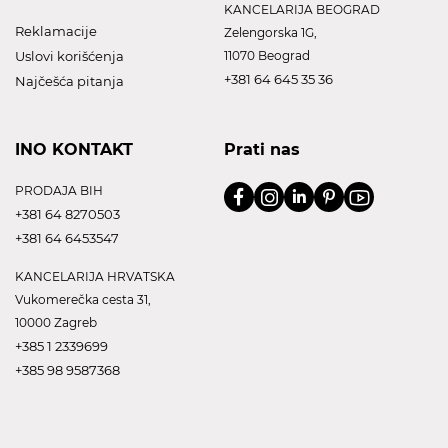
KANCELARIJA BEOGRAD
Reklamacije
Zelengorska 1G,
Uslovi korišćenja
11070 Beograd
+381 64 645 35 36
Najčešća pitanja
INO KONTAKT
Prati nas
PRODAJA BIH
+381 64 8270503
+381 64 6453547
KANCELARIJA HRVATSKA
Vukomerečka cesta 31,
10000 Zagreb
+385 1 2339699
+385 98 9587368