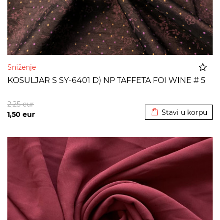
Sniženje
KOSULJAR S SY-6401 D) NP TAFFETA FOI WINE # 5
Dodato u korpu
2,25
eur
Stavi u korpu
1,50
eur