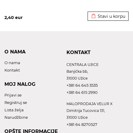
Dodato u korpu
Stavi u korpu
2,40
eur
O NAMA
KONTAKT
O nama
CENTRALA UžICE
Kontakt
Banjička bb,
31000 Užice
MOJ NALOG
+381 64 645 3535
+381 64 615 2990
Prijavi se
Registruj se
MALOPRODAJA VELUR X
Lista želja
Dimitrija Tucovica 131,
Narudžbine
31000 Užice
+381 64 8270527
OPŠTE INFORMACIJE