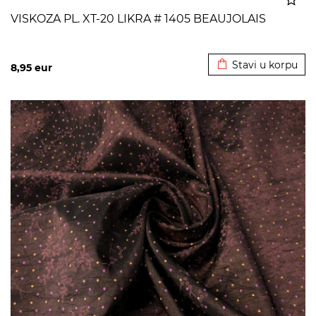
VISKOZA PL. XT-20 LIKRA # 1405 BEAUJOLAIS
Dodato u korpu
Stavi u korpu
8,95
eur