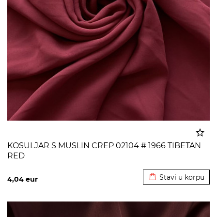
KOSULJAR S MUSLIN CREP 02104 # 1966 TIBETAN
RED
Dodato u korpu
Stavi u korpu
4,04
eur