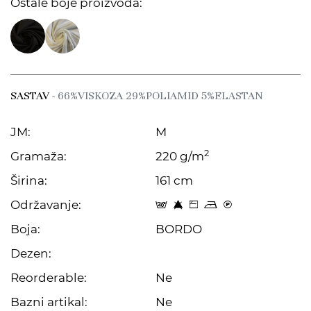
Ostale boje proizvoda:
SASTAV
- 66%VISKOZA 29%POLIAMID 5%ELASTAN
JM:
M
2
Gramaža:
220 g/m
Širina:
161 cm
Održavanje:
t 8 Z o C
Boja:
BORDO
Dezen:
Reorderable:
Ne
Bazni artikal:
Ne