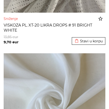
Sniženje
VISKOZA PL. XT-20 LIKRA DROPS # 91 BRIGHT
WHITE
Dodato u korpu
13,85
eur
Stavi u korpu
9,70
eur