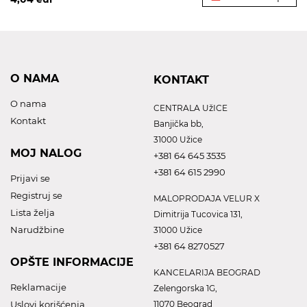
O NAMA
KONTAKT
O nama
CENTRALA UžICE
Kontakt
Banjička bb,
31000 Užice
MOJ NALOG
+381 64 645 3535
+381 64 615 2990
Prijavi se
Registruj se
MALOPRODAJA VELUR X
Lista želja
Dimitrija Tucovica 131,
Narudžbine
31000 Užice
+381 64 8270527
OPŠTE INFORMACIJE
KANCELARIJA BEOGRAD
Reklamacije
Zelengorska 1G,
Uslovi korišćenja
11070 Beograd