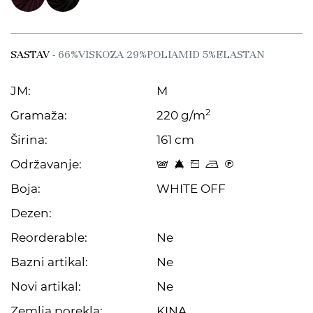
SASTAV
- 66%VISKOZA 29%POLIAMID 5%ELASTAN
JM:
M
2
Gramaža:
220 g/m
Širina:
161 cm
Održavanje:
t 8 Z o C
Boja:
WHITE OFF
Dezen:
Reorderable:
Ne
Bazni artikal:
Ne
Novi artikal:
Ne
Zemlja porekla:
KINA