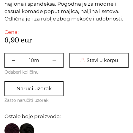
najlona i spandeksa. Pogodna je za modne i
casual komade poput majica, haljina i setova.
Odlična je i za rublje zbog mekoće i udobnosti.
Cena:
6,90
eur
DODATO U KORPU
Stavi u korpu
Odaberi količinu
Naruči uzorak
Zašto naručiti uzorak
Ostale boje proizvoda: