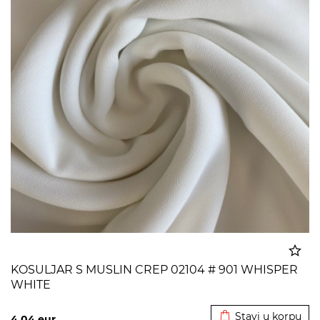
KOSULJAR S MUSLIN CREP 02104 # 901 WHISPER
WHITE
Dodato u korpu
Stavi u korpu
4,04
eur