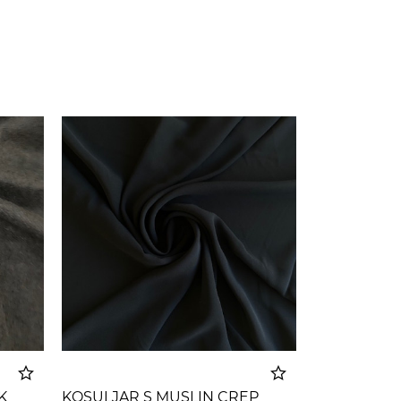
K
KOSULJAR S MUSLIN CREP