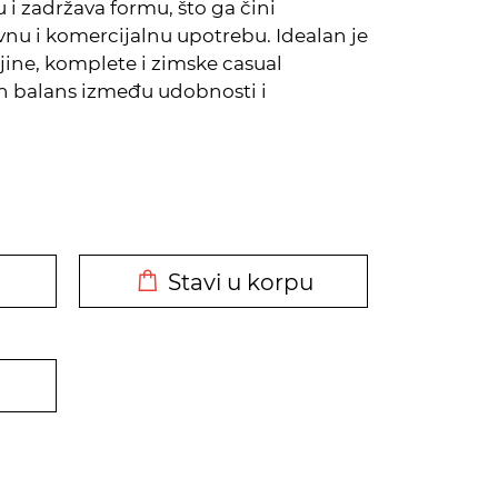
 i zadržava formu, što ga čini
nu i komercijalnu upotrebu. Idealan je
ljine, komplete i zimske casual
n balans između udobnosti i
DODATO U KORPU
Stavi u korpu