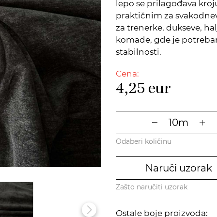
lepo se prilagođava kroju
praktičnim za svakodnev
za trenerke, dukseve, ha
komade, gde je potreba
stabilnosti.
Cena:
4,25
eur
Odaberi količinu
Naruči uzorak
Zašto naručiti uzorak
Ostale boje proizvoda: