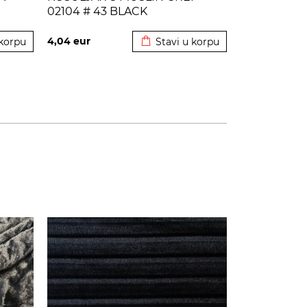
02104 # 43 BLACK
korpu
Dodato u korpu
4,04
eur
 korpu
Stavi u korpu