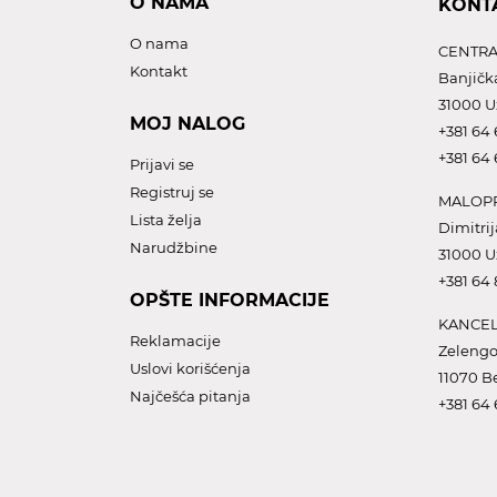
O NAMA
KONT
O nama
CENTRA
Kontakt
Banjičk
31000 U
MOJ NALOG
+381 64 
+381 64 
Prijavi se
Registruj se
MALOPR
Lista želja
Dimitrij
Narudžbine
31000 U
+381 64
OPŠTE INFORMACIJE
KANCEL
Reklamacije
Zelengo
Uslovi korišćenja
11070 B
Najčešća pitanja
+381 64 