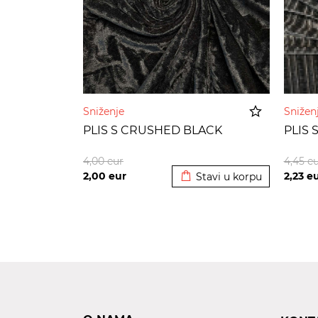
Sniženje
Sniže
PLIS S CRUSHED BLACK
PLIS 
Dodato u korpu
4,00
eur
4,45
eu
2,00
eur
2,23
e
Stavi u korpu