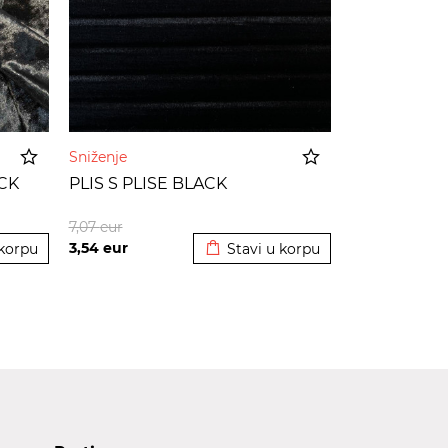
Sniženje
CK
PLIS S PLISE BLACK
korpu
Dodato u korpu
7,07
eur
3,54
eur
 korpu
Stavi u korpu