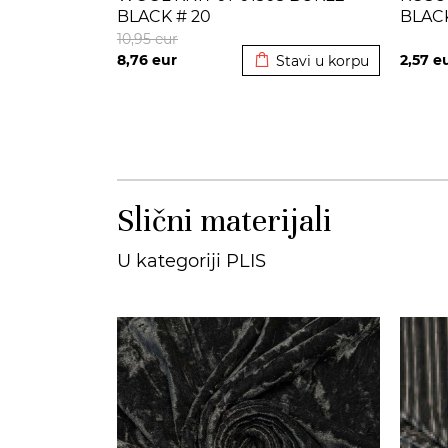
BLACK # 20
BLAC
Dodato u korpu
10,95
eur
8,76
eur
2,57
e
Stavi u korpu
Slični materijali
U kategoriji PLIS