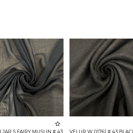
JAR S FAIRY MUSLIN # 43
VELUR W 01761 # 43 BLAC