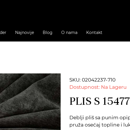
der
Najnovije
Blog
O nama
Kontakt
SKU: 02042237-710
Dostupnost: Na Lageru
PLIS S 1547
Deblji pliš sa punim op
pruža osećaj topline i lu