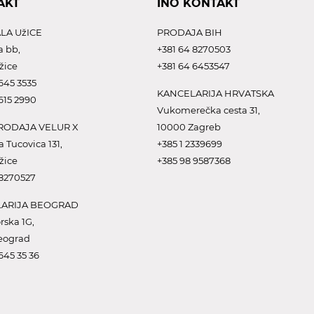
AKT
INO KONTAKT
LA UžICE
PRODAJA BIH
a bb,
+381 64 8270503
žice
+381 64 6453547
645 3535
KANCELARIJA HRVATSKA
615 2990
Vukomerečka cesta 31,
ODAJA VELUR X
10000 Zagreb
a Tucovica 131,
+385 1 2339699
žice
+385 98 9587368
 8270527
ARIJA BEOGRAD
rska 1G,
eograd
645 35 36