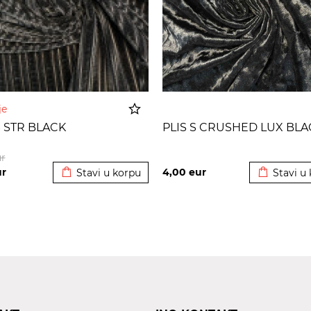
nje
S STR BLACK
PLIS S CRUSHED LUX BLA
Dodato u korpu
Dodato u 
r
ur
4,00
eur
Stavi u korpu
Stavi u