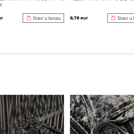
K
Dodato u korpu
Dodato u 
ur
8,78
eur
Stavi u korpu
Stavi u