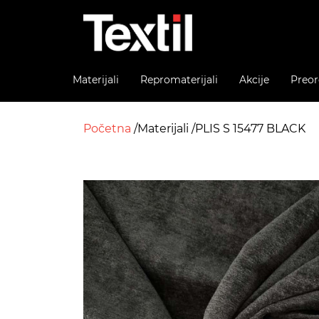
Materijali
Repromaterijali
Akcije
Preor
Početna
Materijali
PLIS S 15477 BLACK