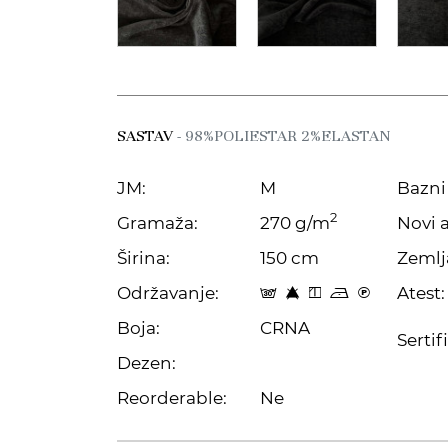
SASTAV
- 98%POLIESTAR 2%ELASTAN
JM:
M
Bazni 
2
Gramaža:
270 g/m
Novi a
Širina:
150 cm
Zemlj
Održavanje:
Atest:
s 8 y o C
Boja:
CRNA
Sertif
Dezen:
Reorderable:
Ne