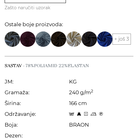
Zašto naručiti uzorak
Ostale boje proizvoda:
+ još 3
SASTAV
- 78%POLIAMID 22%ELASTAN
JM:
KG
2
Gramaža:
240 g/m
Širina:
166 cm
Održavanje:
s 8 a o C
Boja:
BRAON
Dezen: