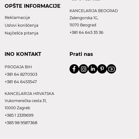
OPŠTE INFORMACIJE
KANCELARIJA BEOGRAD
Reklamacije
Zelengorska 1G,
Uslovi korišćenja
11070 Beograd
+381 64 645 35 36
Najčešća pitanja
INO KONTAKT
Prati nas
PRODAJA BIH
+381 64 8270503
+381 64 6453547
KANCELARIJA HRVATSKA
Vukomerečka cesta 31,
10000 Zagreb
+385 1 2339699
+385 98 9587368