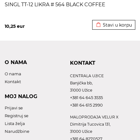
SINGL TT-12 LIKRA # 564 BLACK COFFEE
Dodato u korpu
Stavi u korpu
10,25
eur
O NAMA
KONTAKT
O nama
CENTRALA UžICE
Kontakt
Banjička bb,
31000 Užice
MOJ NALOG
+381 64 645 3535
+381 64 615 2990
Prijavi se
Registruj se
MALOPRODAJA VELUR X
Lista želja
Dimitrija Tucovica 131,
Narudžbine
31000 Užice
+381 64 8270527