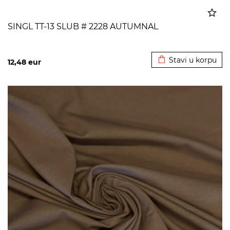
SINGL TT-13 SLUB # 2228 AUTUMNAL
Dodato u korpu
Stavi u korpu
12,48
eur