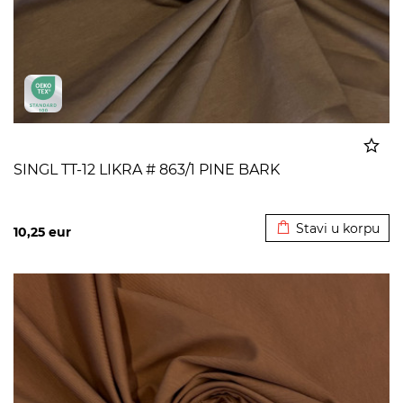
SINGL TT-12 LIKRA # 863/1 PINE BARK
Dodato u korpu
Stavi u korpu
10,25
eur