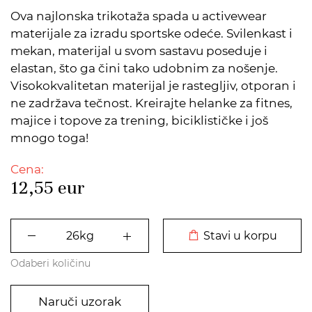
Ova najlonska trikotaža spada u activewear
materijale za izradu sportske odeće. Svilenkast i
mekan, materijal u svom sastavu poseduje i
elastan, što ga čini tako udobnim za nošenje.
Visokokvalitetan materijal je rastegljiv, otporan i
ne zadržava tečnost. Kreirajte helanke za fitnes,
majice i topove za trening, biciklističke i još
mnogo toga!
Cena:
12,55
eur
DODATO U KORPU
Stavi u korpu
Odaberi količinu
Naruči uzorak