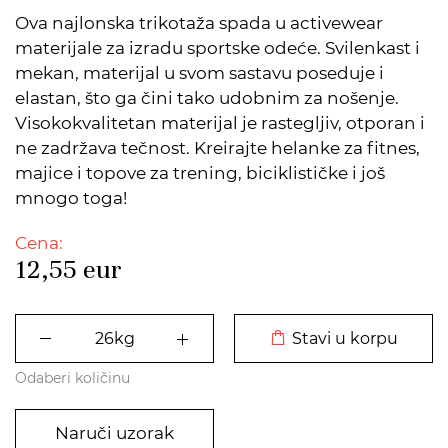
Ova najlonska trikotaža spada u activewear
materijale za izradu sportske odeće. Svilenkast i
mekan, materijal u svom sastavu poseduje i
elastan, što ga čini tako udobnim za nošenje.
Visokokvalitetan materijal je rastegljiv, otporan i
ne zadržava tečnost. Kreirajte helanke za fitnes,
majice i topove za trening, biciklističke i još
mnogo toga!
Cena:
12,55
eur
DODATO U KORPU
Stavi u korpu
Odaberi količinu
Naruči uzorak