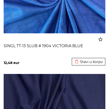
SINGL TT-13 SLUB # 1904 VICTORIA BLUE
Dodato u korpu
Stavi u korpu
12,48
eur