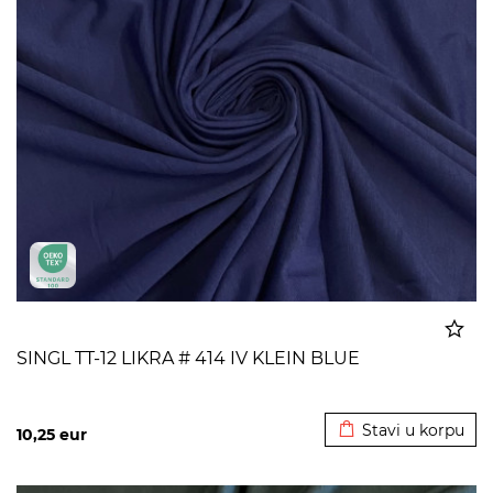
SINGL TT-12 LIKRA # 414 IV KLEIN BLUE
Dodato u korpu
Stavi u korpu
10,25
eur