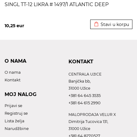
SINGL TT-12 LIKRA # 1497/1 ATLANTIC DEEP
Dodato u korpu
Stavi u korpu
10,25
eur
O NAMA
KONTAKT
O nama
CENTRALA UžICE
Kontakt
Banjička bb,
31000 Užice
MOJ NALOG
+381 64 645 3535
+381 64 615 2990
Prijavi se
Registruj se
MALOPRODAJA VELUR X
Lista želja
Dimitrija Tucovica 131,
Narudžbine
31000 Užice
+381 64 8270527