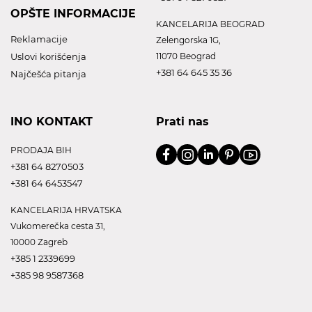
OPŠTE INFORMACIJE
KANCELARIJA BEOGRAD
Reklamacije
Zelengorska 1G,
Uslovi korišćenja
11070 Beograd
+381 64 645 35 36
Najčešća pitanja
INO KONTAKT
Prati nas
PRODAJA BIH
+381 64 8270503
+381 64 6453547
KANCELARIJA HRVATSKA
Vukomerečka cesta 31,
10000 Zagreb
+385 1 2339699
+385 98 9587368