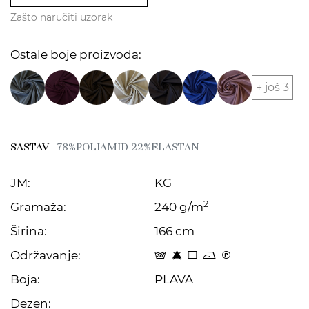
Zašto naručiti uzorak
Ostale boje proizvoda:
+ još 3
SASTAV
- 78%POLIAMID 22%ELASTAN
JM:
KG
2
Gramaža:
240 g/m
Širina:
166 cm
Održavanje:
s 8 a o C
Boja:
PLAVA
Dezen: