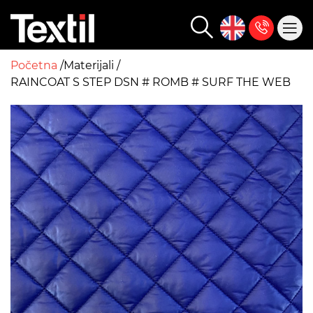
Početna
Materijali
RAINCOAT S STEP DSN # ROMB # SURF THE WEB