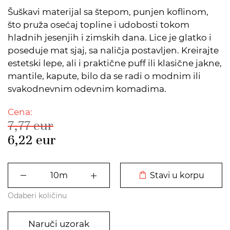
Šuškavi materijal sa štepom, punjen koflinom,
što pruža osećaj topline i udobosti tokom
hladnih jesenjih i zimskih dana. Lice je glatko i
poseduje mat sjaj, sa naličja postavljen. Kreirajte
estetski lepe, ali i praktične puff ili klasične jakne,
mantile, kapute, bilo da se radi o modnim ili
svakodnevnim odevnim komadima.
Cena:
7,77
eur
6,22
eur
DODATO U KORPU
Stavi u korpu
Odaberi količinu
Naruči uzorak