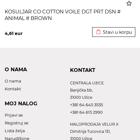
KOSULJAR CO COTTON VOILE DGT PRT DSN #
ANIMAL # BROWN
Dodato u korpu
Stavi u korpu
4,61
eur
O NAMA
KONTAKT
O nama
CENTRALA UžICE
Kontakt
Banjička bb,
31000 Užice
MOJ NALOG
+381 64 645 3535
+381 64 615 2990
Prijavi se
Registruj se
MALOPRODAJA VELUR X
Lista želja
Dimitrija Tucovica 131,
Narudžbine
31000 Užice