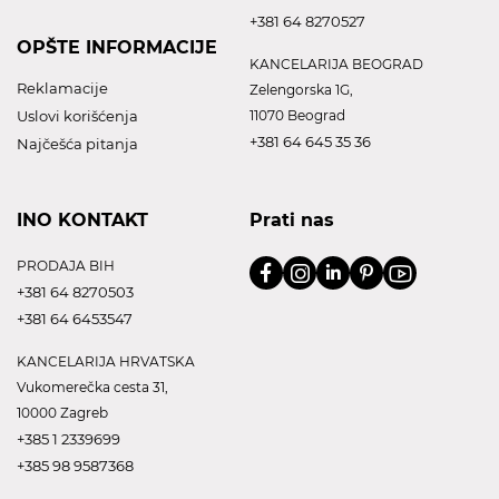
+381 64 8270527
OPŠTE INFORMACIJE
KANCELARIJA BEOGRAD
Reklamacije
Zelengorska 1G,
Uslovi korišćenja
11070 Beograd
+381 64 645 35 36
Najčešća pitanja
INO KONTAKT
Prati nas
PRODAJA BIH
+381 64 8270503
+381 64 6453547
KANCELARIJA HRVATSKA
Vukomerečka cesta 31,
10000 Zagreb
+385 1 2339699
+385 98 9587368