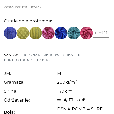
Zašto naručiti uzorak
Ostale boje proizvoda:
+ još 11
SASTAV
- LICE /NALICJE:100%POLIESTER
PUNILO:100%POLIESTER
JM:
M
2
Gramaža:
280 g/m
Širina:
140 cm
Održavanje:
s 8 f o C
DSN # ROMB # SURF
Boja: