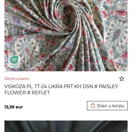
Rezervisano
VISKOZA PL. TT-24 LIKRA PRT KH DSN # PAISLEY
FLOWER # REFLET
Dodato u korpu
Stavi u korpu
13,59
eur