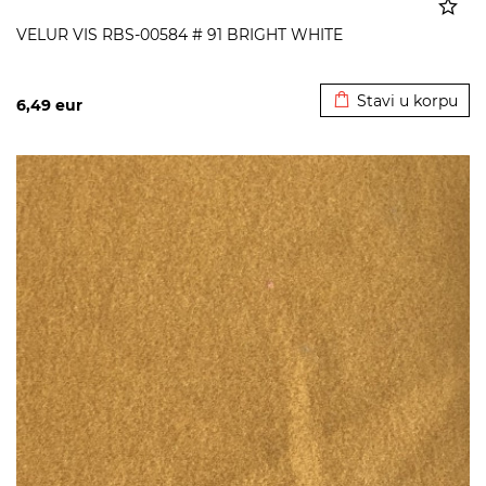
VELUR VIS RBS-00584 # 91 BRIGHT WHITE
Dodato u korpu
Stavi u korpu
6,49
eur