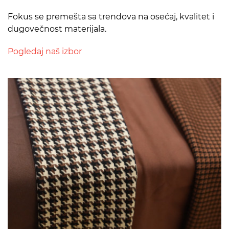
Fokus se premešta sa trendova na osećaj, kvalitet i
dugovečnost materijala.
Pogledaj naš izbor
>