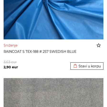
Sniženje
RAINCOAT S TEX-188 # 257 SWEDISH BLUE
Dodato u korpu
3,63
eur
Stavi u korpu
2,90
eur