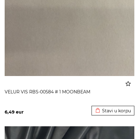
VELUR VIS RBS-00584 # 1 MOONBEAM
Dodato u korpu
Stavi u korpu
6,49
eur