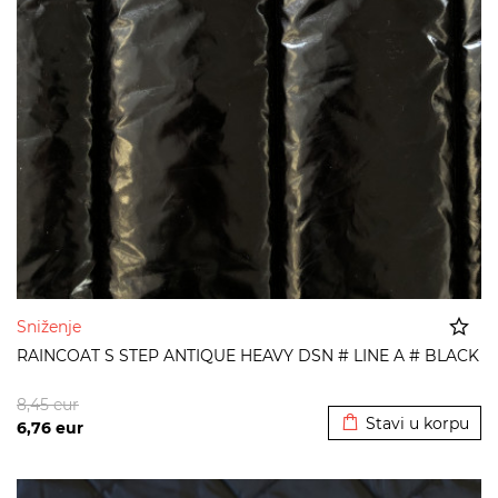
Sniženje
RAINCOAT S STEP ANTIQUE HEAVY DSN # LINE A # BLACK
Dodato u korpu
8,45
eur
Stavi u korpu
6,76
eur