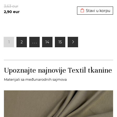
Dodato u korpu
3,63
eur
Stavi u korpu
2,90
eur
1
2
. . .
14
15
Upoznajte najnovije Textil tkanine
Materijali sa međunarodnih sajmova