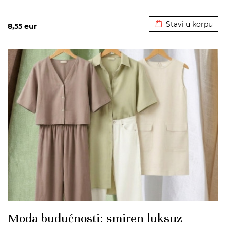
Dodato u korpu
Stavi u korpu
8,55
eur
>
Moda budućnosti: smiren luksuz