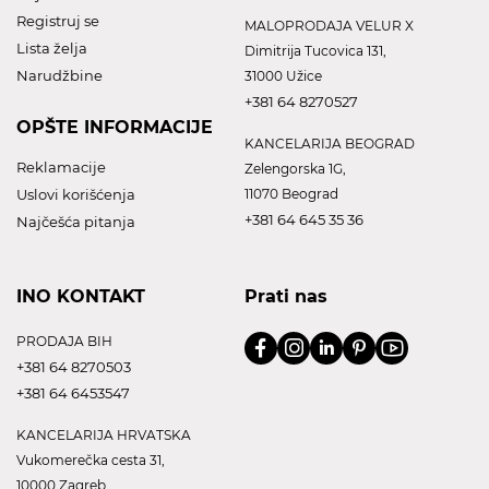
Registruj se
MALOPRODAJA VELUR X
Lista želja
Dimitrija Tucovica 131,
Narudžbine
31000 Užice
+381 64 8270527
OPŠTE INFORMACIJE
KANCELARIJA BEOGRAD
Reklamacije
Zelengorska 1G,
Uslovi korišćenja
11070 Beograd
+381 64 645 35 36
Najčešća pitanja
INO KONTAKT
Prati nas
PRODAJA BIH
+381 64 8270503
+381 64 6453547
KANCELARIJA HRVATSKA
Vukomerečka cesta 31,
10000 Zagreb