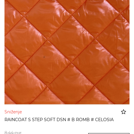
Sniženje
RAINCOAT S STEP SOFT DSN # B ROMB # CELOSIA
Dodato u korpu
8,44
eur