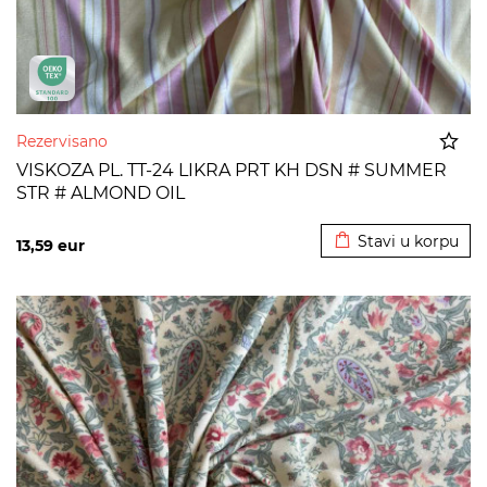
Rezervisano
VISKOZA PL. TT-24 LIKRA PRT KH DSN # SUMMER
STR # ALMOND OIL
Dodato u korpu
Stavi u korpu
13,59
eur