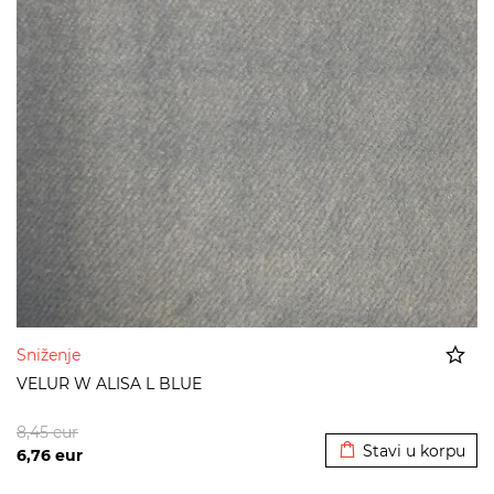
Sniženje
VELUR W ALISA L BLUE
Dodato u korpu
8,45
eur
Stavi u korpu
6,76
eur