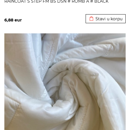
RAINCOAT S STEP FM BS DSN # ROMB A # BLACK
Dodato u korpu
Stavi u korpu
6,88
eur