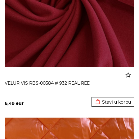
VELUR VIS RBS-00584 # 932 REAL RED
Dodato u korpu
Stavi u korpu
6,49
eur