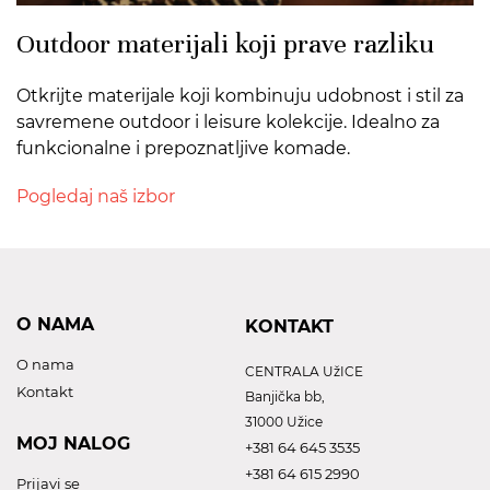
Outdoor materijali koji prave razliku
Otkrijte materijale koji kombinuju udobnost i stil za
savremene outdoor i leisure kolekcije. Idealno za
funkcionalne i prepoznatljive komade.
Pogledaj naš izbor
O NAMA
KONTAKT
O nama
CENTRALA UžICE
Kontakt
Banjička bb,
31000 Užice
MOJ NALOG
+381 64 645 3535
+381 64 615 2990
Prijavi se