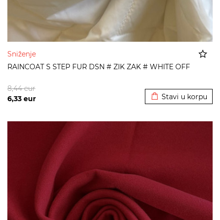
Sniženje
RAINCOAT S STEP FUR DSN # ZIK ZAK # WHITE OFF
Dodato u korpu
8,44
eur
Stavi u korpu
6,33
eur