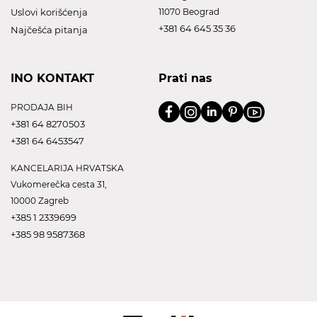
Uslovi korišćenja
11070 Beograd
+381 64 645 35 36
Najčešća pitanja
INO KONTAKT
Prati nas
PRODAJA BIH
+381 64 8270503
+381 64 6453547
KANCELARIJA HRVATSKA
Vukomerečka cesta 31,
10000 Zagreb
+385 1 2339699
+385 98 9587368