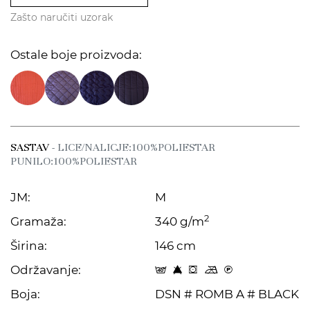
Zašto naručiti uzorak
Ostale boje proizvoda:
SASTAV
- LICE/NALICJE:100%POLIESTAR
PUNILO:100%POLIESTAR
JM:
M
2
Gramaža:
340 g/m
Širina:
146 cm
Održavanje:
t 8 f m C
Boja:
DSN # ROMB A # BLACK