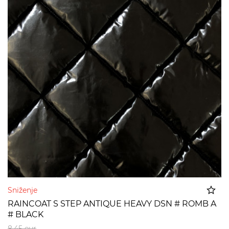
Sniženje
RAINCOAT S STEP ANTIQUE HEAVY DSN # ROMB A
# BLACK
Dodato u korpu
8,45
eur