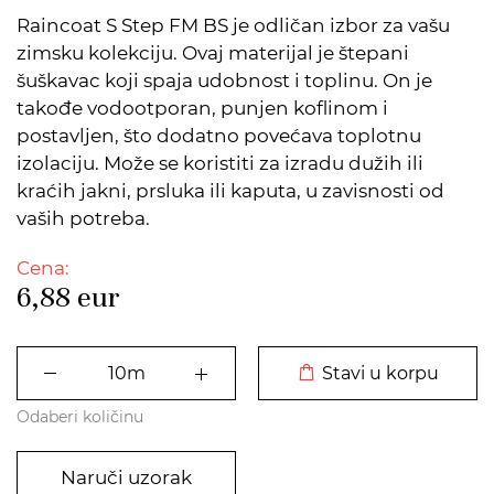
Raincoat S Step FM BS je odličan izbor za vašu
zimsku kolekciju. Ovaj materijal je štepani
šuškavac koji spaja udobnost i toplinu. On je
takođe vodootporan, punjen koflinom i
postavljen, što dodatno povećava toplotnu
izolaciju. Može se koristiti za izradu dužih ili
kraćih jakni, prsluka ili kaputa, u zavisnosti od
vaših potreba.
Cena:
6,88
eur
DODATO U KORPU
Stavi u korpu
Odaberi količinu
Naruči uzorak