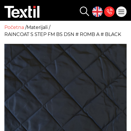
Početna
Materijali
RAINCOAT S STEP FM BS DSN # ROMB A # BLACK