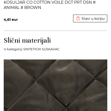
KOSULJAR CO COTTON VOILE DGT PRT DSN #
ANIMAL # BROWN
Dodato u korpu
Stavi u korpu
4,61
eur
Slični materijali
U kategoriji SINTETICKI SUSKAVAC