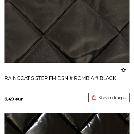
RAINCOAT S STEP FM DSN # ROMB A # BLACK
Dodato u korpu
Stavi u korpu
6,49
eur