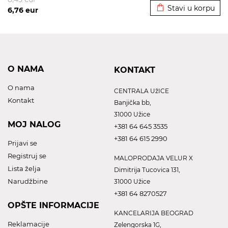
Stavi u korpu
6,76
eur
O NAMA
KONTAKT
O nama
CENTRALA UžICE
Kontakt
Banjička bb,
31000 Užice
MOJ NALOG
+381 64 645 3535
+381 64 615 2990
Prijavi se
Registruj se
MALOPRODAJA VELUR X
Lista želja
Dimitrija Tucovica 131,
Narudžbine
31000 Užice
+381 64 8270527
OPŠTE INFORMACIJE
KANCELARIJA BEOGRAD
Reklamacije
Zelengorska 1G,