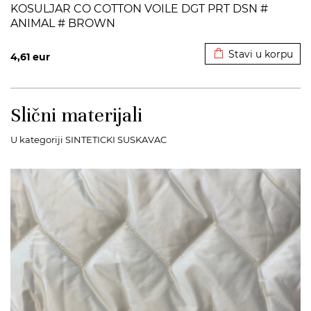
KOSULJAR CO COTTON VOILE DGT PRT DSN #
ANIMAL # BROWN
Dodato u korpu
Stavi u korpu
4,61
eur
Slični materijali
U kategoriji SINTETICKI SUSKAVAC