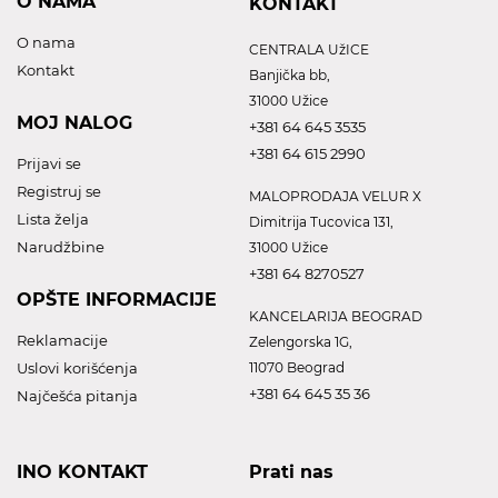
O NAMA
KONTAKT
O nama
CENTRALA UžICE
Kontakt
Banjička bb,
31000 Užice
MOJ NALOG
+381 64 645 3535
+381 64 615 2990
Prijavi se
Registruj se
MALOPRODAJA VELUR X
Lista želja
Dimitrija Tucovica 131,
Narudžbine
31000 Užice
+381 64 8270527
OPŠTE INFORMACIJE
KANCELARIJA BEOGRAD
Reklamacije
Zelengorska 1G,
Uslovi korišćenja
11070 Beograd
+381 64 645 35 36
Najčešća pitanja
INO KONTAKT
Prati nas