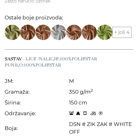
Zašto naručiti uzorak
Ostale boje proizvoda:
+ još 4
SASTAV
- LICE /NALICJE:100%POLIESTAR
PUNILO:100%POLIESTAR
JM:
M
2
Gramaža:
350 g/m
Širina:
150 cm
Održavanje:
| 8 f m C
DSN # ZIK ZAK # WHITE
Boja:
OFF