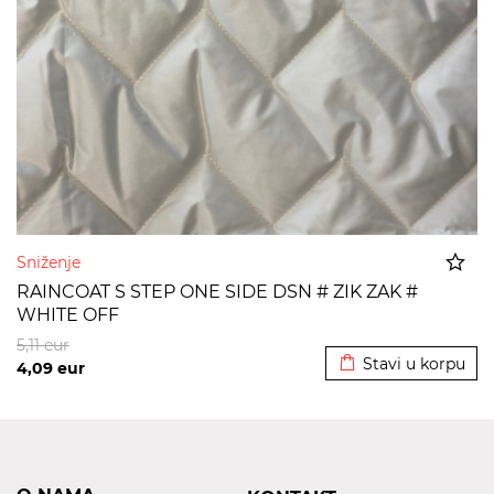
Sniženje
RAINCOAT S STEP ONE SIDE DSN # ZIK ZAK #
WHITE OFF
Dodato u korpu
5,11
eur
Stavi u korpu
4,09
eur