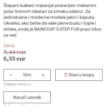
Štepani šuškavi materijal postavljen mekanim
polar krznom idealan za zimsku odeću! . Za
jedinstvene i moderne modele jakni i kaputa.
Ukratko, ako želite da vaše jakne budu i tople i
stilske, onda je RAINCOAT S STEP FUR pravi izbor
za vas!
Cena:
8,44
eur
6,33
eur
DODATO U KORPU
Stavi u korpu
Odaberi količinu
Naruči uzorak