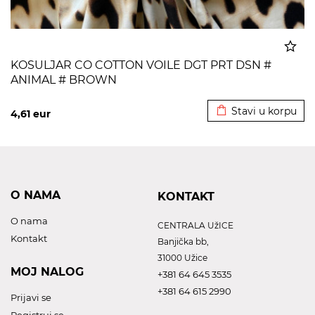
KOSULJAR CO COTTON VOILE DGT PRT DSN #
ANIMAL # BROWN
Dodato u korpu
Stavi u korpu
4,61
eur
O NAMA
KONTAKT
O nama
CENTRALA UžICE
Kontakt
Banjička bb,
31000 Užice
MOJ NALOG
+381 64 645 3535
+381 64 615 2990
Prijavi se