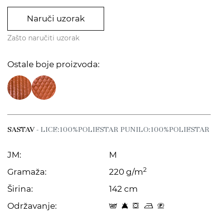
Naruči uzorak
Zašto naručiti uzorak
Ostale boje proizvoda:
SASTAV
- LICE:100%POLIESTAR PUNILO:100%POLIESTAR
JM:
M
2
Gramaža:
220 g/m
Širina:
142 cm
Održavanje:
t 8 f o 6