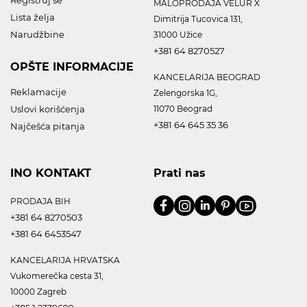
Registruj se
MALOPRODAJA VELUR X
Lista želja
Dimitrija Tucovica 131,
Narudžbine
31000 Užice
+381 64 8270527
OPŠTE INFORMACIJE
KANCELARIJA BEOGRAD
Reklamacije
Zelengorska 1G,
Uslovi korišćenja
11070 Beograd
+381 64 645 35 36
Najčešća pitanja
INO KONTAKT
Prati nas
PRODAJA BIH
+381 64 8270503
+381 64 6453547
KANCELARIJA HRVATSKA
Vukomerečka cesta 31,
10000 Zagreb