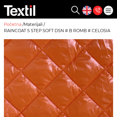
Početna
Materijali
RAINCOAT S STEP SOFT DSN # B ROMB # CELOSIA