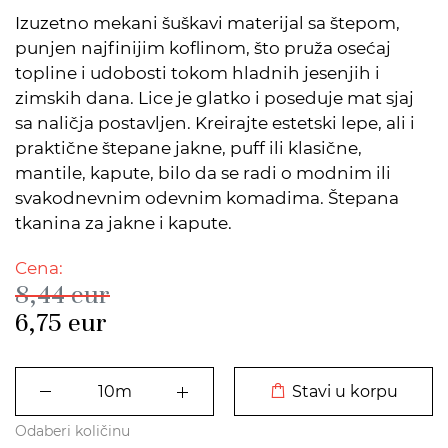
Izuzetno mekani šuškavi materijal sa štepom,
punjen najfinijim koflinom, što pruža osećaj
topline i udobosti tokom hladnih jesenjih i
zimskih dana. Lice je glatko i poseduje mat sjaj
sa naličja postavljen. Kreirajte estetski lepe, ali i
praktične štepane jakne, puff ili klasične,
mantile, kapute, bilo da se radi o modnim ili
svakodnevnim odevnim komadima. Štepana
tkanina za jakne i kapute.
Cena:
8,44
eur
6,75
eur
DODATO U KORPU
Stavi u korpu
Odaberi količinu