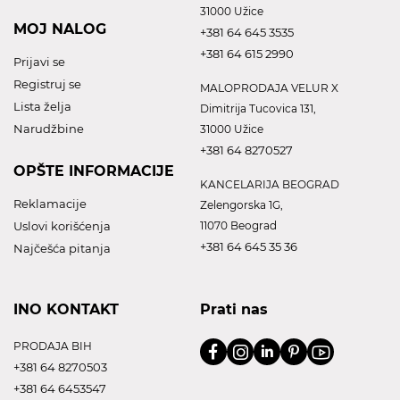
31000 Užice
MOJ NALOG
+381 64 645 3535
+381 64 615 2990
Prijavi se
Registruj se
MALOPRODAJA VELUR X
Lista želja
Dimitrija Tucovica 131,
Narudžbine
31000 Užice
+381 64 8270527
OPŠTE INFORMACIJE
KANCELARIJA BEOGRAD
Reklamacije
Zelengorska 1G,
Uslovi korišćenja
11070 Beograd
+381 64 645 35 36
Najčešća pitanja
INO KONTAKT
Prati nas
PRODAJA BIH
+381 64 8270503
+381 64 6453547