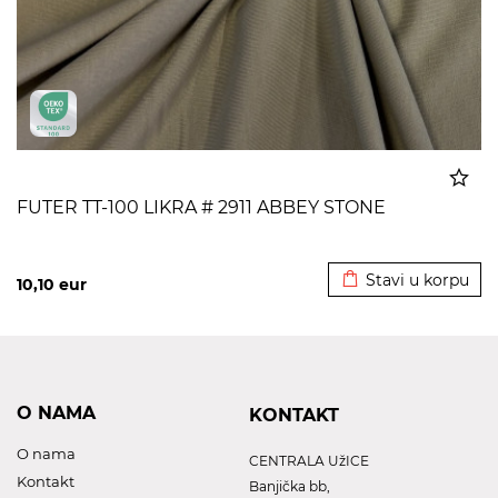
FUTER TT-100 LIKRA # 2911 ABBEY STONE
Dodato u korpu
Stavi u korpu
10,10
eur
O NAMA
KONTAKT
O nama
CENTRALA UžICE
Kontakt
Banjička bb,