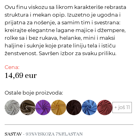
Ovu finu viskozu sa likrom karakteriše rebrasta
struktura i mekan opip. Izuzetno je ugodna i
prijatna za nošenje, a samim tim i svestrana:
kreirajte elegantne lagane majice i džempere,
rolke sa i bez rukava, helanke, mini i maksi
haljine i suknje koje prate liniju tela i ističu
ženstvenost. Savršen izbor za svaku priliku.
Cena:
14,69
eur
Ostale boje proizvoda:
+ još 11
SASTAV
- 93%VISKOZA 7%ELASTAN