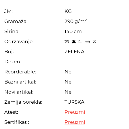
JM:
KG
2
Gramaža:
290 g/m
Širina:
140 cm
Održavanje:
t 8 Z p C
Boja:
ZELENA
Dezen:
Reorderable:
Ne
Bazni artikal:
Ne
Novi artikal:
Ne
Zemlja porekla:
TURSKA
Atest:
Preuzmi
Sertifikat :
Preuzmi