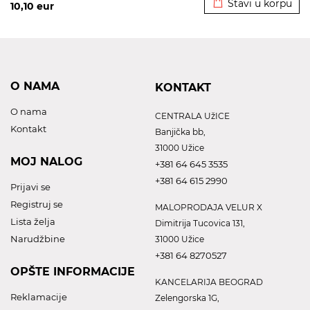
Stavi u korpu
10,10
eur
O NAMA
KONTAKT
O nama
CENTRALA UžICE
Kontakt
Banjička bb,
31000 Užice
MOJ NALOG
+381 64 645 3535
+381 64 615 2990
Prijavi se
Registruj se
MALOPRODAJA VELUR X
Lista želja
Dimitrija Tucovica 131,
Narudžbine
31000 Užice
+381 64 8270527
OPŠTE INFORMACIJE
KANCELARIJA BEOGRAD
Reklamacije
Zelengorska 1G,