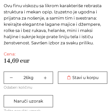
Ovu finu viskozu sa likrom karakteriše rebrasta
struktura i mekan opip. Izuzetno je ugodna i
prijatna za nošenje, a samim tim i svestrana:
kreirajte elegantne lagane majice i džempere,
rolke sa i bez rukava, helanke, mini i maksi
haljine i suknje koje prate liniju tela i ističu
ženstvenost. Savršen izbor za svaku priliku.
Cena:
14,69
eur
DODATO U KORPU
Stavi u korpu
Odaberi količinu
Naruči uzorak