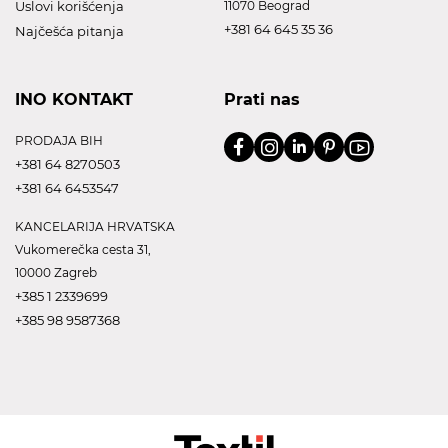
Uslovi korišćenja
11070 Beograd
+381 64 645 35 36
Najčešća pitanja
INO KONTAKT
Prati nas
PRODAJA BIH
+381 64 8270503
+381 64 6453547
KANCELARIJA HRVATSKA
Vukomerečka cesta 31,
10000 Zagreb
+385 1 2339699
+385 98 9587368