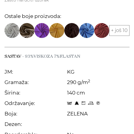
Zašto naručiti uzorak
Ostale boje proizvoda:
+ još 10
SASTAV
- 93%VISKOZA 7%ELASTAN
JM:
KG
2
Gramaža:
290 g/m
Širina:
140 cm
Održavanje:
t 8 Z p C
Boja:
ZELENA
Dezen: