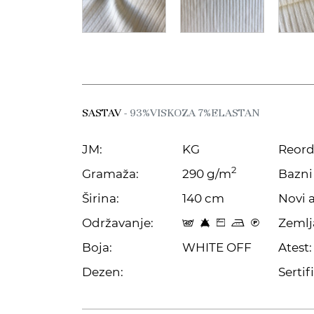
SASTAV
- 93%VISKOZA 7%ELASTAN
JM:
KG
Reord
2
Gramaža:
290 g/m
Bazni 
Širina:
140 cm
Novi a
Održavanje:
Zemlj
t 8 Z p C
Boja:
WHITE OFF
Atest:
Dezen:
Sertifi