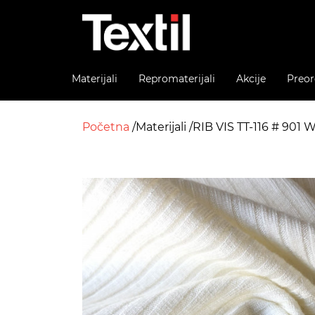
Materijali
Repromaterijali
Akcije
Preor
Početna
Materijali
RIB VIS TT-116 # 90