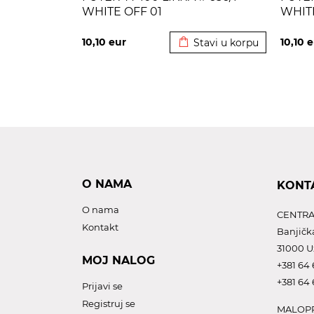
WHITE OFF 01
WHITE
Dodato u korpu
10,10
eur
10,10
e
Stavi u korpu
O NAMA
KONT
O nama
CENTRA
Kontakt
Banjičk
31000 U
MOJ NALOG
+381 64 
+381 64 
Prijavi se
Registruj se
MALOPR