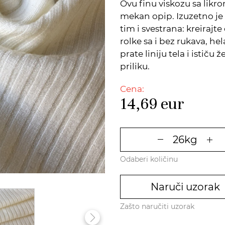
Ovu finu viskozu sa likro
mekan opip. Izuzetno je
tim i svestrana: kreiraj
rolke sa i bez rukava, he
prate liniju tela i ističu
priliku.
Cena:
14,69
eur
Odaberi količinu
Naruči uzorak
Zašto naručiti uzorak