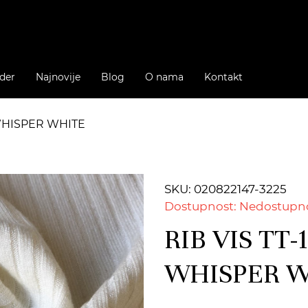
der
Najnovije
Blog
O nama
Kontakt
1 WHISPER WHITE
SKU: 020822147-3225
Dostupnost: Nedostupn
RIB VIS TT-1
WHISPER 