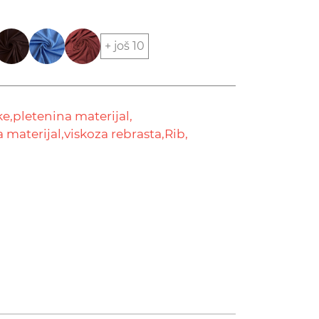
+ još 10
ke,
pletenina materijal,
a materijal,
viskoza rebrasta,
Rib,