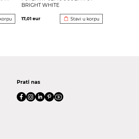
BRIGHT WHITE
korpu
Dodato u korpu
17,01
eur
 korpu
Stavi u korpu
Prati nas