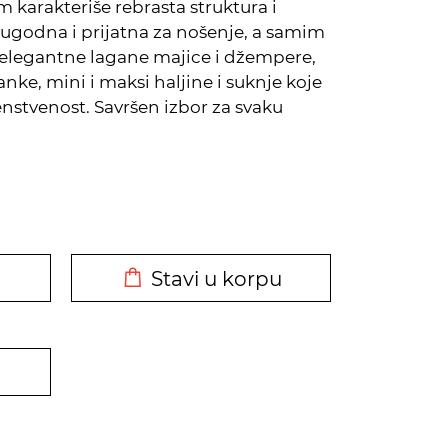
m karakteriše rebrasta struktura i
 ugodna i prijatna za nošenje, a samim
te elegantne lagane majice i džempere,
lanke, mini i maksi haljine i suknje koje
 ženstvenost. Savršen izbor za svaku
DODATO U KORPU
Stavi u korpu