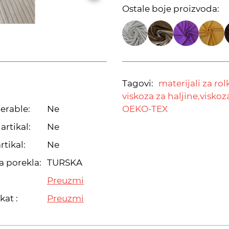
Ostale boje proizvoda:
Tagovi:
materijali za rol
viskoza za haljine,
viskoz
erable:
Ne
OEKO-TEX
artikal:
Ne
rtikal:
Ne
a porekla:
TURSKA
Preuzmi
kat :
Preuzmi