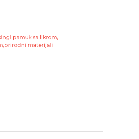
singl pamuk sa likrom,
m,
prirodni materijali