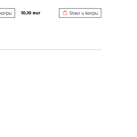
korpu
Dodato u korpu
10,10
eur
 korpu
Stavi u korpu