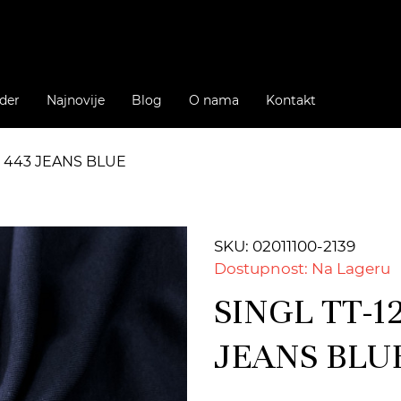
der
Najnovije
Blog
O nama
Kontakt
 # 443 JEANS BLUE
SKU: 02011100-2139
Dostupnost: Na Lageru
SINGL TT-12
JEANS BLU