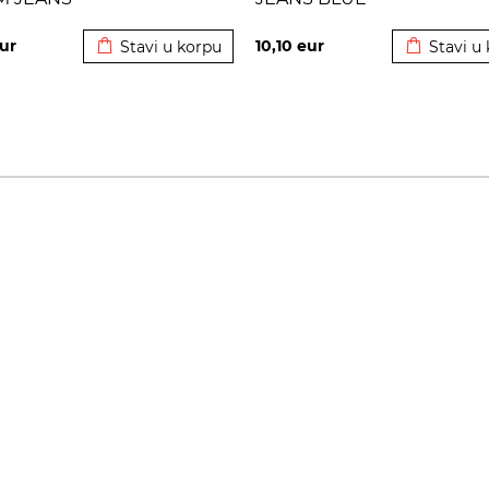
Dodato u korpu
Dodato u 
ur
10,10
eur
Stavi u korpu
Stavi u