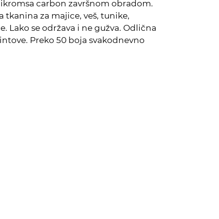
a likromsa carbon završnom obradom.
tkanina za majice, veš, tunike,
e. Lako se održava i ne gužva. Odlična
intove. Preko 50 boja svakodnevno