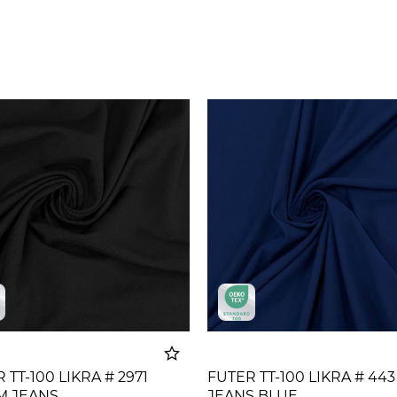
 TT-100 LIKRA # 2971
FUTER TT-100 LIKRA # 443
M JEANS
JEANS BLUE