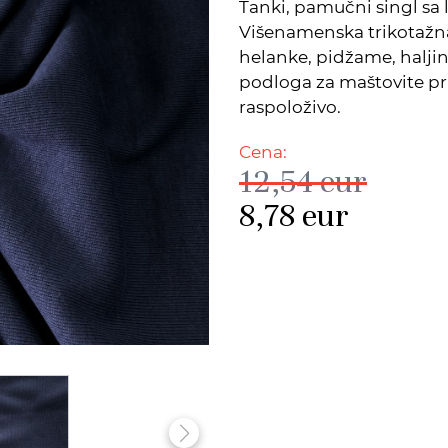
Tanki, pamučni singl s
Višenamenska trikotažna 
helanke, pidžame, haljin
podloga za maštovite pr
raspoloživo.
Cena:
12,54
eur
8,78
eur