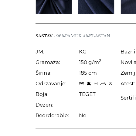
SASTAV
- 96%PAMUK 4%ELASTAN
JM:
KG
Bazni 
2
Gramaža:
150 g/m
Novi a
Širina:
185 cm
Zemlj
Održavanje:
Atest:
t 8 a p C
Boja:
TEGET
Sertif
Dezen:
Reorderable:
Ne