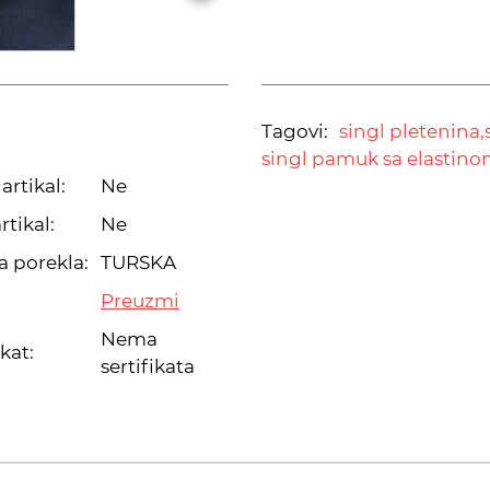
Tagovi:
singl pletenina,
singl pamuk sa elastino
artikal:
Ne
rtikal:
Ne
a porekla:
TURSKA
Preuzmi
Nema
ikat:
sertifikata