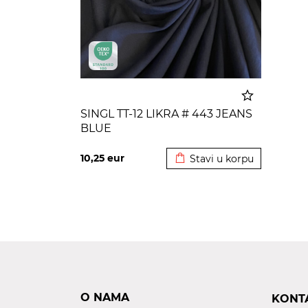
SINGL TT-12 LIKRA # 443 JEANS
BLUE
Dodato u korpu
10,25
eur
Stavi u korpu
O NAMA
KONT