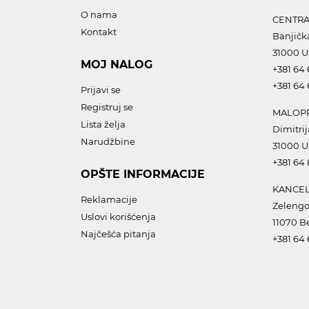
O nama
CENTRA
Kontakt
Banjičk
31000 U
MOJ NALOG
+381 64 
+381 64 
Prijavi se
Registruj se
MALOPR
Lista želja
Dimitrij
Narudžbine
31000 U
+381 64
OPŠTE INFORMACIJE
KANCEL
Reklamacije
Zelengo
Uslovi korišćenja
11070 B
Najčešća pitanja
+381 64 