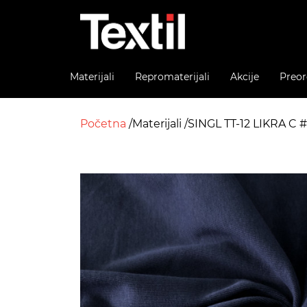
Materijali
Repromaterijali
Akcije
Preor
Početna
Materijali
SINGL TT-12 LIKRA C