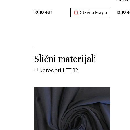
Dodato u korpu
10,10
eur
10,10
e
Stavi u korpu
Slični materijali
U kategoriji TT-12