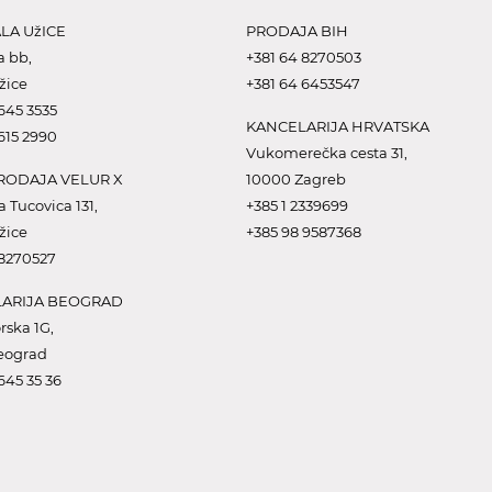
LA UžICE
PRODAJA BIH
a bb,
+381 64 8270503
žice
+381 64 6453547
645 3535
KANCELARIJA HRVATSKA
615 2990
Vukomerečka cesta 31,
ODAJA VELUR X
10000 Zagreb
a Tucovica 131,
+385 1 2339699
žice
+385 98 9587368
 8270527
ARIJA BEOGRAD
rska 1G,
eograd
645 35 36