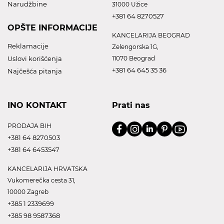
Narudžbine
31000 Užice
+381 64 8270527
OPŠTE INFORMACIJE
KANCELARIJA BEOGRAD
Reklamacije
Zelengorska 1G,
Uslovi korišćenja
11070 Beograd
+381 64 645 35 36
Najčešća pitanja
INO KONTAKT
Prati nas
PRODAJA BIH
+381 64 8270503
+381 64 6453547
KANCELARIJA HRVATSKA
Vukomerečka cesta 31,
10000 Zagreb
+385 1 2339699
+385 98 9587368