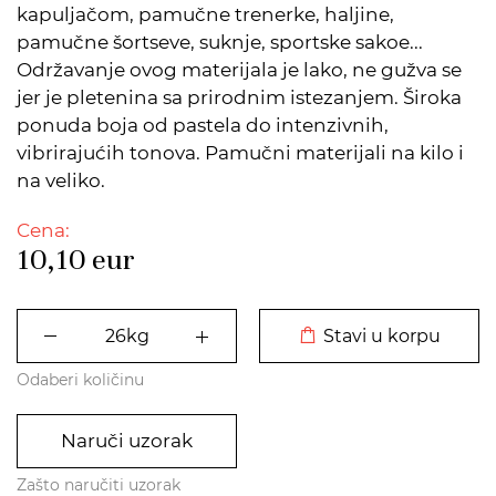
kapuljačom, pamučne trenerke, haljine,
pamučne šortseve, suknje, sportske sakoe...
Održavanje ovog materijala je lako, ne gužva se
jer je pletenina sa prirodnim istezanjem. Široka
ponuda boja od pastela do intenzivnih,
vibrirajućih tonova. Pamučni materijali na kilo i
na veliko.
Cena:
10,10
eur
DODATO U KORPU
Stavi u korpu
Odaberi količinu
Naruči uzorak
Zašto naručiti uzorak