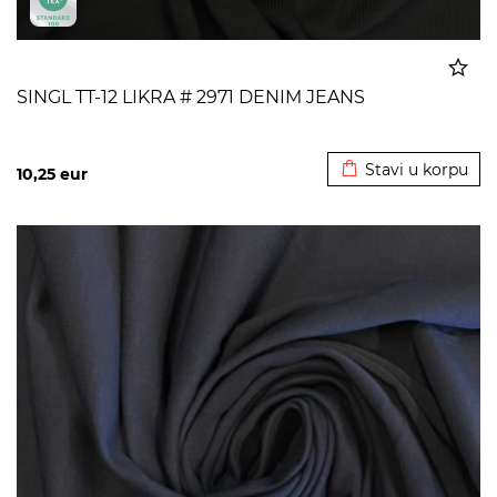
SINGL TT-12 LIKRA # 2971 DENIM JEANS
Dodato u korpu
Stavi u korpu
10,25
eur