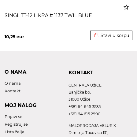
SINGL TT-12 LIKRA # 1137 TWIL BLUE
Dodato u korpu
Stavi u korpu
10,25
eur
O NAMA
KONTAKT
O nama
CENTRALA UžICE
Kontakt
Banjička bb,
31000 Užice
MOJ NALOG
+381 64 645 3535
+381 64 615 2990
Prijavi se
Registruj se
MALOPRODAJA VELUR X
Lista želja
Dimitrija Tucovica 131,