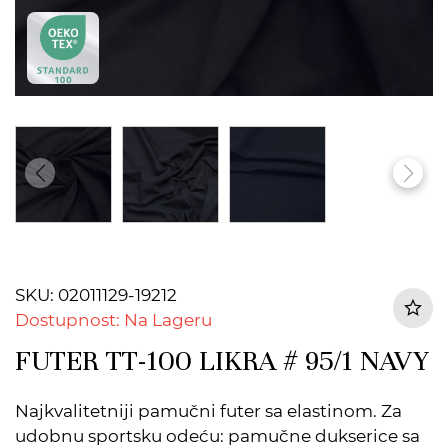
SKU: 02011129-19212
Dostupnost: Na Lageru
FUTER TT-100 LIKRA # 95/1 NAVY
Najkvalitetniji pamučni futer sa elastinom. Za
udobnu sportsku odeću: pamučne dukserice sa