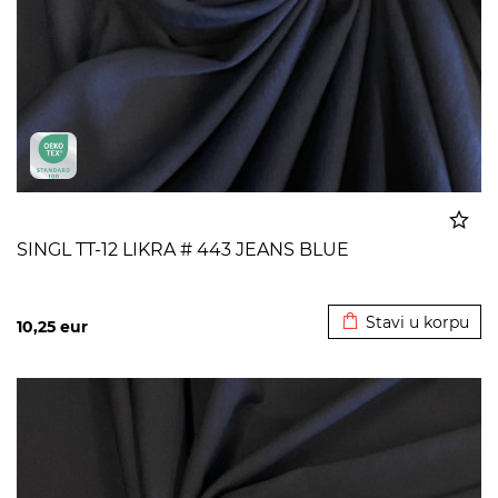
SINGL TT-12 LIKRA # 443 JEANS BLUE
Dodato u korpu
Stavi u korpu
10,25
eur