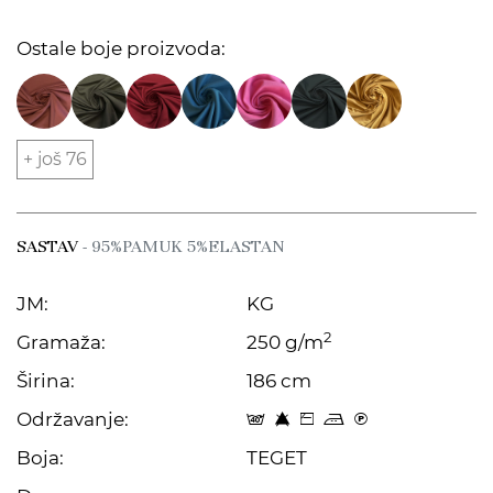
Ostale boje proizvoda:
+ još 76
SASTAV
- 95%PAMUK 5%ELASTAN
JM:
KG
2
Gramaža:
250 g/m
Širina:
186 cm
Održavanje:
t 8 Z p C
Boja:
TEGET