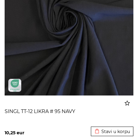
SINGL TT-12 LIKRA # 95 NAVY
Dodato u korpu
Stavi u korpu
10,25
eur