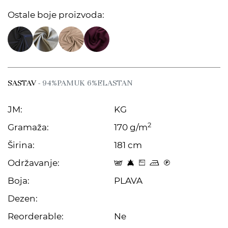
Ostale boje proizvoda:
SASTAV
- 94%PAMUK 6%ELASTAN
JM:
KG
2
Gramaža:
170 g/m
Širina:
181 cm
Održavanje:
t 8 Z p C
Boja:
PLAVA
Dezen:
Reorderable:
Ne