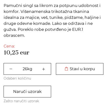
Pamučni singl sa likrom za potpunu udobnost i
komfor. Višenamenska trikotažna tkanina
idealna za majice, veš, tunike, pidžame, haljine i
druge odevne komade. Lako se održava i ne
gužva. Poreklo robe potvrđeno je EUR.1
obrascem.
Cena:
10,25
eur
DODATO U KORPU
Stavi u korpu
Odaberi količinu
Naruči uzorak
Zašto naručiti uzorak