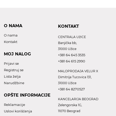
O NAMA
KONTAKT
O nama
CENTRALA UžICE
Kontakt
Banjička bb,
31000 Užice
MOJ NALOG
+381 64 645 3535
+381 64 615 2990
Prijavi se
Registruj se
MALOPRODAJA VELUR X
Lista želja
Dimitrija Tucovica 131,
Narudžbine
31000 Užice
+381 64 8270527
OPŠTE INFORMACIJE
KANCELARIJA BEOGRAD
Reklamacije
Zelengorska 1G,
Uslovi korišćenja
11070 Beograd