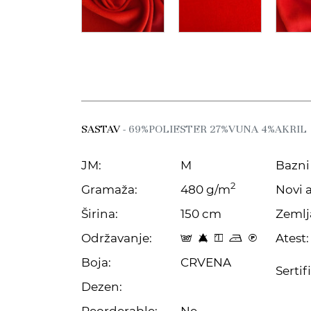
SASTAV
- 69%POLIESTER 27%VUNA 4%AKRIL
JM:
M
Bazni 
2
Gramaža:
480 g/m
Novi a
Širina:
150 cm
Zemlj
Održavanje:
Atest:
s 8 y o C
Boja:
CRVENA
Sertif
Dezen:
Reorderable:
Ne