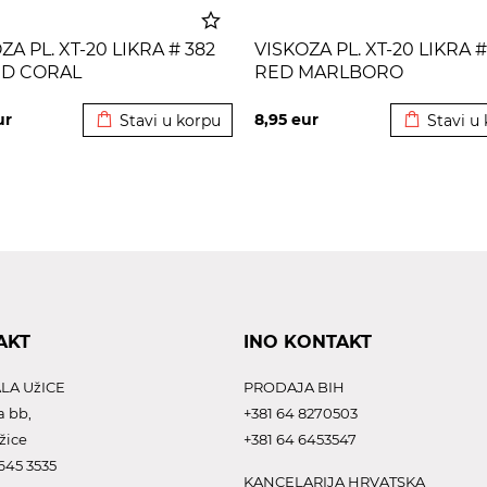
ZA PL. XT-20 LIKRA # 382
VISKOZA PL. XT-20 LIKRA #
ED CORAL
RED MARLBORO
Dodato u korpu
Dodato u 
ur
8,95
eur
Stavi u korpu
Stavi u
AKT
INO KONTAKT
LA UžICE
PRODAJA BIH
a bb,
+381 64 8270503
žice
+381 64 6453547
645 3535
KANCELARIJA HRVATSKA