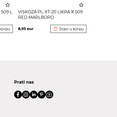
 509 L
VISKOZA PL. XT-20 LIKRA # 509
RED MARLBORO
korpu
Dodato u korpu
8,95
eur
 korpu
Stavi u korpu
Prati nas