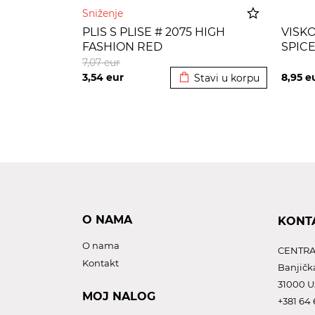
Sniženje
PLIS S PLISE # 2075 HIGH
VISKO
FASHION RED
SPIC
Dodato u korpu
7,07
eur
3,54
eur
8,95
e
Stavi u korpu
O NAMA
KONT
O nama
CENTRA
Kontakt
Banjičk
31000 U
MOJ NALOG
+381 64 