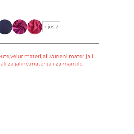
+ još 2
pute,
velur materijali,
vuneni materijali,
ali za jakne,
materijali za mantile