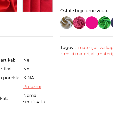
Ostale boje proizvoda:
Tagovi:
materijali za ka
zimski materijali ,
materij
artikal:
Ne
rtikal:
Ne
a porekla:
KINA
Preuzmi
Nema
ikat:
sertifikata