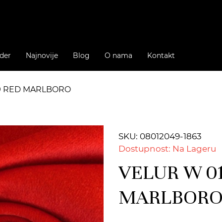
der
Najnovije
Blog
O nama
Kontakt
09 RED MARLBORO
SKU: 08012049-1863
Dostupnost: Na Lageru
VELUR W 01
MARLBOR