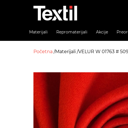
Materijali
Repromaterijali
Akcije
Preor
Početna
Materijali
VELUR W 01763 # 5