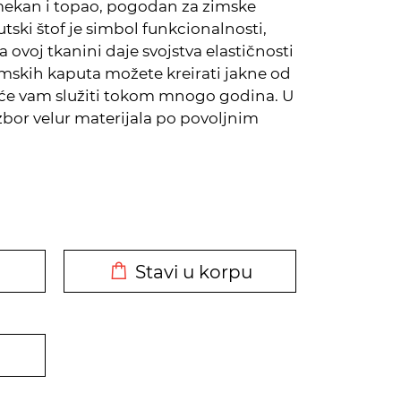
 mekan i topao, pogodan za zimske
tski štof je simbol funkcionalnosti,
 ovoj tkanini daje svojstva elastičnosti
imskih kaputa možete kreirati jakne od
i će vam služiti tokom mnogo godina. U
izbor velur materijala po povoljnim
DODATO U KORPU
Stavi u korpu