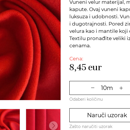
Vuneni velur materijal,
kapute. Ovaj vuneni kapu
luksuza i udobnosti. Vuna
i dugotrajnosti. Pored z
velura kao i mantile koj
Textilu pronađite veliki 
cenama.
Cena:
8,45
eur
Odaberi količinu
Naruči uzorak
Zašto naručiti uzorak