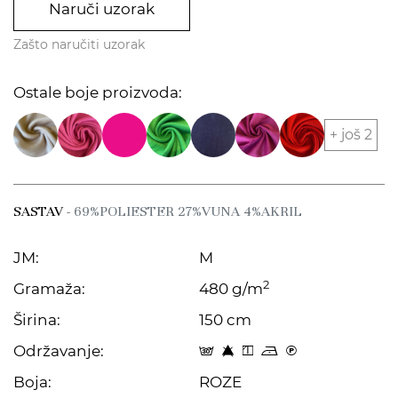
Naruči uzorak
Zašto naručiti uzorak
Ostale boje proizvoda:
+ još 2
SASTAV
- 69%POLIESTER 27%VUNA 4%AKRIL
JM:
M
2
Gramaža:
480 g/m
Širina:
150 cm
Održavanje:
s 8 y o C
Boja:
ROZE