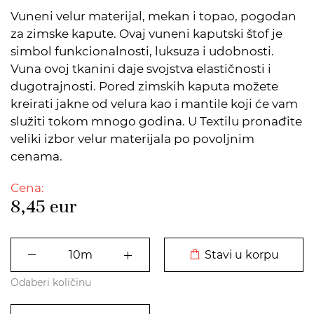
Vuneni velur materijal, mekan i topao, pogodan
za zimske kapute. Ovaj vuneni kaputski štof je
simbol funkcionalnosti, luksuza i udobnosti.
Vuna ovoj tkanini daje svojstva elastičnosti i
dugotrajnosti. Pored zimskih kaputa možete
kreirati jakne od velura kao i mantile koji će vam
služiti tokom mnogo godina. U Textilu pronađite
veliki izbor velur materijala po povoljnim
cenama.
Cena:
8,45
eur
DODATO U KORPU
Stavi u korpu
Odaberi količinu