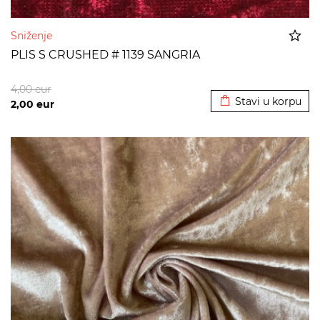
Sniženje
PLIS S CRUSHED # 1139 SANGRIA
Dodato u korpu
4,00
eur
Stavi u korpu
2,00
eur