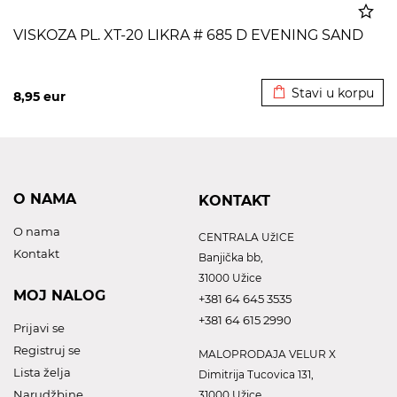
VISKOZA PL. XT-20 LIKRA # 685 D EVENING SAND
Dodato u korpu
Stavi u korpu
8,95
eur
O NAMA
KONTAKT
O nama
CENTRALA UžICE
Kontakt
Banjička bb,
31000 Užice
MOJ NALOG
+381 64 645 3535
+381 64 615 2990
Prijavi se
Registruj se
MALOPRODAJA VELUR X
Lista želja
Dimitrija Tucovica 131,
Narudžbine
31000 Užice