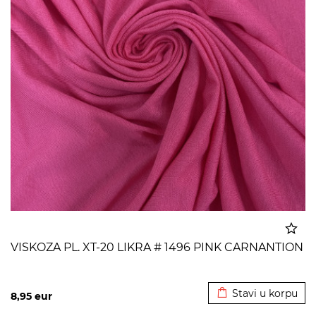
VISKOZA PL. XT-20 LIKRA # 1496 PINK CARNANTION
Dodato u korpu
Stavi u korpu
8,95
eur