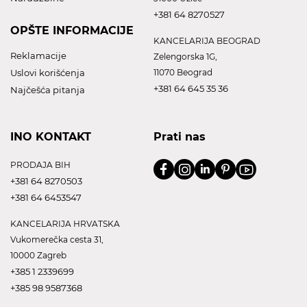
+381 64 8270527
OPŠTE INFORMACIJE
KANCELARIJA BEOGRAD
Reklamacije
Zelengorska 1G,
Uslovi korišćenja
11070 Beograd
+381 64 645 35 36
Najčešća pitanja
INO KONTAKT
Prati nas
PRODAJA BIH
+381 64 8270503
+381 64 6453547
KANCELARIJA HRVATSKA
Vukomerečka cesta 31,
10000 Zagreb
+385 1 2339699
+385 98 9587368