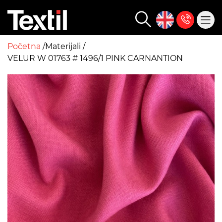
Početna
Materijali
VELUR W 01763 # 1496/1 PINK CARNANTION