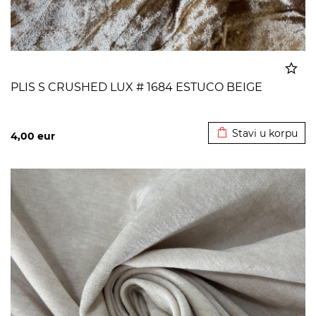
PLIS S CRUSHED LUX # 1684 ESTUCO BEIGE
Dodato u korpu
Stavi u korpu
4,00
eur