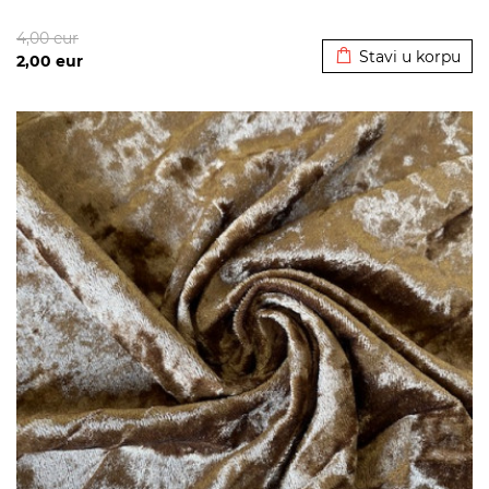
Dodato u korpu
4,00
eur
Stavi u korpu
2,00
eur