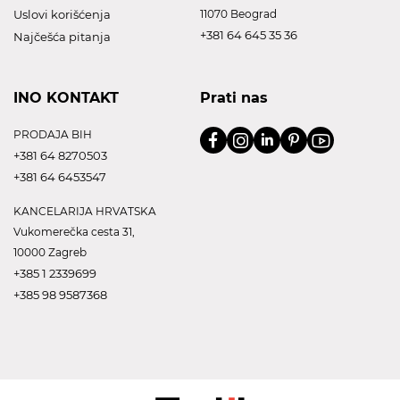
Uslovi korišćenja
11070 Beograd
+381 64 645 35 36
Najčešća pitanja
INO KONTAKT
Prati nas
PRODAJA BIH
+381 64 8270503
+381 64 6453547
KANCELARIJA HRVATSKA
Vukomerečka cesta 31,
10000 Zagreb
+385 1 2339699
+385 98 9587368