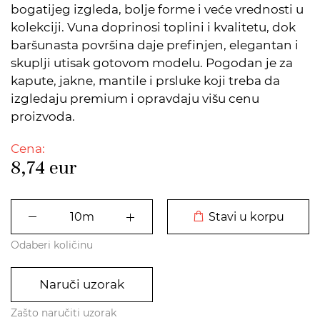
bogatijeg izgleda, bolje forme i veće vrednosti u
kolekciji. Vuna doprinosi toplini i kvalitetu, dok
baršunasta površina daje prefinjen, elegantan i
skuplji utisak gotovom modelu. Pogodan je za
kapute, jakne, mantile i prsluke koji treba da
izgledaju premium i opravdaju višu cenu
proizvoda.
Cena:
8,74
eur
DODATO U KORPU
Stavi u korpu
Odaberi količinu
Naruči uzorak
Zašto naručiti uzorak