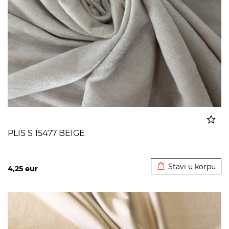
PLIS S 15477 BEIGE
Dodato u korpu
Stavi u korpu
4,25
eur