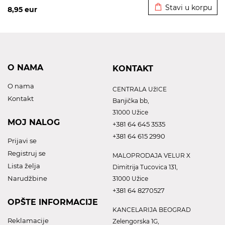
Stavi u korpu
8,95
eur
O NAMA
KONTAKT
O nama
CENTRALA UžICE
Kontakt
Banjička bb,
31000 Užice
MOJ NALOG
+381 64 645 3535
+381 64 615 2990
Prijavi se
Registruj se
MALOPRODAJA VELUR X
Lista želja
Dimitrija Tucovica 131,
Narudžbine
31000 Užice
+381 64 8270527
OPŠTE INFORMACIJE
KANCELARIJA BEOGRAD
Reklamacije
Zelengorska 1G,