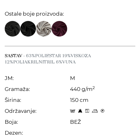
Ostale boje proizvoda:
SASTAV
- 63%POLIESTAR 19%VISKOZA
12%POLIAKRILNITRIL 6%VUNA
JM:
M
2
Gramaža:
440 g/m
Širina:
150 cm
Održavanje:
s 8 y o C
Boja:
BEŽ
Dezen: