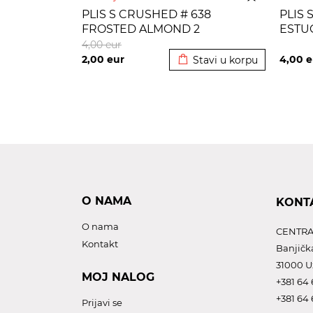
PLIS S CRUSHED # 638
PLIS 
FROSTED ALMOND 2
ESTU
Dodato u korpu
4,00
eur
2,00
eur
4,00
e
Stavi u korpu
O NAMA
KONT
O nama
CENTRA
Kontakt
Banjičk
31000 U
MOJ NALOG
+381 64 
+381 64 
Prijavi se