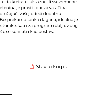
lite da kreirate luksuzne ili svevremene
enina je pravi izbor za vas. Fina i
 pružajući vašoj odeći dodatnu
 Besprekorno tanka i lagana, idealna je
e, tunike, kao i za program rublja. Zbog
 se koristiti i kao postava.
DODATO U KORPU
Stavi u korpu