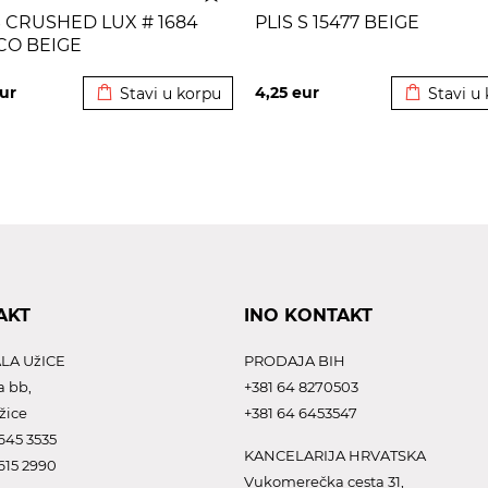
S CRUSHED LUX # 1684
PLIS S 15477 BEIGE
CO BEIGE
Dodato u korpu
Dodato u 
ur
4,25
eur
Stavi u korpu
Stavi u
AKT
INO KONTAKT
LA UžICE
PRODAJA BIH
a bb,
+381 64 8270503
žice
+381 64 6453547
645 3535
KANCELARIJA HRVATSKA
615 2990
Vukomerečka cesta 31,