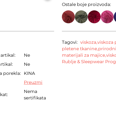
Ostale boje proizvoda:
Tagovi:
viskoza,
viskoza 
pletene tkanine,
prirodni
artikal:
Ne
materijali za majice,
visk
Rublje & Sleepwear Pro
rtikal:
Ne
a porekla:
KINA
Preuzmi
Nema
ikat:
sertifikata