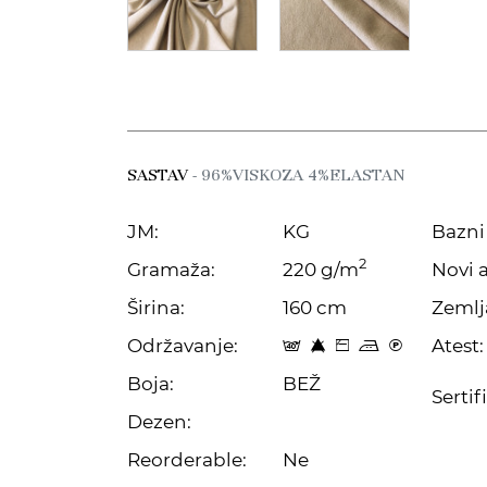
SASTAV
- 96%VISKOZA 4%ELASTAN
JM:
KG
Bazni 
2
Gramaža:
220 g/m
Novi a
Širina:
160 cm
Zemlj
Održavanje:
Atest:
t 8 Z p C
Boja:
BEŽ
Sertif
Dezen:
Reorderable:
Ne