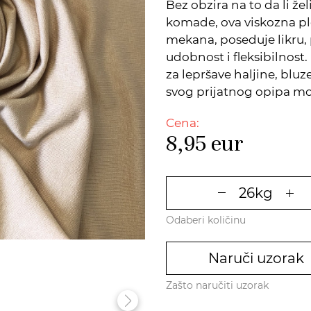
Bez obzira na to da li že
komade, ova viskozna plet
mekana, poseduje likru,
udobnost i fleksibilnost.
za lepršave haljine, bluz
svog prijatnog opipa može
Cena:
8,95
eur
Odaberi količinu
Naruči uzorak
Zašto naručiti uzorak