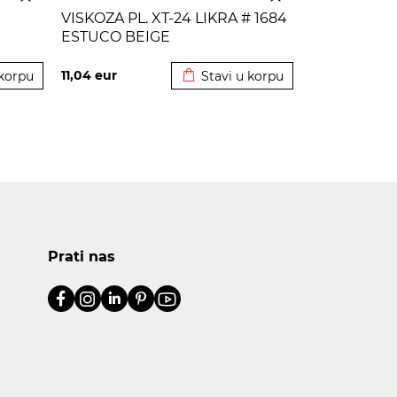
VISKOZA PL. XT-24 LIKRA # 1684
ESTUCO BEIGE
korpu
Dodato u korpu
11,04
eur
 korpu
Stavi u korpu
Prati nas