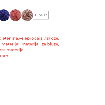
+ još 17
pletenina,
veleprodaja viskoze,
 materijali,
materijali za bluze,
oza materijal,
gram