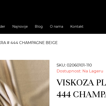
der
Najnovije
Blog
O nama
Kontakt
LIKRA # 444 CHAMPAGNE BEIGE
SKU: 02060101-110
Dostupnost: Na Lageru
VISKOZA PL
444 CHAMP