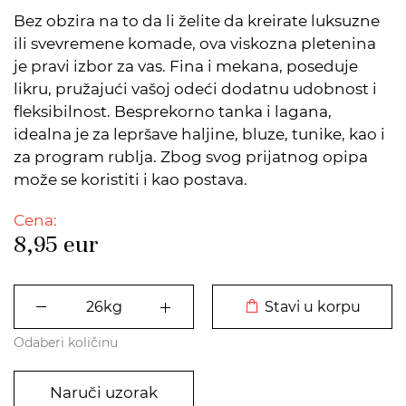
Bez obzira na to da li želite da kreirate luksuzne
ili svevremene komade, ova viskozna pletenina
je pravi izbor za vas. Fina i mekana, poseduje
likru, pružajući vašoj odeći dodatnu udobnost i
fleksibilnost. Besprekorno tanka i lagana,
idealna je za lepršave haljine, bluze, tunike, kao i
za program rublja. Zbog svog prijatnog opipa
može se koristiti i kao postava.
Cena:
8,95
eur
DODATO U KORPU
Stavi u korpu
Odaberi količinu
Naruči uzorak