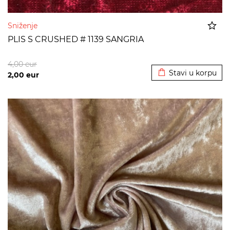
Sniženje
PLIS S CRUSHED # 1139 SANGRIA
Dodato u korpu
4,00
eur
Stavi u korpu
2,00
eur