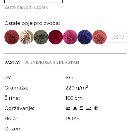
Zašto naručiti uzorak
Ostale boje proizvoda:
+ još 17
SASTAV
- 96%VISKOZA 4%ELASTAN
JM:
KG
2
Gramaža:
220 g/m
Širina:
160 cm
Održavanje:
t 8 Z p C
Boja:
ROZE
Dezen: