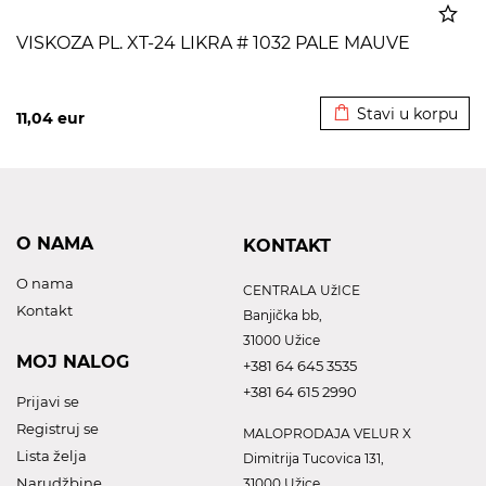
VISKOZA PL. XT-24 LIKRA # 1032 PALE MAUVE
Dodato u korpu
Stavi u korpu
11,04
eur
O NAMA
KONTAKT
O nama
CENTRALA UžICE
Kontakt
Banjička bb,
31000 Užice
MOJ NALOG
+381 64 645 3535
+381 64 615 2990
Prijavi se
Registruj se
MALOPRODAJA VELUR X
Lista želja
Dimitrija Tucovica 131,
Narudžbine
31000 Užice