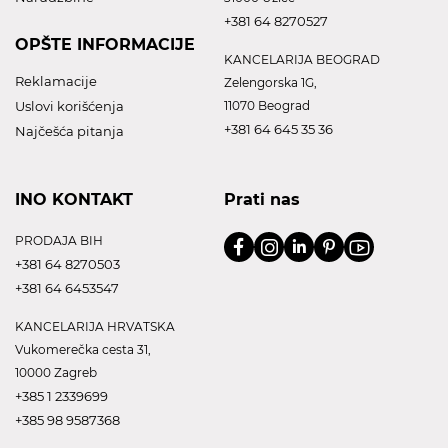
+381 64 8270527
OPŠTE INFORMACIJE
KANCELARIJA BEOGRAD
Reklamacije
Zelengorska 1G,
Uslovi korišćenja
11070 Beograd
+381 64 645 35 36
Najčešća pitanja
INO KONTAKT
Prati nas
PRODAJA BIH
+381 64 8270503
+381 64 6453547
KANCELARIJA HRVATSKA
Vukomerečka cesta 31,
10000 Zagreb
+385 1 2339699
+385 98 9587368