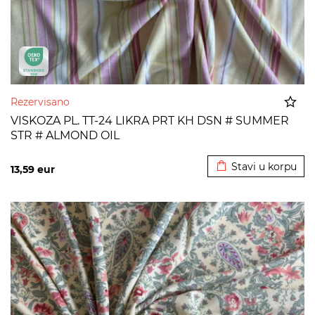
Rezervisano
VISKOZA PL. TT-24 LIKRA PRT KH DSN # SUMMER
STR # ALMOND OIL
Dodato u korpu
Stavi u korpu
13,59
eur