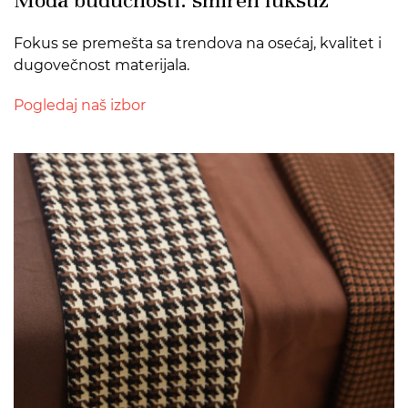
Fokus se premešta sa trendova na osećaj, kvalitet i
dugovečnost materijala.
Pogledaj naš izbor
>