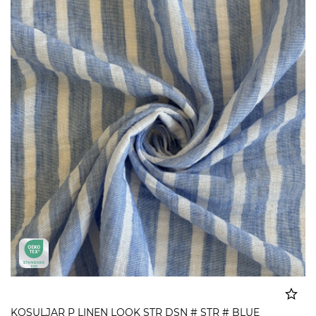
KOSULJAR P LINEN LOOK STR DSN # STR # BLUE