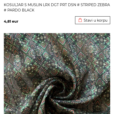
KOSULJAR S MUSLIN LRX DGT PRT DSN # STRIPED ZEBRA
# PARDO BLACK
Dodato u korpu
Stavi u korpu
4,81
eur