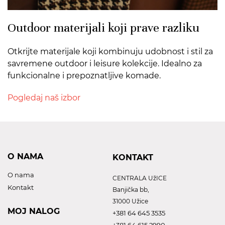
Outdoor materijali koji prave razliku
Otkrijte materijale koji kombinuju udobnost i stil za
savremene outdoor i leisure kolekcije. Idealno za
funkcionalne i prepoznatljive komade.
Pogledaj naš izbor
O NAMA
KONTAKT
O nama
CENTRALA UžICE
Kontakt
Banjička bb,
31000 Užice
MOJ NALOG
+381 64 645 3535
+381 64 615 2990