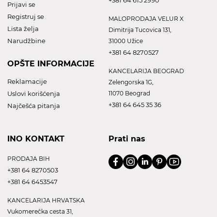
Prijavi se
Registruj se
MALOPRODAJA VELUR X
Lista želja
Dimitrija Tucovica 131,
Narudžbine
31000 Užice
+381 64 8270527
OPŠTE INFORMACIJE
KANCELARIJA BEOGRAD
Reklamacije
Zelengorska 1G,
Uslovi korišćenja
11070 Beograd
+381 64 645 35 36
Najčešća pitanja
INO KONTAKT
Prati nas
PRODAJA BIH
+381 64 8270503
+381 64 6453547
KANCELARIJA HRVATSKA
Vukomerečka cesta 31,