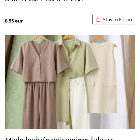
Dodato u korpu
Stavi u korpu
8,55
eur
>
Moda budućnosti: smiren luksuz