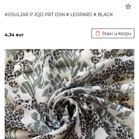
KOSULJAR P JQD PRT DSN # LEOPARD # BLACK
Dodato u korpu
Stavi u korpu
4,34
eur