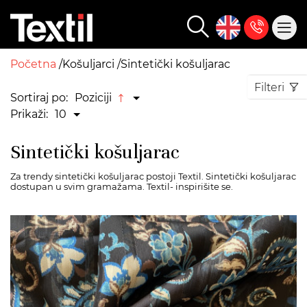
Početna
Košuljarci
Sintetički košuljarac
Filteri
Sortiraj po:
Poziciji
Prikaži:
10
Sintetički košuljarac
Za trendy sintetički košuljarac postoji Textil. Sintetički košuljarac
dostupan u svim gramažama. Textil- inspirišite se.