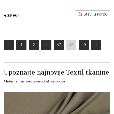
Dodato u korpu
Stavi u korpu
4,28
eur
1
2
. . .
47
48
49
Upoznajte najnovije Textil tkanine
Materijali sa međunarodnih sajmova