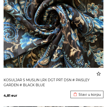
KOSULJAR S MUSLIN LRX DGT PRT DSN # PAISLEY
GARDEN # BLACK BLUE
Dodato u korpu
Stavi u korpu
4,81
eur