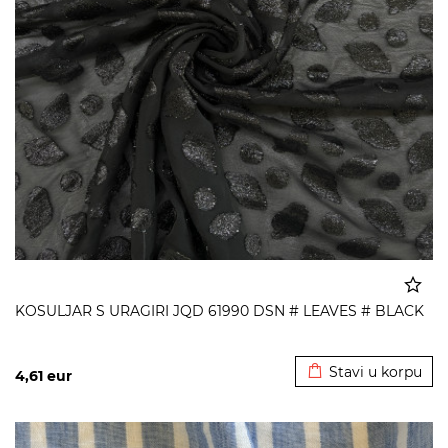
KOSULJAR S URAGIRI JQD 61990 DSN # LEAVES # BLACK
Dodato u korpu
Stavi u korpu
4,61
eur