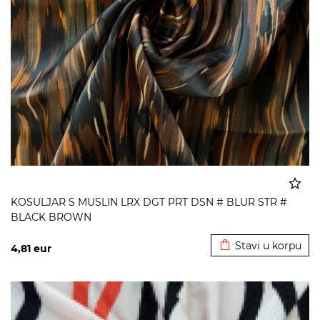
KOSULJAR S MUSLIN LRX DGT PRT DSN # BLUR STR #
BLACK BROWN
Dodato u korpu
Stavi u korpu
4,81
eur