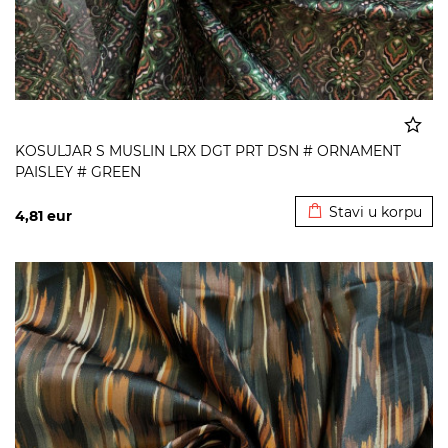
KOSULJAR S MUSLIN LRX DGT PRT DSN # ORNAMENT
PAISLEY # GREEN
Dodato u korpu
Stavi u korpu
4,81
eur