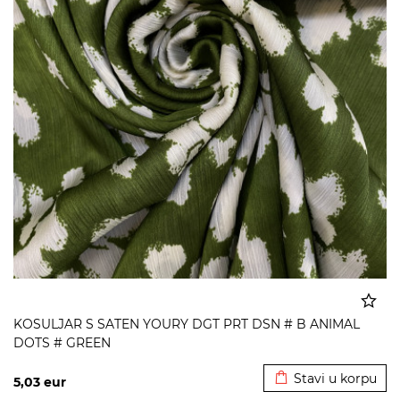
KOSULJAR S SATEN YOURY DGT PRT DSN # B ANIMAL
DOTS # GREEN
Dodato u korpu
Stavi u korpu
5,03
eur