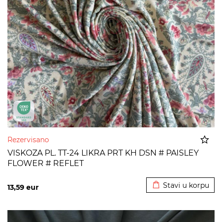
Rezervisano
VISKOZA PL. TT-24 LIKRA PRT KH DSN # PAISLEY
FLOWER # REFLET
Dodato u korpu
Stavi u korpu
13,59
eur