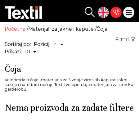
Početna
Materijali za jakne i kapute
Čoja
Filteri
Sortiraj po:
Poziciji
Prikaži:
10
Čoja
Veleprodaja čoje -materijala za šivenje zimskih kaputa, jakni,
suknji i narodnih nošnji. Textil velepordaja materijala za zimsku
garderobu.
Nema proizvoda za zadate filtere