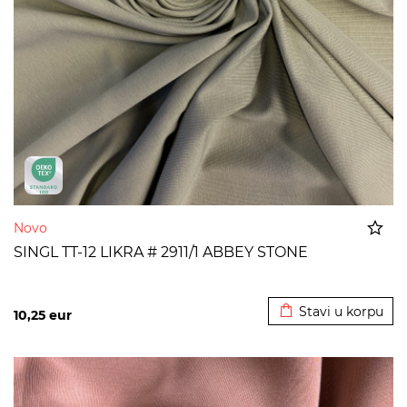
Novo
SINGL TT-12 LIKRA # 2911/1 ABBEY STONE
Dodato u korpu
Stavi u korpu
10,25
eur