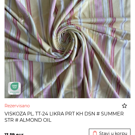
Rezervisano
VISKOZA PL. TT-24 LIKRA PRT KH DSN # SUMMER
STR # ALMOND OIL
Dodato u korpu
Stavi u korpu
13,59
eur