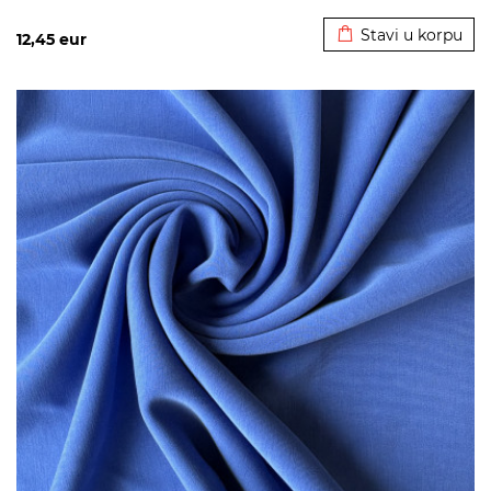
Dodato u korpu
Stavi u korpu
12,45
eur