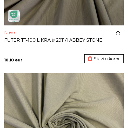
Novo
FUTER TT-100 LIKRA # 2911/1 ABBEY STONE
Dodato u korpu
Stavi u korpu
10,10
eur