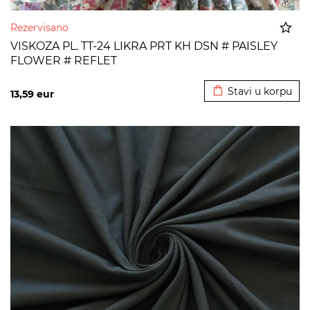
Rezervisano
VISKOZA PL. TT-24 LIKRA PRT KH DSN # PAISLEY
FLOWER # REFLET
Dodato u korpu
Stavi u korpu
13,59
eur