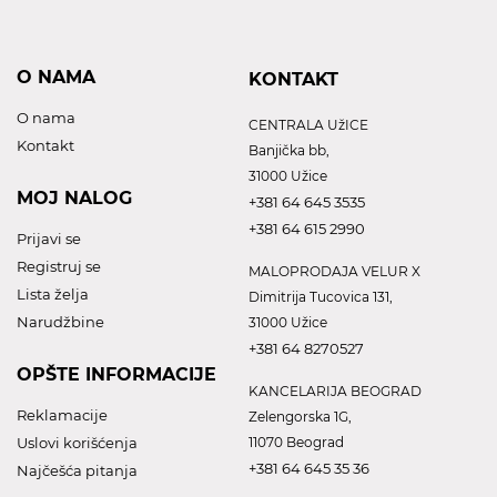
O NAMA
KONTAKT
O nama
CENTRALA UžICE
Kontakt
Banjička bb,
31000 Užice
MOJ NALOG
+381 64 645 3535
+381 64 615 2990
Prijavi se
Registruj se
MALOPRODAJA VELUR X
Lista želja
Dimitrija Tucovica 131,
Narudžbine
31000 Užice
+381 64 8270527
OPŠTE INFORMACIJE
KANCELARIJA BEOGRAD
Reklamacije
Zelengorska 1G,
Uslovi korišćenja
11070 Beograd
+381 64 645 35 36
Najčešća pitanja