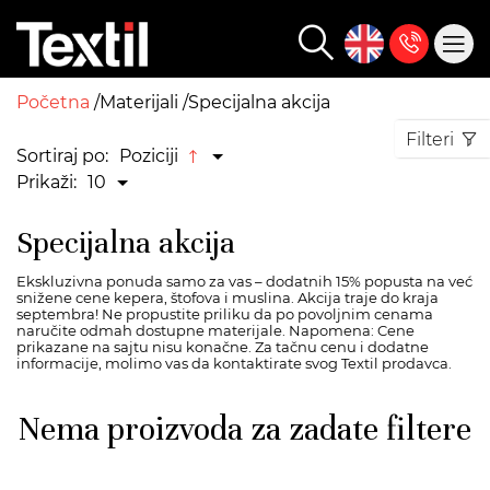
Početna
Materijali
Specijalna akcija
Filteri
Sortiraj po:
Poziciji
Prikaži:
10
Specijalna akcija
Ekskluzivna ponuda samo za vas – dodatnih 15% popusta na već
snižene cene kepera, štofova i muslina. Akcija traje do kraja
septembra! Ne propustite priliku da po povoljnim cenama
naručite odmah dostupne materijale. Napomena: Cene
prikazane na sajtu nisu konačne. Za tačnu cenu i dodatne
informacije, molimo vas da kontaktirate svog Textil prodavca.
Nema proizvoda za zadate filtere