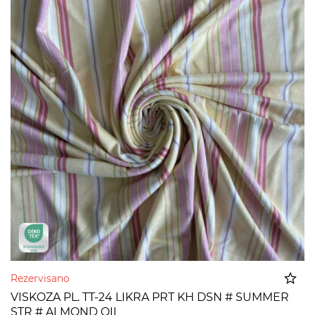
Rezervisano
VISKOZA PL. TT-24 LIKRA PRT KH DSN # SUMMER
STR # ALMOND OIL