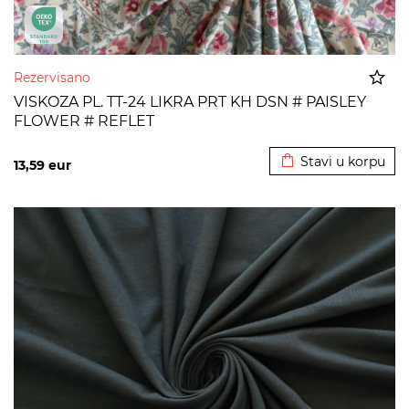
Rezervisano
VISKOZA PL. TT-24 LIKRA PRT KH DSN # PAISLEY
FLOWER # REFLET
Dodato u korpu
Stavi u korpu
13,59
eur