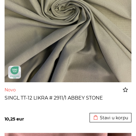
Novo
SINGL TT-12 LIKRA # 2911/1 ABBEY STONE
Dodato u korpu
Stavi u korpu
10,25
eur