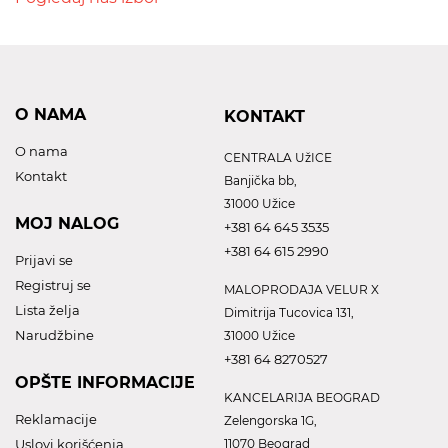
O NAMA
KONTAKT
O nama
CENTRALA UžICE
Kontakt
Banjička bb,
31000 Užice
MOJ NALOG
+381 64 645 3535
+381 64 615 2990
Prijavi se
Registruj se
MALOPRODAJA VELUR X
Lista želja
Dimitrija Tucovica 131,
Narudžbine
31000 Užice
+381 64 8270527
OPŠTE INFORMACIJE
KANCELARIJA BEOGRAD
Reklamacije
Zelengorska 1G,
Uslovi korišćenja
11070 Beograd