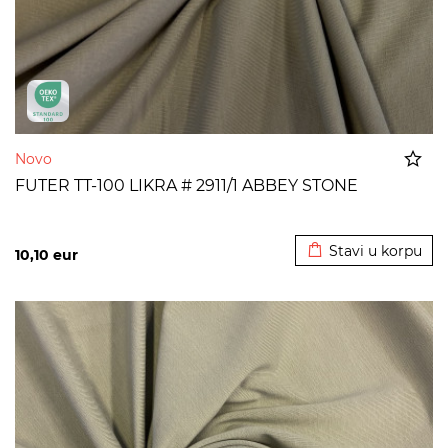
Novo
FUTER TT-100 LIKRA # 2911/1 ABBEY STONE
Dodato u korpu
Stavi u korpu
10,10
eur