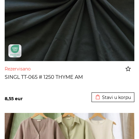
Rezervisano
SINGL TT-065 # 1250 THYME AM
Dodato u korpu
Stavi u korpu
8,55
eur
>