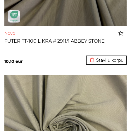
Novo
FUTER TT-100 LIKRA # 2911/1 ABBEY STONE
Dodato u korpu
Stavi u korpu
10,10
eur