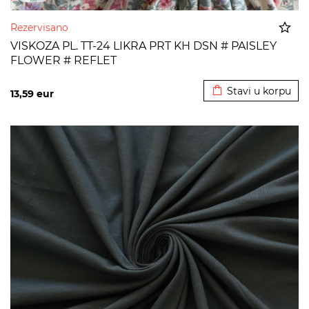
Rezervisano
VISKOZA PL. TT-24 LIKRA PRT KH DSN # PAISLEY
FLOWER # REFLET
Dodato u korpu
Stavi u korpu
13,59
eur