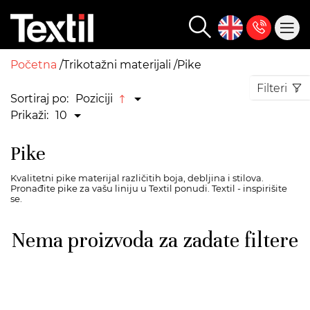
Početna
Trikotažni materijali
Pike
Filteri
Sortiraj po:
Poziciji
Prikaži:
10
Pike
Kvalitetni pike materijal različitih boja, debljina i stilova.
Pronađite pike za vašu liniju u Textil ponudi. Textil - inspirišite
se.
Nema proizvoda za zadate filtere