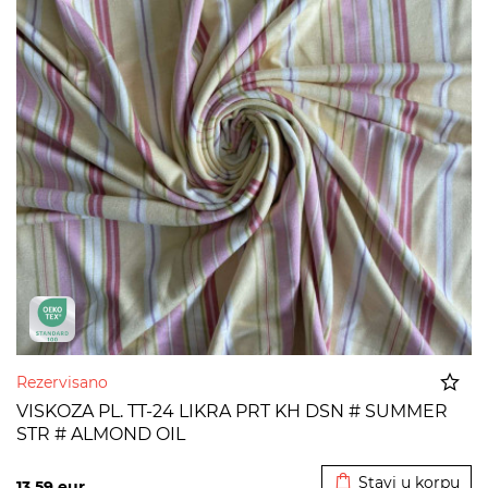
Rezervisano
VISKOZA PL. TT-24 LIKRA PRT KH DSN # SUMMER
STR # ALMOND OIL
Dodato u korpu
Stavi u korpu
13,59
eur