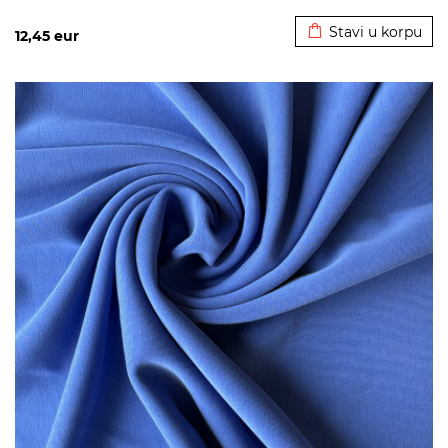
Dodato u korpu
Stavi u korpu
12,45
eur