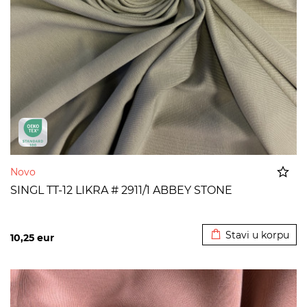
Novo
SINGL TT-12 LIKRA # 2911/1 ABBEY STONE
Dodato u korpu
Stavi u korpu
10,25
eur