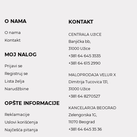
O NAMA
KONTAKT
O nama
CENTRALA UžICE
Kontakt
Banjička bb,
31000 Užice
MOJ NALOG
+381 64 645 3535
+381 64 615 2990
Prijavi se
Registruj se
MALOPRODAJA VELUR X
Lista želja
Dimitrija Tucovica 131,
Narudžbine
31000 Užice
+381 64 8270527
OPŠTE INFORMACIJE
KANCELARIJA BEOGRAD
Reklamacije
Zelengorska 1G,
Uslovi korišćenja
11070 Beograd
+381 64 645 35 36
Najčešća pitanja