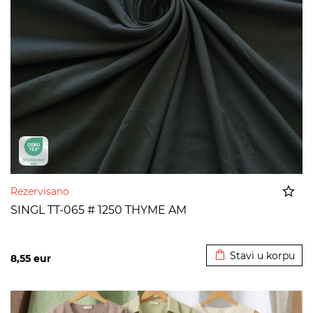
Rezervisano
SINGL TT-065 # 1250 THYME AM
Dodato u korpu
Stavi u korpu
8,55
eur
>