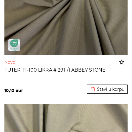
Novo
FUTER TT-100 LIKRA # 2911/1 ABBEY STONE
Dodato u korpu
Stavi u korpu
10,10
eur