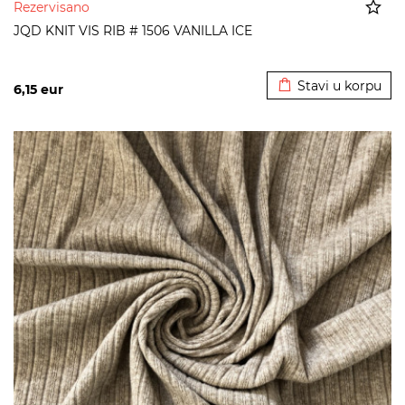
Rezervisano
JQD KNIT VIS RIB # 1506 VANILLA ICE
Dodato u korpu
Stavi u korpu
6,15
eur