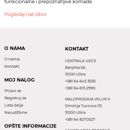
funkcionalne i prepoznatljive komade.
Pogledaj naš izbor
O NAMA
KONTAKT
O nama
CENTRALA UžICE
Kontakt
Banjička bb,
31000 Užice
MOJ NALOG
+381 64 645 3535
+381 64 615 2990
Prijavi se
Registruj se
MALOPRODAJA VELUR X
Lista želja
Dimitrija Tucovica 131,
Narudžbine
31000 Užice
+381 64 8270527
OPŠTE INFORMACIJE