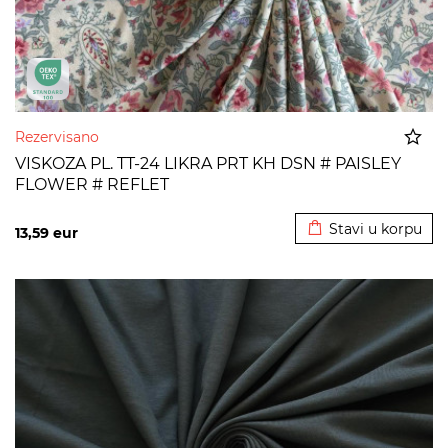
Rezervisano
VISKOZA PL. TT-24 LIKRA PRT KH DSN # PAISLEY
FLOWER # REFLET
Dodato u korpu
Stavi u korpu
13,59
eur