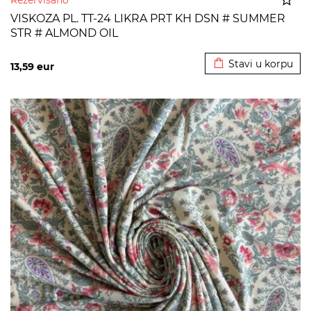
Rezervisano
VISKOZA PL. TT-24 LIKRA PRT KH DSN # SUMMER
STR # ALMOND OIL
Dodato u korpu
Stavi u korpu
13,59
eur