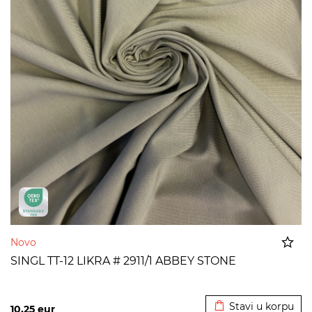
Novo
SINGL TT-12 LIKRA # 2911/1 ABBEY STONE
Dodato u korpu
Stavi u korpu
10,25
eur