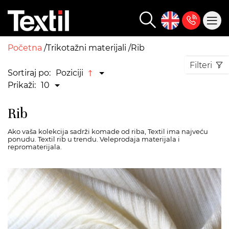
Početna
Trikotažni materijali
Rib
Filteri
Sortiraj po:
Poziciji
Prikaži:
10
Rib
Ako vaša kolekcija sadrži komade od riba, Textil ima najveću
ponudu. Textil rib u trendu. Veleprodaja materijala i
repromaterijala.