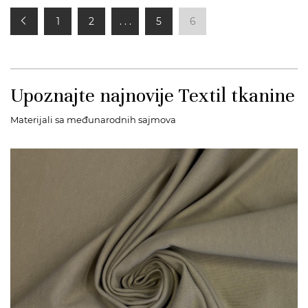
1
2
. . .
5
6
Upoznajte najnovije Textil tkanine
Materijali sa međunarodnih sajmova