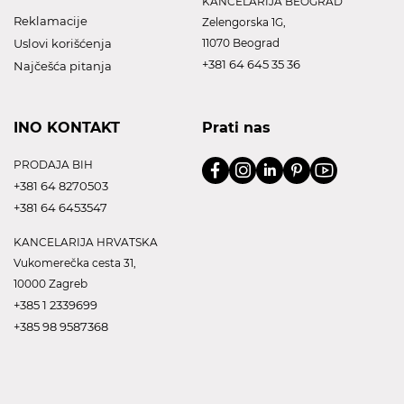
KANCELARIJA BEOGRAD
Reklamacije
Zelengorska 1G,
Uslovi korišćenja
11070 Beograd
+381 64 645 35 36
Najčešća pitanja
INO KONTAKT
Prati nas
PRODAJA BIH
+381 64 8270503
+381 64 6453547
KANCELARIJA HRVATSKA
Vukomerečka cesta 31,
10000 Zagreb
+385 1 2339699
+385 98 9587368