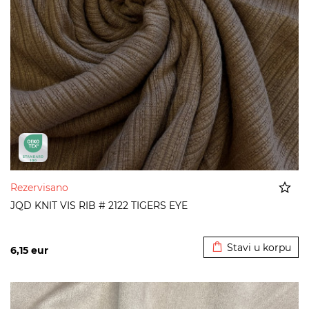
Rezervisano
JQD KNIT VIS RIB # 2122 TIGERS EYE
Dodato u korpu
Stavi u korpu
6,15
eur