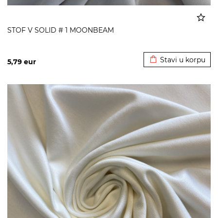
STOF V SOLID # 1 MOONBEAM
Dodato u korpu
Stavi u korpu
5,79
eur