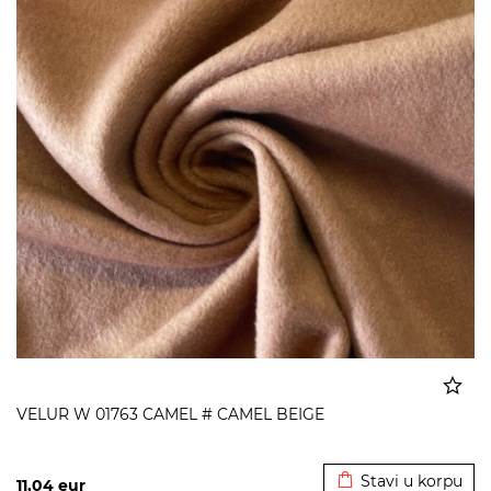
VELUR W 01763 CAMEL # CAMEL BEIGE
Dodato u korpu
Stavi u korpu
11,04
eur