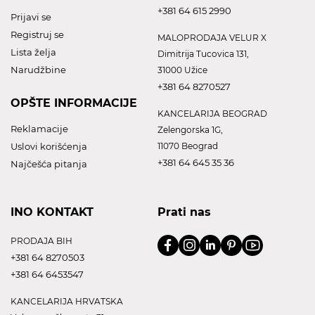
+381 64 615 2990
Prijavi se
Registruj se
MALOPRODAJA VELUR X
Lista želja
Dimitrija Tucovica 131,
Narudžbine
31000 Užice
+381 64 8270527
OPŠTE INFORMACIJE
KANCELARIJA BEOGRAD
Reklamacije
Zelengorska 1G,
Uslovi korišćenja
11070 Beograd
+381 64 645 35 36
Najčešća pitanja
INO KONTAKT
Prati nas
PRODAJA BIH
+381 64 8270503
+381 64 6453547
KANCELARIJA HRVATSKA