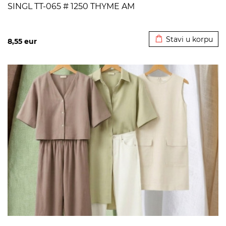
SINGL TT-065 # 1250 THYME AM
Dodato u korpu
Stavi u korpu
8,55
eur
>