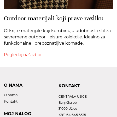
Outdoor materijali koji prave razliku
Otkrijte materijale koji kombinuju udobnost i stil za
savremene outdoor i leisure kolekcije. Idealno za
funkcionalne i prepoznatljive komade.
Pogledaj naš izbor
O NAMA
KONTAKT
O nama
CENTRALA UžICE
Kontakt
Banjička bb,
31000 Užice
MOJ NALOG
+381 64 645 3535