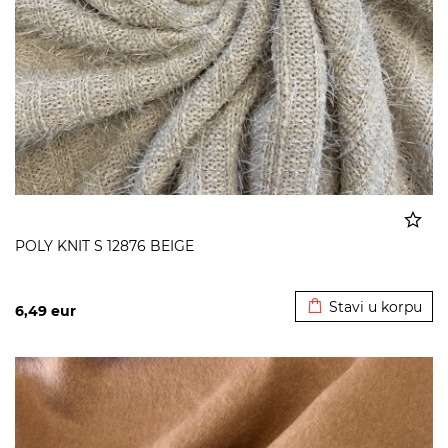
POLY KNIT S 12876 BEIGE
Dodato u korpu
Stavi u korpu
6,49
eur