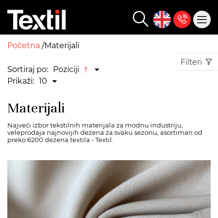
Početna
Materijali
Filteri
Sortiraj po:
Poziciji
Prikaži:
10
Materijali
Najveći izbor tekstilnih materijala za modnu industriju,
veleprodaja najnovijih dezena za svaku sezonu, asortiman od
preko 6200 dezena textila - Textil.