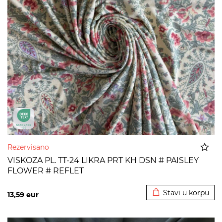
Rezervisano
VISKOZA PL. TT-24 LIKRA PRT KH DSN # PAISLEY
FLOWER # REFLET
Dodato u korpu
Stavi u korpu
13,59
eur