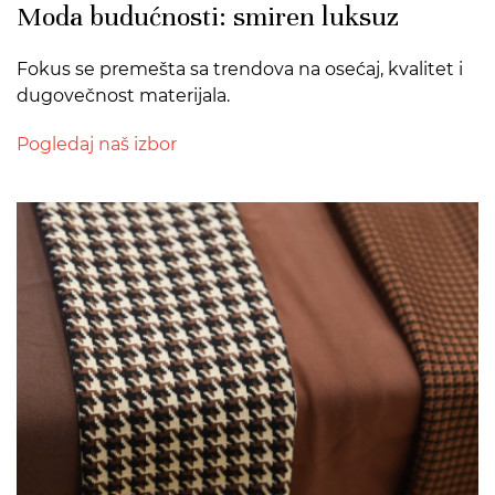
Moda budućnosti: smiren luksuz
Fokus se premešta sa trendova na osećaj, kvalitet i
dugovečnost materijala.
Pogledaj naš izbor
>