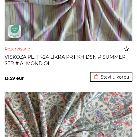
Rezervisano
VISKOZA PL. TT-24 LIKRA PRT KH DSN # SUMMER
STR # ALMOND OIL
Dodato u korpu
Stavi u korpu
13,59
eur