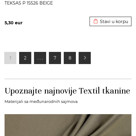
TEKSAS P 15526 BEIGE
Dodato u korpu
Stavi u korpu
5,30
eur
1
2
. . .
7
8
Upoznajte najnovije Textil tkanine
Materijali sa međunarodnih sajmova