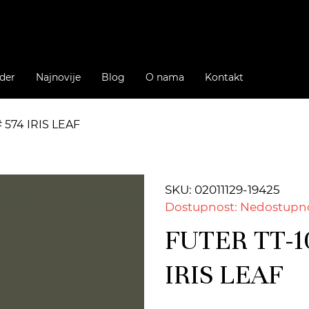
der
Najnovije
Blog
O nama
Kontakt
 574 IRIS LEAF
SKU: 02011129-19425
Dostupnost: Nedostupn
FUTER TT-1
IRIS LEAF