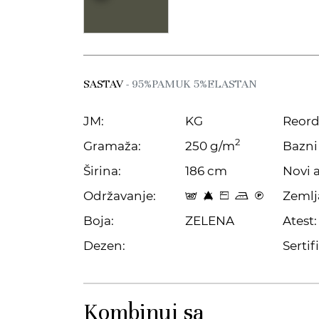
SASTAV
- 95%PAMUK 5%ELASTAN
JM:
KG
Reord
2
Gramaža:
250 g/m
Bazni 
Širina:
186 cm
Novi a
Održavanje:
Zemlj
t 8 Z p C
Boja:
ZELENA
Atest:
Dezen:
Sertifi
Kombinuj sa