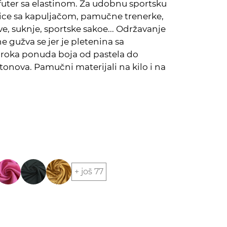
futer sa elastinom. Za udobnu sportsku
ce sa kapuljačom, pamučne trenerke,
e, suknje, sportske sakoe... Održavanje
ne gužva se jer je pletenina sa
iroka ponuda boja od pastela do
 tonova. Pamučni materijali na kilo i na
+ još 77