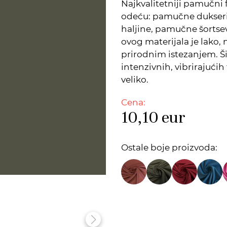
Najkvalitetniji pamučni 
odeću: pamučne dukseri
haljine, pamučne šortsev
ovog materijala je lako, 
prirodnim istezanjem. Š
intenzivnih, vibrirajućih
veliko.
Cena:
10,10
eur
Ostale boje proizvoda: