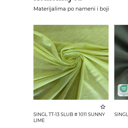
Materijalima po nameni i boji
SINGL TT-13 SLUB # 1011 SUNNY
SINGL
LIME
Dodato u korpu