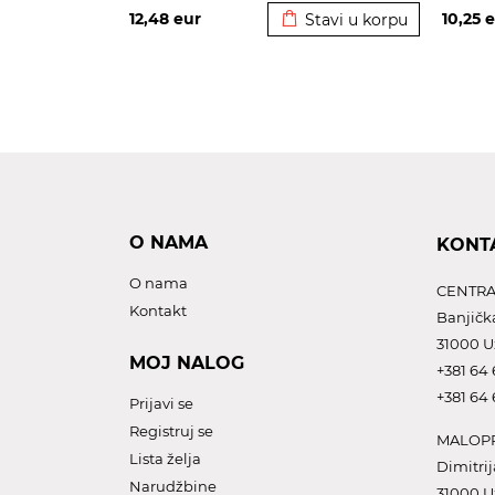
12,48
eur
10,25
e
Stavi u korpu
O NAMA
KONT
O nama
CENTRA
Kontakt
Banjičk
31000 U
MOJ NALOG
+381 64 
+381 64 
Prijavi se
Registruj se
MALOPR
Lista želja
Dimitrij
Narudžbine
31000 U