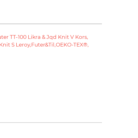
ter TT-100 Likra & Jqd Knit V Kors,
Knit S Leroy,
Futer&Til,
OEKO-TEX®,