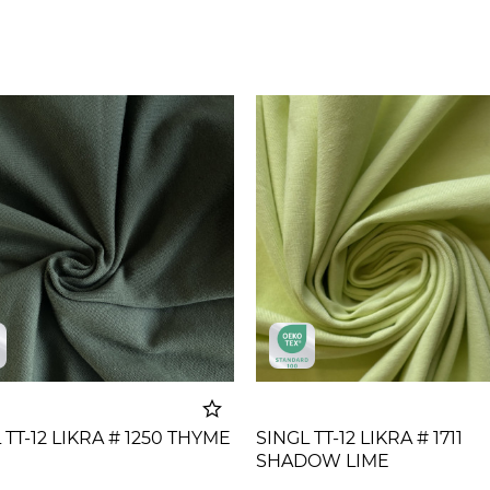
 TT-12 LIKRA # 1250 THYME
SINGL TT-12 LIKRA # 1711
SHADOW LIME
Dodato u korpu
Dodato u 