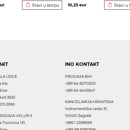
ur
10,25
eur
Stavi u korpu
Stavi u
AKT
INO KONTAKT
LA UžICE
PRODAJA BIH
a bb,
+381 64 8270503
žice
+381 64 6453547
645 3535
KANCELARIJA HRVATSKA
615 2990
Vukomerečka cesta 31,
ODAJA VELUR X
10000 Zagreb
a Tucovica 131,
+385 1 2339699
žice
+385 98 9587368