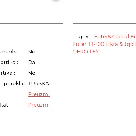
Tagovi:
Futer&Zakard,
Fu
Futer TT-100 Likra & Jqd 
erable:
Ne
OEKO TEX
artikal:
Da
rtikal:
Ne
a porekla:
TURSKA
Preuzmi
kat :
Preuzmi