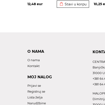
12,48
eur
10,25
e
Stavi u korpu
O NAMA
KONT
O nama
CENTRA
Kontakt
Banjičk
31000 U
MOJ NALOG
+381 64 
+381 64 
Prijavi se
Registruj se
MALOPR
Lista želja
Dimitrij
Narudžbine
31000 U