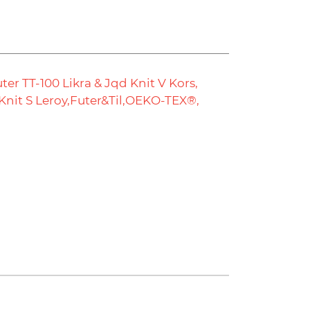
ter TT-100 Likra & Jqd Knit V Kors,
Knit S Leroy,
Futer&Til,
OEKO-TEX®,