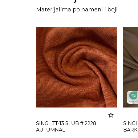
Materijalima po nameni i boji
SINGL TT-13 SLUB # 2228
SINGL
AUTUMNAL
BARK
Dodato u korpu