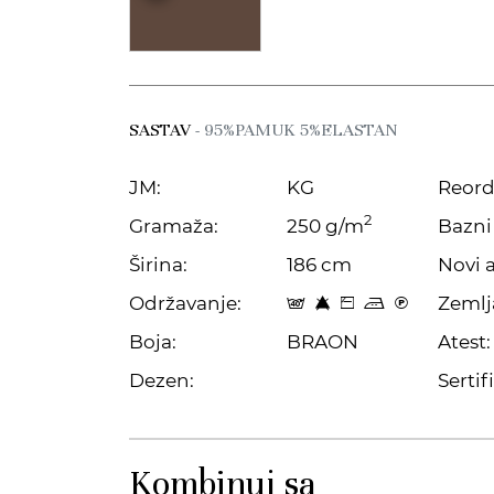
SASTAV
- 95%PAMUK 5%ELASTAN
JM:
KG
Reord
2
Gramaža:
250 g/m
Bazni 
Širina:
186 cm
Novi a
Održavanje:
Zemlj
t 8 Z p C
Boja:
BRAON
Atest:
Dezen:
Sertifi
Kombinuj sa