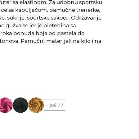
futer sa elastinom. Za udobnu sportsku
ce sa kapuljačom, pamučne trenerke,
e, suknje, sportske sakoe... Održavanje
ne gužva se jer je pletenina sa
iroka ponuda boja od pastela do
 tonova. Pamučni materijali na kilo i na
+ još 77