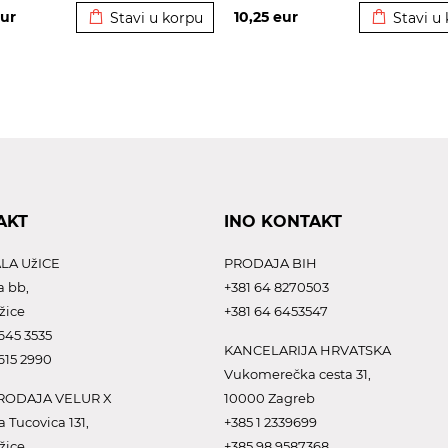
ur
10,25
eur
Stavi u korpu
Stavi u
AKT
INO KONTAKT
LA UžICE
PRODAJA BIH
a bb,
+381 64 8270503
žice
+381 64 6453547
645 3535
KANCELARIJA HRVATSKA
615 2990
Vukomerečka cesta 31,
ODAJA VELUR X
10000 Zagreb
a Tucovica 131,
+385 1 2339699
žice
+385 98 9587368