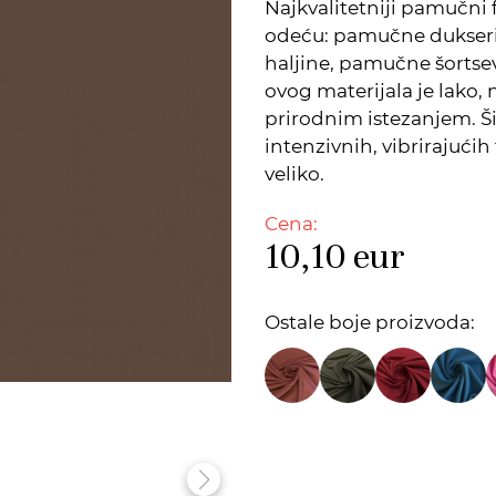
Najkvalitetniji pamučni 
odeću: pamučne dukseri
haljine, pamučne šortsev
ovog materijala je lako, 
prirodnim istezanjem. Š
intenzivnih, vibrirajućih
veliko.
Cena:
10,10
eur
Ostale boje proizvoda: