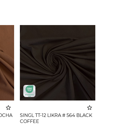
 MOCHA
SINGL TT-12 LIKRA # 564 BLACK
COFFEE
korpu
Dodato u korpu