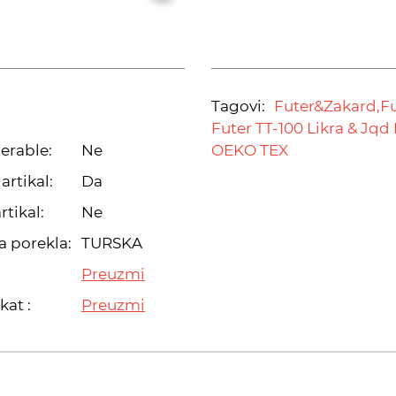
Tagovi:
Futer&Zakard,
Fu
Futer TT-100 Likra & Jqd 
erable:
Ne
OEKO TEX
artikal:
Da
rtikal:
Ne
a porekla:
TURSKA
Preuzmi
kat :
Preuzmi