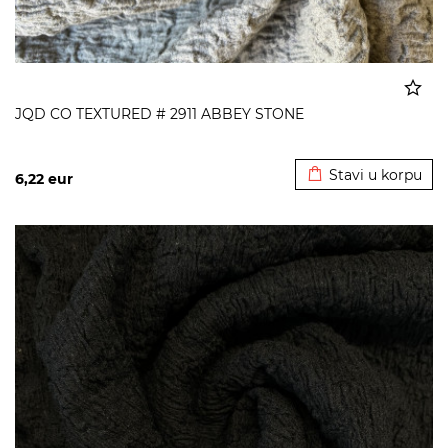
JQD CO TEXTURED # 2911 ABBEY STONE
Dodato u korpu
Stavi u korpu
6,22
eur