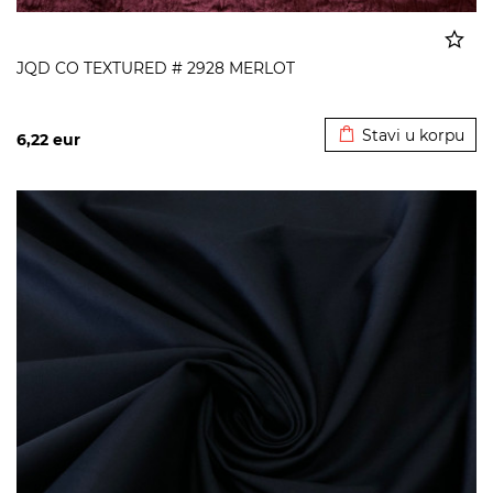
JQD CO TEXTURED # 2928 MERLOT
Dodato u korpu
Stavi u korpu
6,22
eur