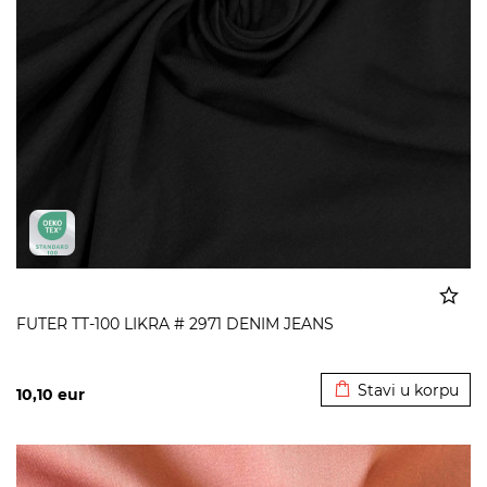
FUTER TT-100 LIKRA # 2971 DENIM JEANS
Dodato u korpu
Stavi u korpu
10,10
eur