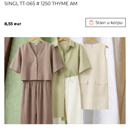
SINGL TT-065 # 1250 THYME AM
Dodato u korpu
Stavi u korpu
8,55
eur
>