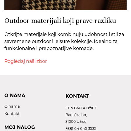
Outdoor materijali koji prave razliku
Otkrijte materijale koji kombinuju udobnost i stil za
savremene outdoor i leisure kolekcije. Idealno za
funkcionalne i prepoznatljive komade.
Pogledaj naš izbor
O NAMA
KONTAKT
O nama
CENTRALA UžICE
Kontakt
Banjička bb,
31000 Užice
MOJ NALOG
+381 64 645 3535