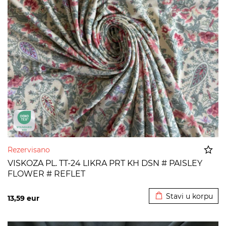
Rezervisano
VISKOZA PL. TT-24 LIKRA PRT KH DSN # PAISLEY
FLOWER # REFLET
Dodato u korpu
Stavi u korpu
13,59
eur