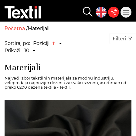
Početna
Materijali
Filteri
Sortiraj po:
Poziciji
Prikaži:
10
Materijali
Najveći izbor tekstilnih materijala za modnu industriju,
veleprodaja najnovijih dezena za svaku sezonu, asortiman od
preko 6200 dezena textila - Textil.