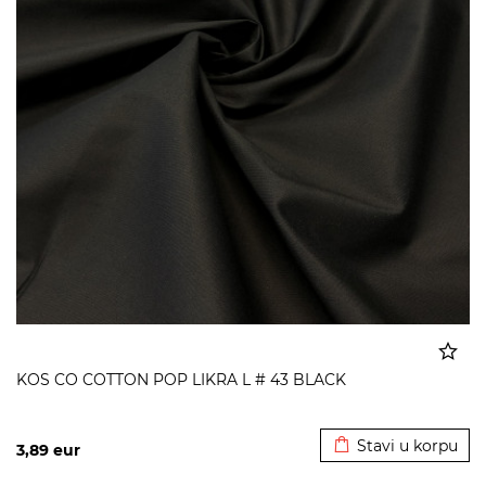
KOS CO COTTON POP LIKRA L # 43 BLACK
Dodato u korpu
Stavi u korpu
3,89
eur