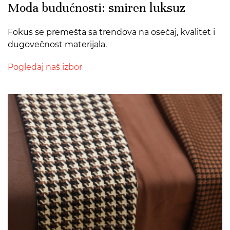
Moda budućnosti: smiren luksuz
Fokus se premešta sa trendova na osećaj, kvalitet i
dugovečnost materijala.
Pogledaj naš izbor
>