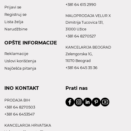
+381 64 615 2990
Prijavi se
Registruj se
MALOPRODAJA VELUR X
Lista želja
Dimitrija Tucovica 131,
Narudžbine
31000 Užice
+381 64 8270527
OPŠTE INFORMACIJE
KANCELARIJA BEOGRAD
Reklamacije
Zelengorska 1G,
Uslovi korišćenja
11070 Beograd
+381 64 645 35 36
Najčešća pitanja
INO KONTAKT
Prati nas
PRODAJA BIH
+381 64 8270503
+381 64 6453547
KANCELARIJA HRVATSKA