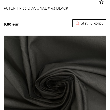
FUTER TT-133 DIAGONAL # 43 BLACK
Dodato u korpu
Stavi u korpu
9,80
eur