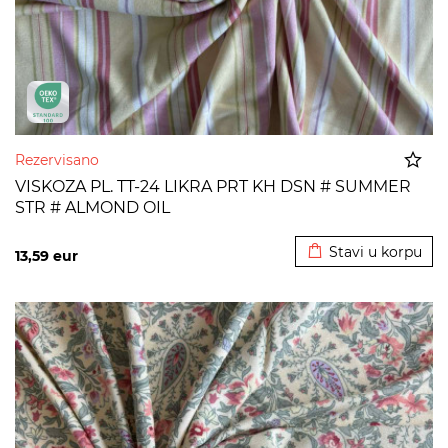
Rezervisano
VISKOZA PL. TT-24 LIKRA PRT KH DSN # SUMMER
STR # ALMOND OIL
Dodato u korpu
Stavi u korpu
13,59
eur