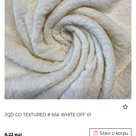
JQD CO TEXTURED # 656 WHITE OFF 01
Dodato u korpu
Stavi u korpu
6,22
eur