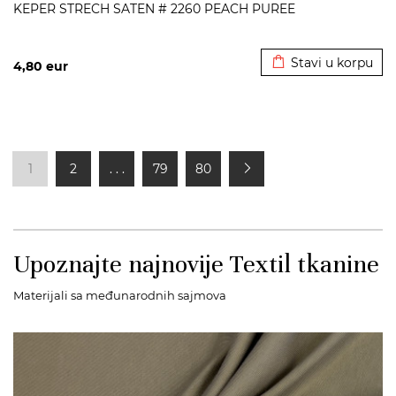
KEPER STRECH SATEN # 2260 PEACH PUREE
Dodato u korpu
Stavi u korpu
4,80
eur
1
2
. . .
79
80
Upoznajte najnovije Textil tkanine
Materijali sa međunarodnih sajmova