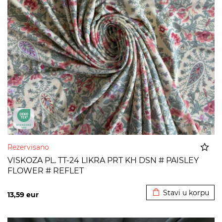
Rezervisano
VISKOZA PL. TT-24 LIKRA PRT KH DSN # PAISLEY
FLOWER # REFLET
Dodato u korpu
Stavi u korpu
13,59
eur