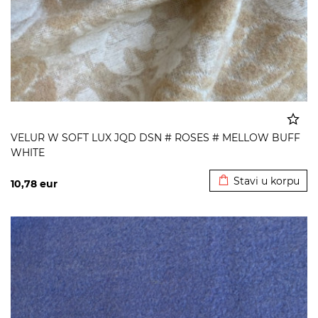
VELUR W SOFT LUX JQD DSN # ROSES # MELLOW BUFF
WHITE
Dodato u korpu
Stavi u korpu
10,78
eur