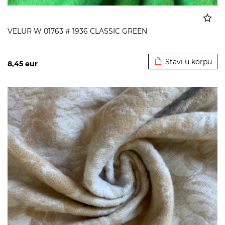
VELUR W 01763 # 1936 CLASSIC GREEN
Dodato u korpu
Stavi u korpu
8,45
eur