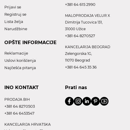
+381 64 615 2990
Prijavi se
Registruj se
MALOPRODAJA VELUR X
Lista želja
Dimitrija Tucovica 131,
Narudžbine
31000 Užice
+381 64 8270527
OPŠTE INFORMACIJE
KANCELARIJA BEOGRAD
Reklamacije
Zelengorska 1G,
Uslovi korišćenja
11070 Beograd
+381 64 645 35 36
Najčešća pitanja
INO KONTAKT
Prati nas
PRODAJA BIH
+381 64 8270503
+381 64 6453547
KANCELARIJA HRVATSKA