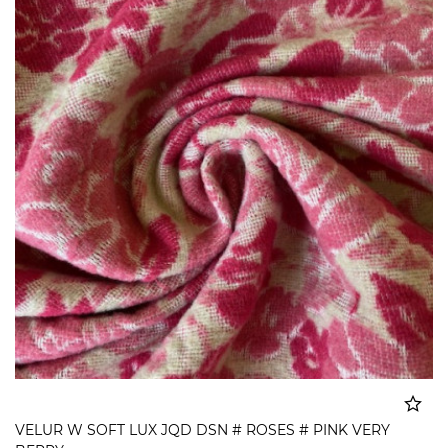
VELUR W SOFT LUX JQD DSN # ROSES # PINK VERY