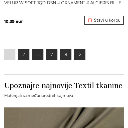
VELUR W SOFT JQD DSN # ORNAMENT # ALGIERIS BLUE
Dodato u korpu
Stavi u korpu
10,39
eur
1
2
. . .
7
8
Upoznajte najnovije Textil tkanine
Materijali sa međunarodnih sajmova