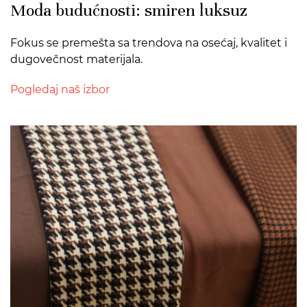
Moda budućnosti: smiren luksuz
Fokus se premešta sa trendova na osećaj, kvalitet i
dugovečnost materijala.
Pogledaj naš izbor
>