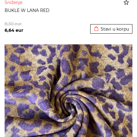
Sniženje
BUKLE W LANA RED
Dodato u korpu
8,30
eur
Stavi u korpu
6,64
eur