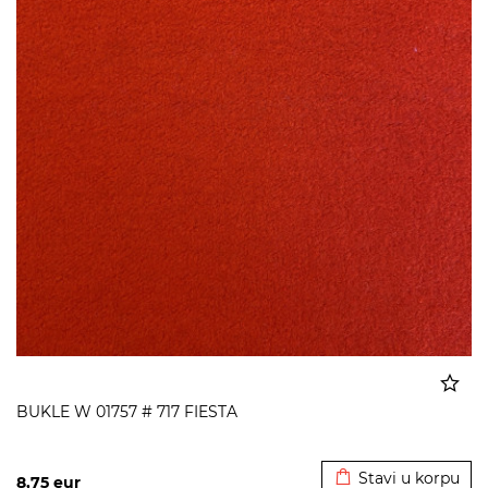
BUKLE W 01757 # 717 FIESTA
Dodato u korpu
Stavi u korpu
8,75
eur