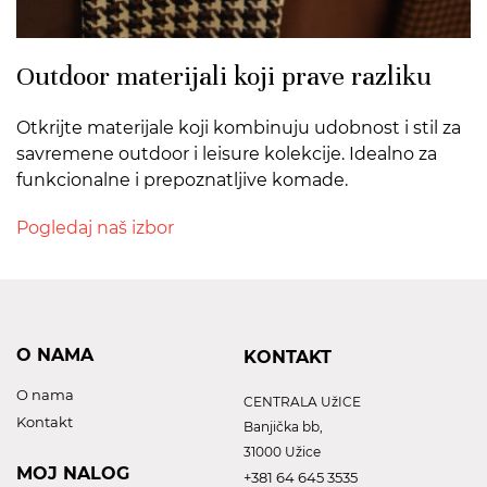
Outdoor materijali koji prave razliku
Otkrijte materijale koji kombinuju udobnost i stil za
savremene outdoor i leisure kolekcije. Idealno za
funkcionalne i prepoznatljive komade.
Pogledaj naš izbor
O NAMA
KONTAKT
O nama
CENTRALA UžICE
Kontakt
Banjička bb,
31000 Užice
MOJ NALOG
+381 64 645 3535