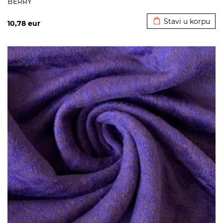
BERRY
Dodato u korpu
Stavi u korpu
10,78
eur