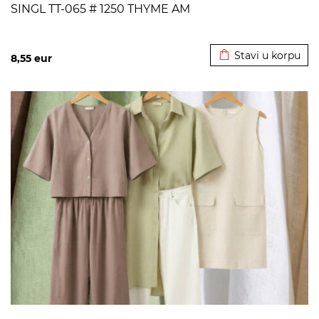
SINGL TT-065 # 1250 THYME AM
Dodato u korpu
Stavi u korpu
8,55
eur
>