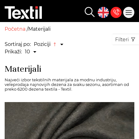
Početna
Materijali
Filteri
Sortiraj po:
Poziciji
Prikaži:
10
Materijali
Najveći izbor tekstilnih materijala za modnu industriju,
veleprodaja najnovijih dezena za svaku sezonu, asortiman od
preko 6200 dezena textila - Textil.