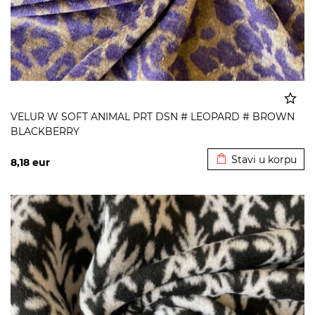
VELUR W SOFT ANIMAL PRT DSN # LEOPARD # BROWN
BLACKBERRY
Dodato u korpu
Stavi u korpu
8,18
eur