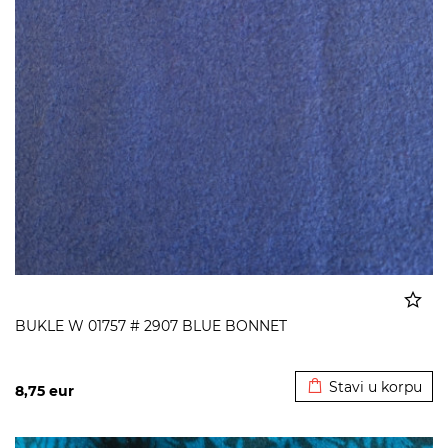
BUKLE W 01757 # 2907 BLUE BONNET
Dodato u korpu
Stavi u korpu
8,75
eur