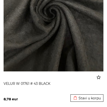
VELUR W 01761 # 43 BLACK
Dodato u korpu
Stavi u korpu
8,78
eur