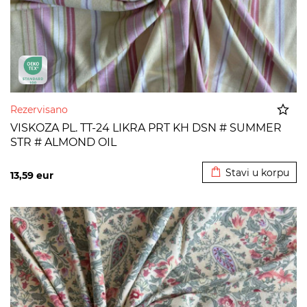
Rezervisano
VISKOZA PL. TT-24 LIKRA PRT KH DSN # SUMMER
STR # ALMOND OIL
Dodato u korpu
Stavi u korpu
13,59
eur