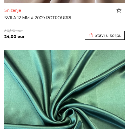
Sniženje
SVILA 12 MM # 2009 POTPOURRI
Dodato u korpu
30,00
eur
Stavi u korpu
24,00
eur