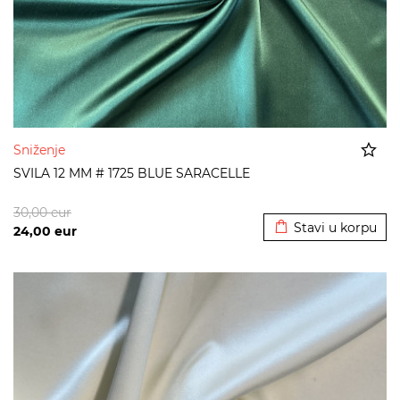
Sniženje
SVILA 12 MM # 1725 BLUE SARACELLE
Dodato u korpu
30,00
eur
Stavi u korpu
24,00
eur