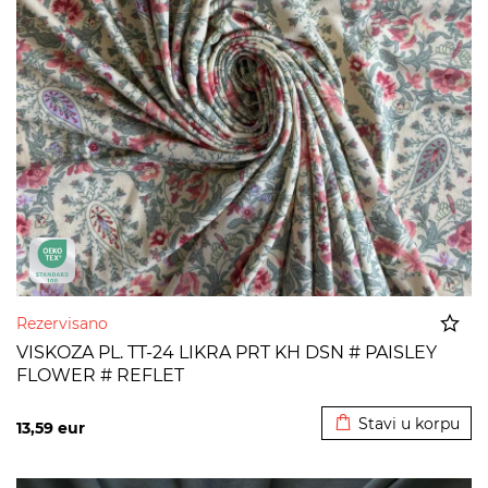
Rezervisano
VISKOZA PL. TT-24 LIKRA PRT KH DSN # PAISLEY
FLOWER # REFLET
Dodato u korpu
Stavi u korpu
13,59
eur