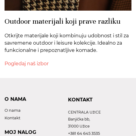
Outdoor materijali koji prave razliku
Otkrijte materijale koji kombinuju udobnost i stil za
savremene outdoor i leisure kolekcije. Idealno za
funkcionalne i prepoznatljive komade.
Pogledaj naš izbor
O NAMA
KONTAKT
O nama
CENTRALA UžICE
Kontakt
Banjička bb,
31000 Užice
MOJ NALOG
+381 64 645 3535