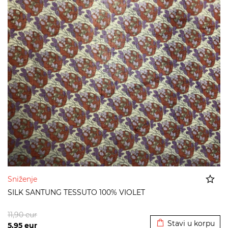
Sniženje
SILK SANTUNG TESSUTO 100% VIOLET
Dodato u korpu
11,90
eur
Stavi u korpu
5,95
eur