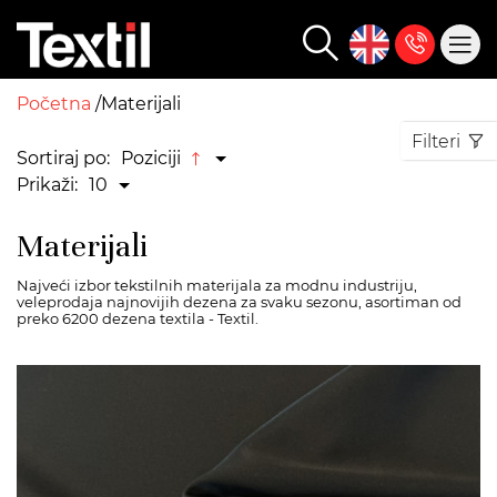
Početna
Materijali
Filteri
Sortiraj po:
Poziciji
Prikaži:
10
Materijali
Najveći izbor tekstilnih materijala za modnu industriju,
veleprodaja najnovijih dezena za svaku sezonu, asortiman od
preko 6200 dezena textila - Textil.