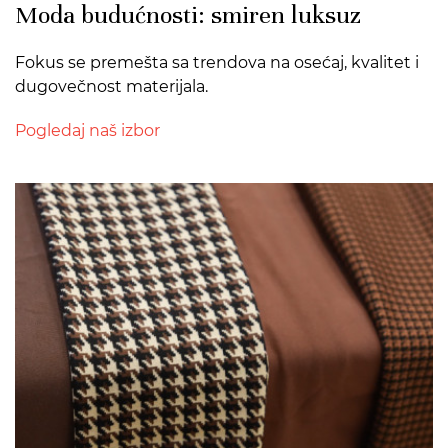
Moda budućnosti: smiren luksuz
Fokus se premešta sa trendova na osećaj, kvalitet i
dugovečnost materijala.
Pogledaj naš izbor
>