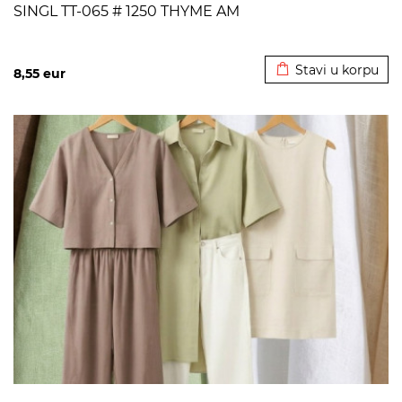
SINGL TT-065 # 1250 THYME AM
Dodato u korpu
Stavi u korpu
8,55
eur
>