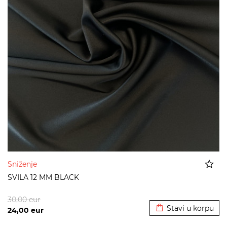
Sniženje
SVILA 12 MM BLACK
Dodato u korpu
30,00
eur
Stavi u korpu
24,00
eur