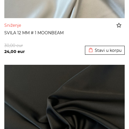
Sniženje
SVILA 12 MM # 1 MOONBEAM
Dodato u korpu
30,00
eur
Stavi u korpu
24,00
eur