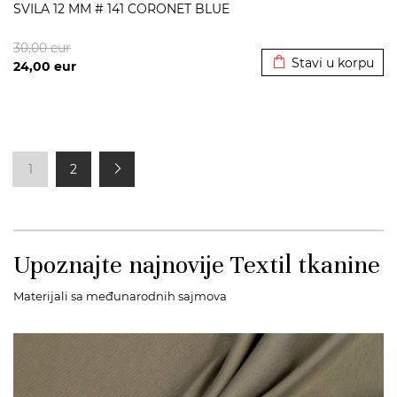
SVILA 12 MM # 141 CORONET BLUE
Dodato u korpu
30,00
eur
Stavi u korpu
24,00
eur
1
2
Upoznajte najnovije Textil tkanine
Materijali sa međunarodnih sajmova