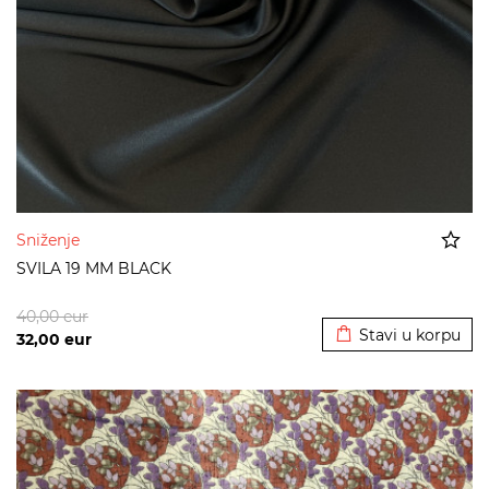
Sniženje
SVILA 19 MM BLACK
Dodato u korpu
40,00
eur
Stavi u korpu
32,00
eur