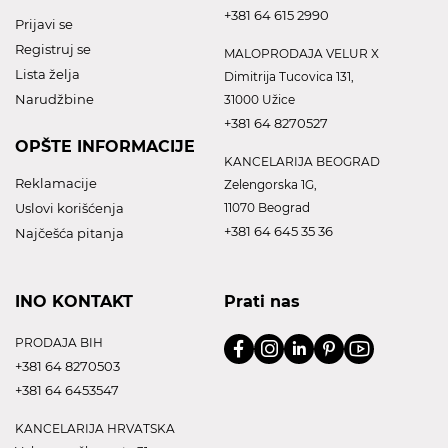
+381 64 615 2990
Prijavi se
Registruj se
MALOPRODAJA VELUR X
Lista želja
Dimitrija Tucovica 131,
Narudžbine
31000 Užice
+381 64 8270527
OPŠTE INFORMACIJE
KANCELARIJA BEOGRAD
Reklamacije
Zelengorska 1G,
Uslovi korišćenja
11070 Beograd
+381 64 645 35 36
Najčešća pitanja
INO KONTAKT
Prati nas
PRODAJA BIH
+381 64 8270503
+381 64 6453547
KANCELARIJA HRVATSKA