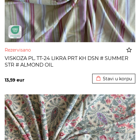
Rezervisano
VISKOZA PL. TT-24 LIKRA PRT KH DSN # SUMMER
STR # ALMOND OIL
Dodato u korpu
Stavi u korpu
13,59
eur