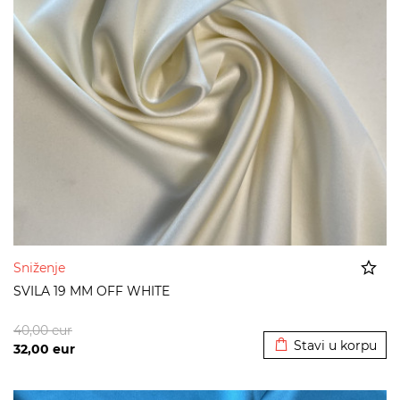
Sniženje
SVILA 19 MM OFF WHITE
Dodato u korpu
40,00
eur
Stavi u korpu
32,00
eur