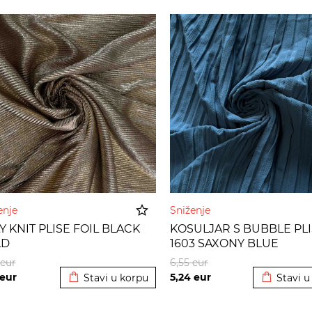
enje
Sniženje
Y KNIT PLISE FOIL BLACK
KOSULJAR S BUBBLE PLI
LD
1603 SAXONY BLUE
Dodato u korpu
Dodato u
eur
6,55
eur
eur
5,24
eur
Stavi u korpu
Stavi u