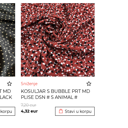
Sniženje
T MD
KOSULJAR S BUBBLE PRT MD
BLACK
PLISE DSN # S ANIMAL #
 korpu
Dodato u korpu
CATCHUP BLACK
7,20
eur
4,32
eur
 korpu
Stavi u korpu