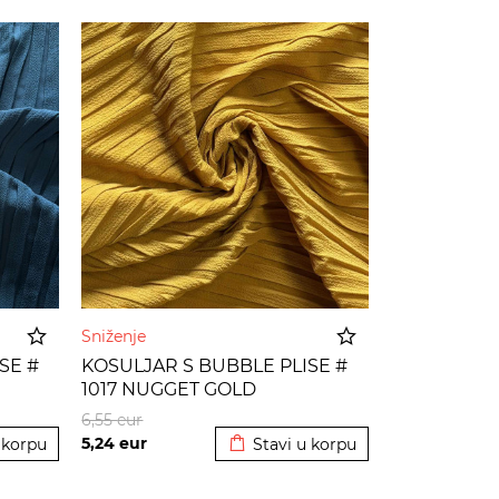
Sniženje
SE #
KOSULJAR S BUBBLE PLISE #
1017 NUGGET GOLD
 korpu
Dodato u korpu
6,55
eur
5,24
eur
 korpu
Stavi u korpu