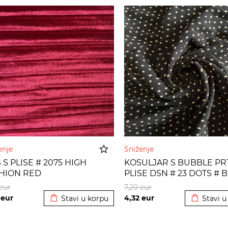
enje
Sniženje
S S PLISE # 2075 HIGH
KOSULJAR S BUBBLE PR
HION RED
PLISE DSN # 23 DOTS # 
Dodato u korpu
Dodato u
ESTUCO BEIGE
eur
7,20
eur
4
eur
4,32
eur
Stavi u korpu
Stavi u