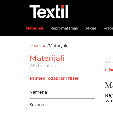
Materijali
Repromaterijali
Akcije
Preo
Početna
Materijali
Materijali
Prime
(59) Rezultata
Plis
Primeni odabrani filter
Ma
Namena
Naj
sva
Sezona