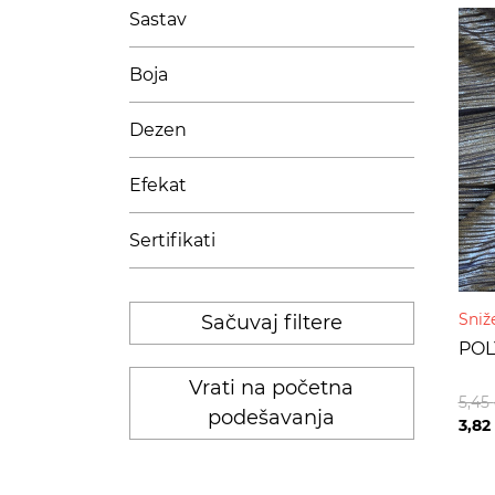
Sastav
Boja
Dezen
Efekat
Sertifikati
Sniž
Sačuvaj filtere
POL
Vrati na početna
5,45
podešavanja
3,82