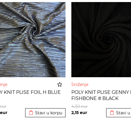
enje
Sniženje
Y KNIT PLISE FOIL H BLUE
POLY KNIT PLISE GENNY
FISHBONE # BLACK
Dodato u korpu
Dodato u
eur
4,30
eur
eur
2,15
eur
Stavi u korpu
Stavi u