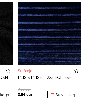
Sniženje
 DSN #
PLIS S PLISE # 225 ECLIPSE
 korpu
Dodato u korpu
7,07
eur
3,54
eur
 korpu
Stavi u korpu