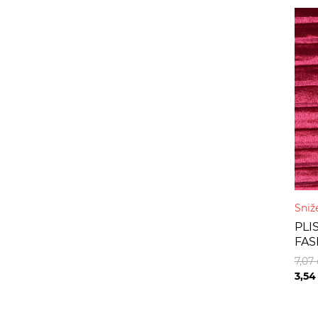
Sniž
PLI
FAS
7,07
3,5