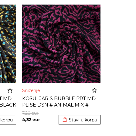
Sniženje
T MD
KOSULJAR S BUBBLE PRT MD
 BLACK
PLISE DSN # ANIMAL MIX #
 korpu
Dodato u korpu
VERRY BERRY BLACK
7,20
eur
4,32
eur
 korpu
Stavi u korpu