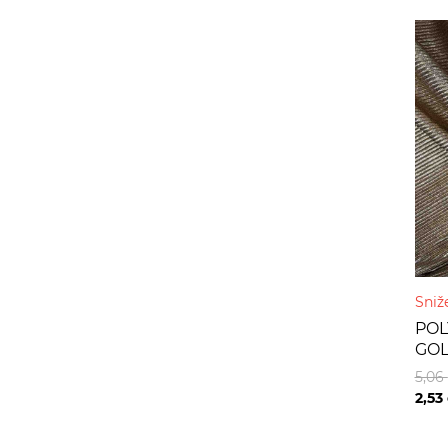
Sniž
POL
GO
5,06
2,53