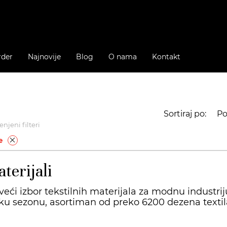
rder
Najnovije
Blog
O nama
Kontakt
Sortiraj po:
Po
njeni filteri
e
terijali
veći izbor tekstilnih materijala za modnu industrij
ku sezonu, asortiman od preko 6200 dezena textila 