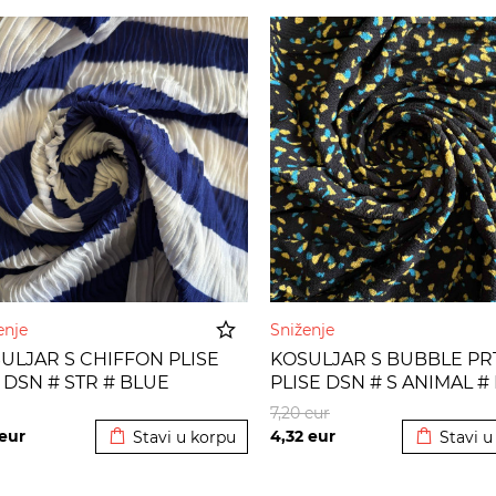
enje
Sniženje
ULJAR S CHIFFON PLISE
KOSULJAR S BUBBLE PR
 DSN # STR # BLUE
PLISE DSN # S ANIMAL #
Dodato u korpu
Dodato u
YELLOW
7,20
eur
eur
4,32
eur
Stavi u korpu
Stavi u