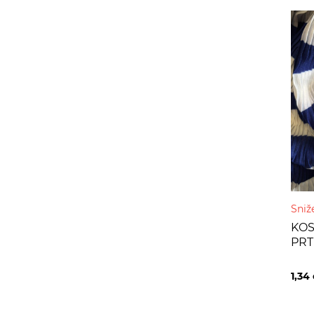
Sniž
KOS
PRT
1,34