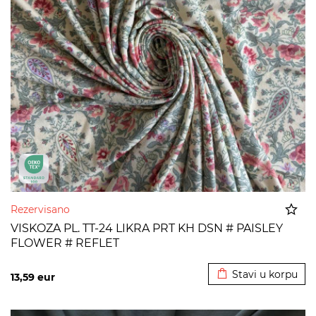
Rezervisano
VISKOZA PL. TT-24 LIKRA PRT KH DSN # PAISLEY
FLOWER # REFLET
Dodato u korpu
Stavi u korpu
13,59
eur