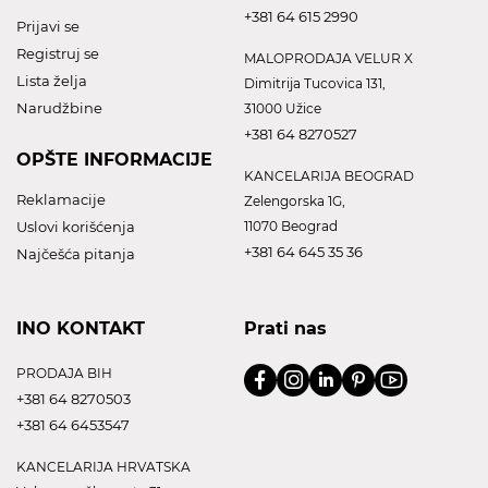
+381 64 615 2990
Prijavi se
Registruj se
MALOPRODAJA VELUR X
Lista želja
Dimitrija Tucovica 131,
Narudžbine
31000 Užice
+381 64 8270527
OPŠTE INFORMACIJE
KANCELARIJA BEOGRAD
Reklamacije
Zelengorska 1G,
Uslovi korišćenja
11070 Beograd
+381 64 645 35 36
Najčešća pitanja
INO KONTAKT
Prati nas
PRODAJA BIH
+381 64 8270503
+381 64 6453547
KANCELARIJA HRVATSKA