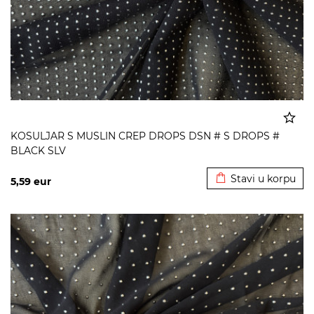
KOSULJAR S MUSLIN CREP DROPS DSN # S DROPS #
BLACK SLV
Dodato u korpu
Stavi u korpu
5,59
eur