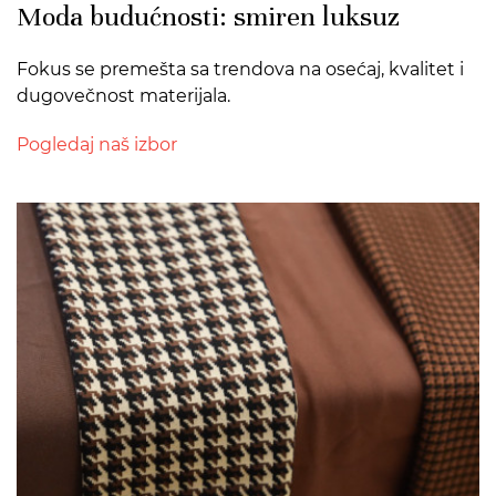
Moda budućnosti: smiren luksuz
Fokus se premešta sa trendova na osećaj, kvalitet i
dugovečnost materijala.
Pogledaj naš izbor
>