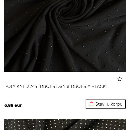
POLY KNIT 32441 DROPS DSN # DROPS # BLACK
Dodato u korpu
Stavi u korpu
6,88
eur