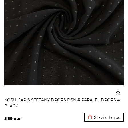
KOSULJAR S STEFANY DROPS DSN # PARALEL DROPS #
BLACK
Dodato u korpu
Stavi u korpu
5,59
eur