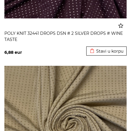
POLY KNIT 32441 DROPS DSN # 2 SILVER DROPS # WINE
TASTE
Dodato u korpu
Stavi u korpu
6,88
eur