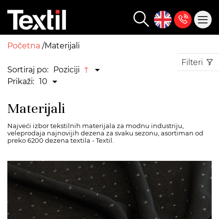
Početna
Materijali
Filteri
Sortiraj po:
Poziciji
Prikaži:
10
Materijali
Najveći izbor tekstilnih materijala za modnu industriju,
veleprodaja najnovijih dezena za svaku sezonu, asortiman od
preko 6200 dezena textila - Textil.