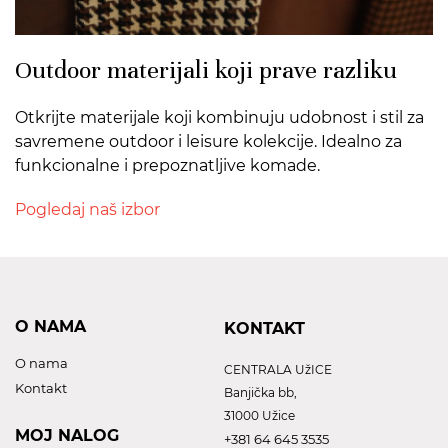
Outdoor materijali koji prave razliku
Otkrijte materijale koji kombinuju udobnost i stil za
savremene outdoor i leisure kolekcije. Idealno za
funkcionalne i prepoznatljive komade.
Pogledaj naš izbor
O NAMA
KONTAKT
O nama
CENTRALA UžICE
Kontakt
Banjička bb,
31000 Užice
MOJ NALOG
+381 64 645 3535