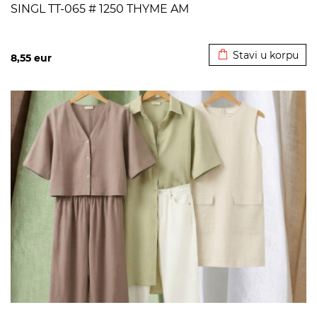
SINGL TT-065 # 1250 THYME AM
Dodato u korpu
Stavi u korpu
8,55
eur
>