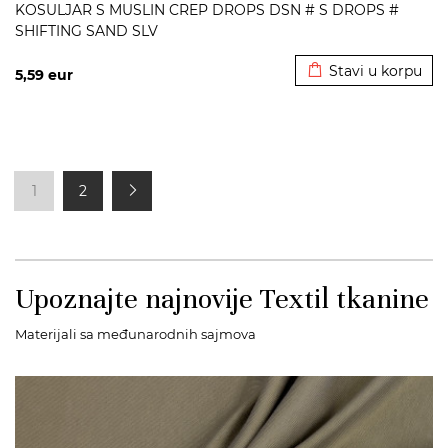
KOSULJAR S MUSLIN CREP DROPS DSN # S DROPS #
SHIFTING SAND SLV
Dodato u korpu
Stavi u korpu
5,59
eur
1
2
Upoznajte najnovije Textil tkanine
Materijali sa međunarodnih sajmova