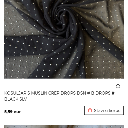
KOSULJAR S MUSLIN CREP DROPS DSN # B DROPS #
BLACK SLV
Dodato u korpu
Stavi u korpu
5,59
eur