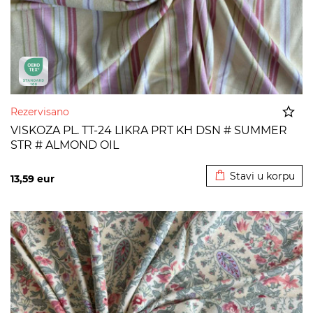
Rezervisano
VISKOZA PL. TT-24 LIKRA PRT KH DSN # SUMMER
STR # ALMOND OIL
Dodato u korpu
Stavi u korpu
13,59
eur