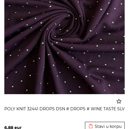
POLY KNIT 32441 DROPS DSN # DROPS # WINE TASTE SLV
Dodato u korpu
Stavi u korpu
6,88
eur