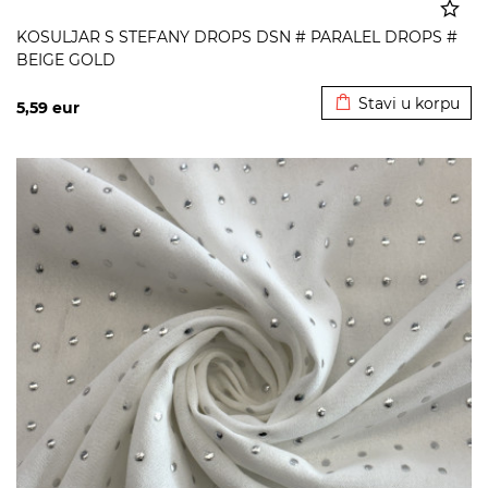
KOSULJAR S STEFANY DROPS DSN # PARALEL DROPS #
BEIGE GOLD
Dodato u korpu
Stavi u korpu
5,59
eur