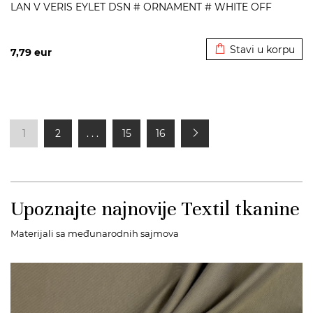
LAN V VERIS EYLET DSN # ORNAMENT # WHITE OFF
Dodato u korpu
Stavi u korpu
7,79
eur
1
2
. . .
15
16
Upoznajte najnovije Textil tkanine
Materijali sa međunarodnih sajmova