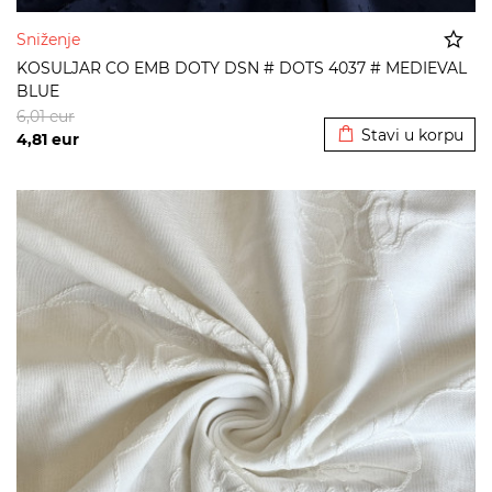
Sniženje
KOSULJAR CO EMB DOTY DSN # DOTS 4037 # MEDIEVAL
BLUE
Dodato u korpu
6,01
eur
Stavi u korpu
4,81
eur