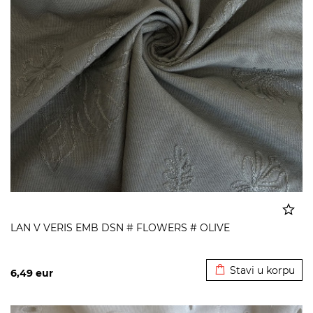
LAN V VERIS EMB DSN # FLOWERS # OLIVE
Dodato u korpu
Stavi u korpu
6,49
eur