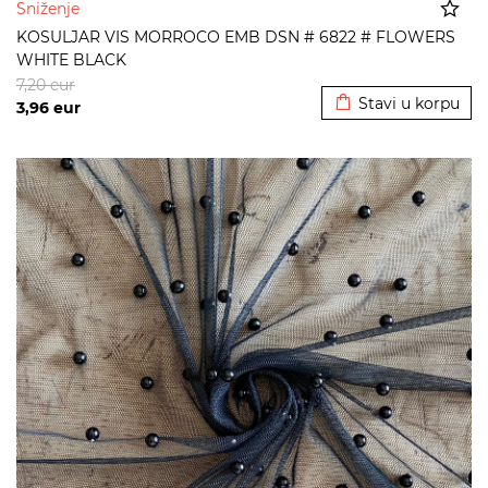
Sniženje
KOSULJAR VIS MORROCO EMB DSN # 6822 # FLOWERS
WHITE BLACK
Dodato u korpu
7,20
eur
Stavi u korpu
3,96
eur