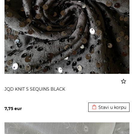
JQD KNIT S SEQUINS BLACK
Dodato u korpu
Stavi u korpu
7,75
eur