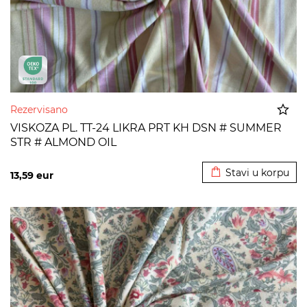
Rezervisano
VISKOZA PL. TT-24 LIKRA PRT KH DSN # SUMMER
STR # ALMOND OIL
Dodato u korpu
Stavi u korpu
13,59
eur