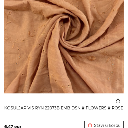
KOSULJAR VIS RYN 22073B EMB DSN # FLOWERS # ROSE
Dodato u korpu
Stavi u korpu
6,47
eur