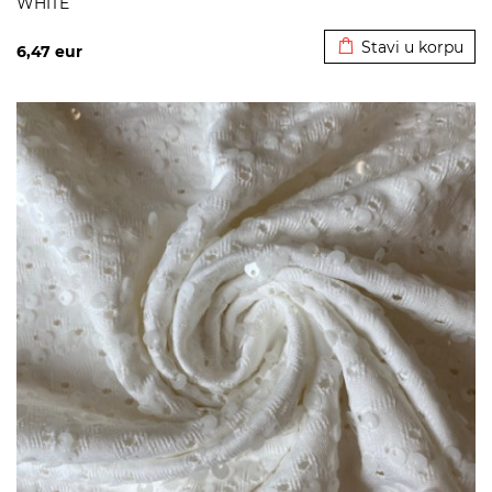
WHITE
Dodato u korpu
Stavi u korpu
6,47
eur