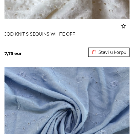
JQD KNIT S SEQUINS WHITE OFF
Dodato u korpu
Stavi u korpu
7,75
eur