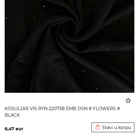
KOSULJAR VIS RYN 22073B EMB DSN # FLOWERS #
BLACK
Dodato u korpu
Stavi u korpu
6,47
eur