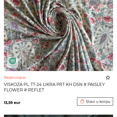
Rezervisano
VISKOZA PL. TT-24 LIKRA PRT KH DSN # PAISLEY
FLOWER # REFLET
Dodato u korpu
Stavi u korpu
13,59
eur