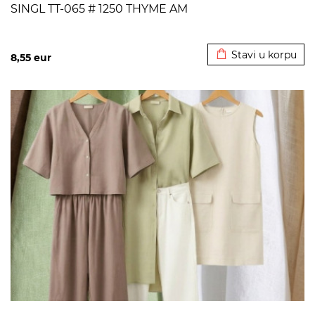
SINGL TT-065 # 1250 THYME AM
Dodato u korpu
Stavi u korpu
8,55
eur
>