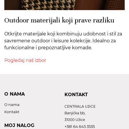
Outdoor materijali koji prave razliku
Otkrijte materijale koji kombinuju udobnost i stil za
savremene outdoor i leisure kolekcije. Idealno za
funkcionalne i prepoznatljive komade.
Pogledaj naš izbor
O NAMA
KONTAKT
O nama
CENTRALA UžICE
Kontakt
Banjička bb,
31000 Užice
MOJ NALOG
+381 64 645 3535