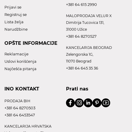
+381 64 615 2990
Prijavi se
Registruj se
MALOPRODAJA VELUR X
Lista želja
Dimitrija Tucovica 131,
Narudžbine
31000 Užice
+381 64 8270527
OPŠTE INFORMACIJE
KANCELARIJA BEOGRAD
Reklamacije
Zelengorska 1G,
Uslovi korišćenja
11070 Beograd
+381 64 645 35 36
Najčešća pitanja
INO KONTAKT
Prati nas
PRODAJA BIH
+381 64 8270503
+381 64 6453547
KANCELARIJA HRVATSKA