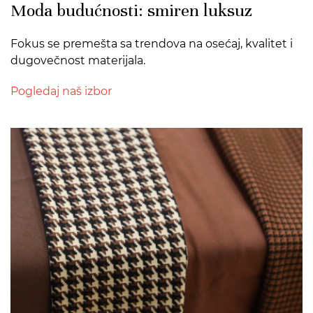
Moda budućnosti: smiren luksuz
Fokus se premešta sa trendova na osećaj, kvalitet i
dugovečnost materijala.
Pogledaj naš izbor
>