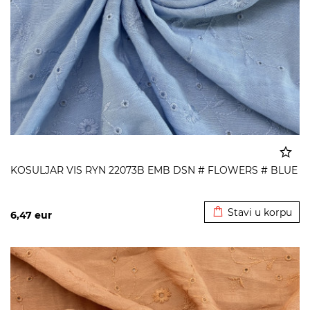
KOSULJAR VIS RYN 22073B EMB DSN # FLOWERS # BLUE
Dodato u korpu
Stavi u korpu
6,47
eur