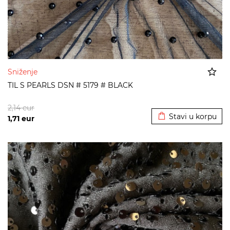
Sniženje
TIL S PEARLS DSN # 5179 # BLACK
Dodato u korpu
2,14
eur
Stavi u korpu
1,71
eur