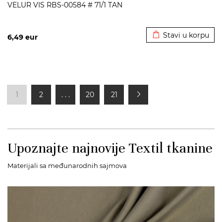
VELUR VIS RBS-00584 # 71/1 TAN
Dodato u korpu
Stavi u korpu
6,49
eur
1
2
. . .
20
21
Upoznajte najnovije Textil tkanine
Materijali sa međunarodnih sajmova