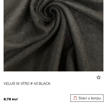
VELUR W 01761 # 43 BLACK
Dodato u korpu
Stavi u korpu
8,78
eur