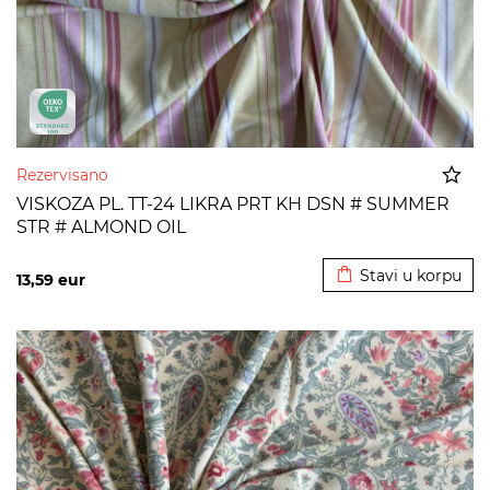
Rezervisano
VISKOZA PL. TT-24 LIKRA PRT KH DSN # SUMMER
STR # ALMOND OIL
Dodato u korpu
Stavi u korpu
13,59
eur