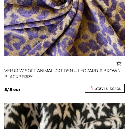
VELUR W SOFT ANIMAL PRT DSN # LEOPARD # BROWN
BLACKBERRY
Dodato u korpu
Stavi u korpu
8,18
eur