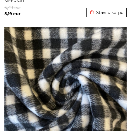
MEERKAT
Dodato u korpu
6,49
eur
Stavi u korpu
5,19
eur