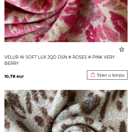
VELUR W SOFT LUX JQD DSN # ROSES # PINK VERY
BERRY
Dodato u korpu
Stavi u korpu
10,78
eur