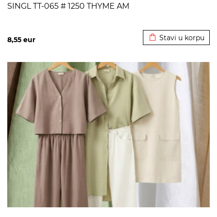
SINGL TT-065 # 1250 THYME AM
Dodato u korpu
Stavi u korpu
8,55
eur
>