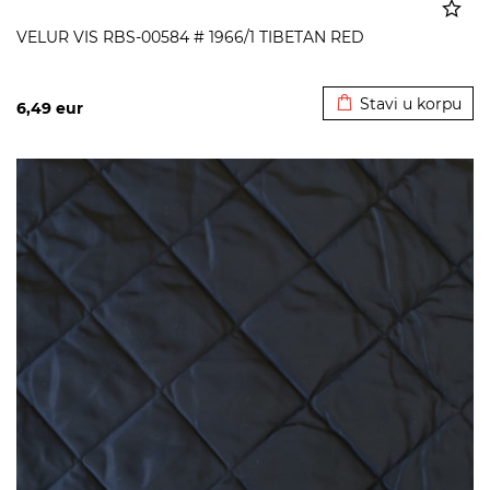
VELUR VIS RBS-00584 # 1966/1 TIBETAN RED
Dodato u korpu
Stavi u korpu
6,49
eur