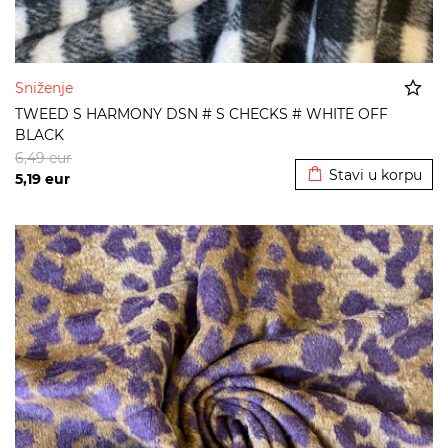
Sniženje
TWEED S HARMONY DSN # S CHECKS # WHITE OFF
BLACK
Dodato u korpu
6,49
eur
Stavi u korpu
5,19
eur