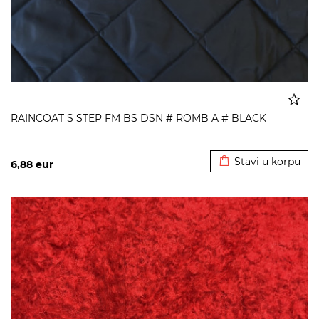
RAINCOAT S STEP FM BS DSN # ROMB A # BLACK
Dodato u korpu
Stavi u korpu
6,88
eur