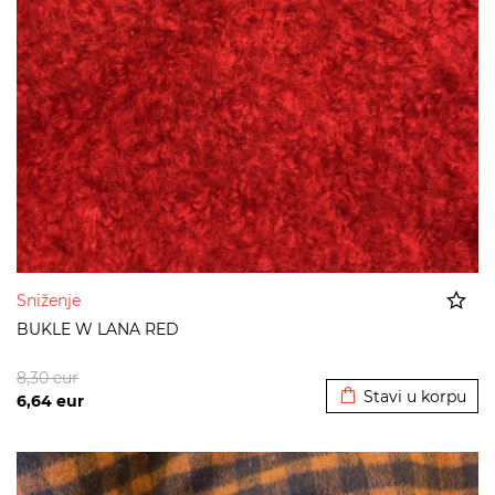
Sniženje
BUKLE W LANA RED
Dodato u korpu
8,30
eur
Stavi u korpu
6,64
eur