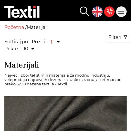
Početna
Materijali
Filteri
Sortiraj po:
Poziciji
Prikaži:
10
Materijali
Najveći izbor tekstilnih materijala za modnu industriju,
veleprodaja najnovijih dezena za svaku sezonu, asortiman od
preko 6200 dezena textila - Textil.