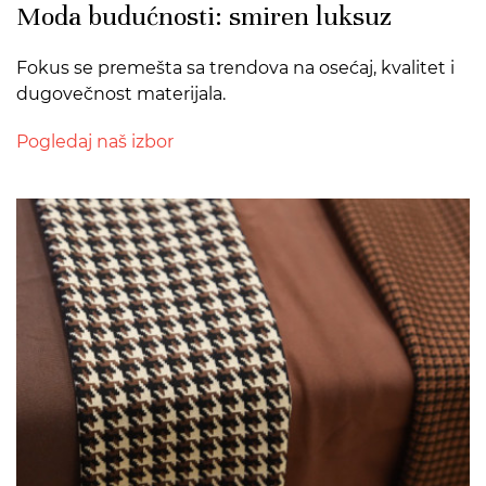
Moda budućnosti: smiren luksuz
Fokus se premešta sa trendova na osećaj, kvalitet i
dugovečnost materijala.
Pogledaj naš izbor
>