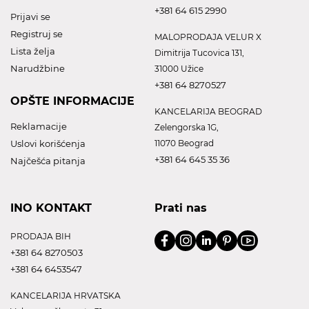
+381 64 615 2990
Prijavi se
Registruj se
MALOPRODAJA VELUR X
Lista želja
Dimitrija Tucovica 131,
Narudžbine
31000 Užice
+381 64 8270527
OPŠTE INFORMACIJE
KANCELARIJA BEOGRAD
Reklamacije
Zelengorska 1G,
Uslovi korišćenja
11070 Beograd
+381 64 645 35 36
Najčešća pitanja
INO KONTAKT
Prati nas
PRODAJA BIH
+381 64 8270503
+381 64 6453547
KANCELARIJA HRVATSKA