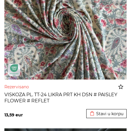
Rezervisano
VISKOZA PL. TT-24 LIKRA PRT KH DSN # PAISLEY
FLOWER # REFLET
Dodato u korpu
Stavi u korpu
13,59
eur