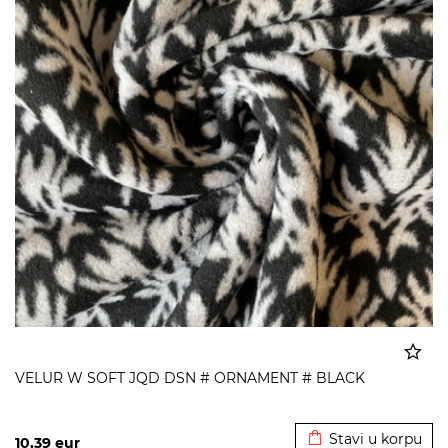
VELUR W SOFT JQD DSN # ORNAMENT # BLACK
Dodato u korpu
Stavi u korpu
10,39
eur