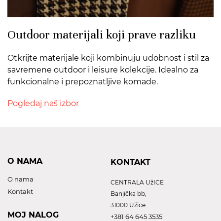
Outdoor materijali koji prave razliku
Otkrijte materijale koji kombinuju udobnost i stil za
savremene outdoor i leisure kolekcije. Idealno za
funkcionalne i prepoznatljive komade.
Pogledaj naš izbor
O NAMA
KONTAKT
O nama
CENTRALA UžICE
Kontakt
Banjička bb,
31000 Užice
MOJ NALOG
+381 64 645 3535