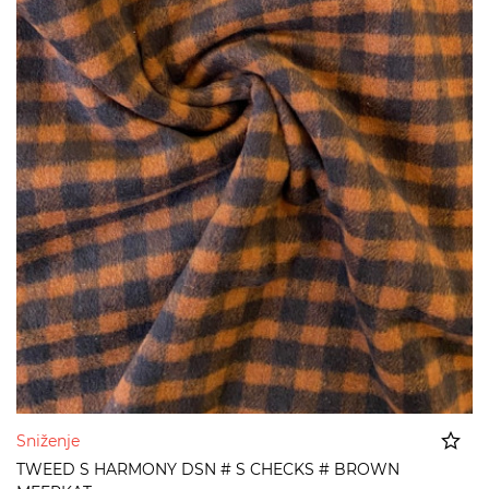
Sniženje
TWEED S HARMONY DSN # S CHECKS # BROWN