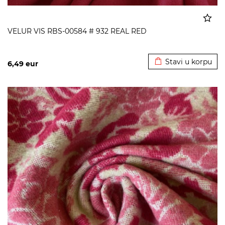
VELUR VIS RBS-00584 # 932 REAL RED
Dodato u korpu
Stavi u korpu
6,49
eur