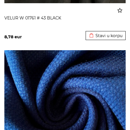
VELUR W 01761 # 43 BLACK
Dodato u korpu
Stavi u korpu
8,78
eur