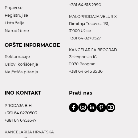
+381 64 615 2990
Prijavi se
Registruj se
MALOPRODAJA VELUR X
Lista želja
Dimitrija Tucovica 131,
Narudžbine
31000 Užice
+381 64 8270527
OPŠTE INFORMACIJE
KANCELARIJA BEOGRAD
Reklamacije
Zelengorska 1G,
Uslovi korišćenja
11070 Beograd
+381 64 645 35 36
Najčešća pitanja
INO KONTAKT
Prati nas
PRODAJA BIH
+381 64 8270503
+381 64 6453547
KANCELARIJA HRVATSKA