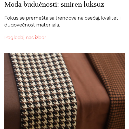
Moda budućnosti: smiren luksuz
Fokus se premešta sa trendova na osećaj, kvalitet i
dugovečnost materijala.
Pogledaj naš izbor
>