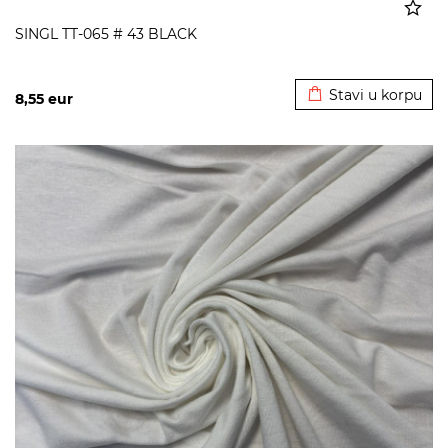
SINGL TT-065 # 43 BLACK
Dodato u korpu
Stavi u korpu
8,55
eur