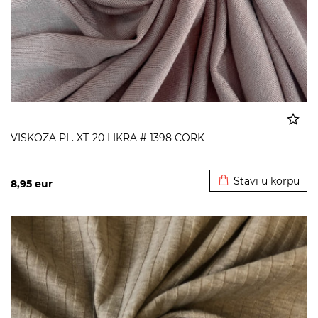
VISKOZA PL. XT-20 LIKRA # 1398 CORK
Dodato u korpu
Stavi u korpu
8,95
eur