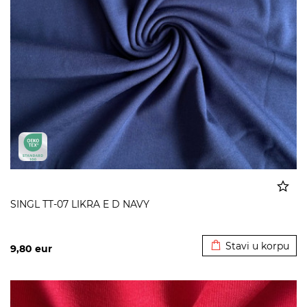
SINGL TT-07 LIKRA E D NAVY
Dodato u korpu
Stavi u korpu
9,80
eur