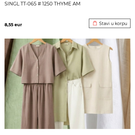
SINGL TT-065 # 1250 THYME AM
Dodato u korpu
Stavi u korpu
8,55
eur
>