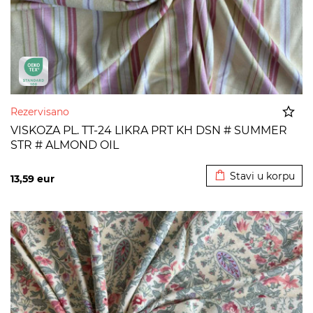
Rezervisano
VISKOZA PL. TT-24 LIKRA PRT KH DSN # SUMMER
STR # ALMOND OIL
Dodato u korpu
Stavi u korpu
13,59
eur