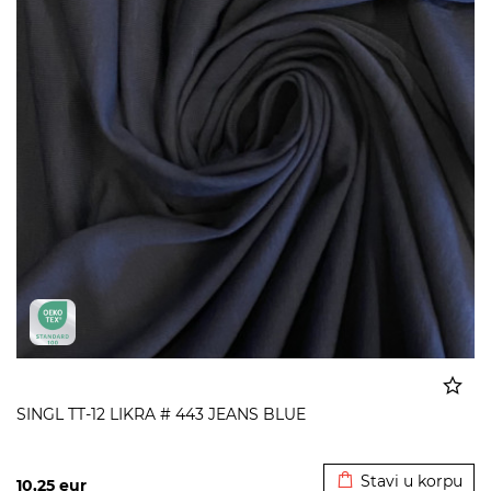
SINGL TT-12 LIKRA # 443 JEANS BLUE
Dodato u korpu
Stavi u korpu
10,25
eur