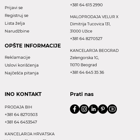
+381 64 615 2990
Prijavi se
Registruj se
MALOPRODAJA VELUR X
Lista želja
Dimitrija Tucovica 131,
Narudžbine
31000 Užice
+381 64 8270527
OPŠTE INFORMACIJE
KANCELARIJA BEOGRAD
Reklamacije
Zelengorska 1G,
Uslovi korišćenja
11070 Beograd
+381 64 645 35 36
Najčešća pitanja
INO KONTAKT
Prati nas
PRODAJA BIH
+381 64 8270503
+381 64 6453547
KANCELARIJA HRVATSKA