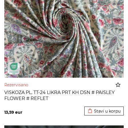
Rezervisano
VISKOZA PL. TT-24 LIKRA PRT KH DSN # PAISLEY
FLOWER # REFLET
Dodato u korpu
Stavi u korpu
13,59
eur