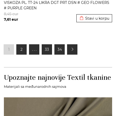
VISKOZA PL. TT-24 LIKRA DGT PRT DSN # GEO FLOWERS
# PURPLE GREEN
Dodato u korpu
8,45
eur
Stavi u korpu
7,61
eur
1
2
. . .
33
34
Upoznajte najnovije Textil tkanine
Materijali sa međunarodnih sajmova