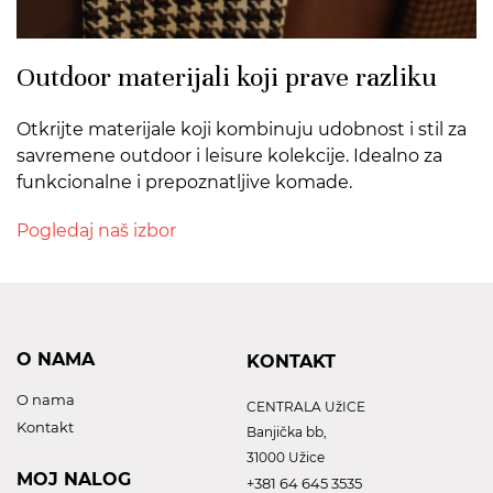
Outdoor materijali koji prave razliku
Otkrijte materijale koji kombinuju udobnost i stil za
savremene outdoor i leisure kolekcije. Idealno za
funkcionalne i prepoznatljive komade.
Pogledaj naš izbor
O NAMA
KONTAKT
O nama
CENTRALA UžICE
Kontakt
Banjička bb,
31000 Užice
MOJ NALOG
+381 64 645 3535