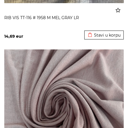
RIB VIS TT-116 # 1958 M MEL GRAY LR
Dodato u korpu
Stavi u korpu
14,69
eur