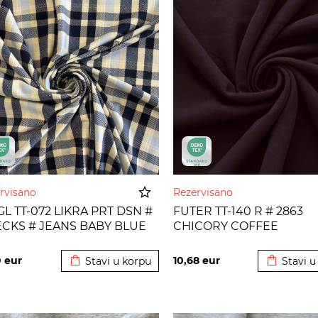
rvisano
Rezervisano
GL TT-072 LIKRA PRT DSN #
FUTER TT-140 R # 2863
CKS # JEANS BABY BLUE
CHICORY COFFEE
Dodato u korpu
Dodato u
0
eur
10,68
eur
Stavi u korpu
Stavi u