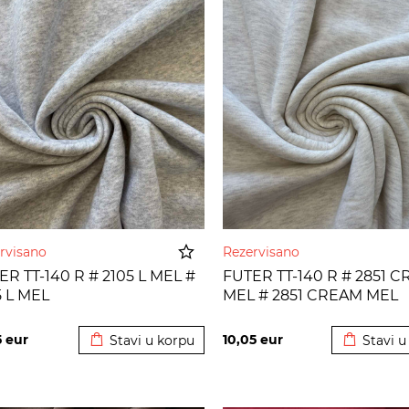
rvisano
Rezervisano
ER TT-140 R # 2105 L MEL #
FUTER TT-140 R # 2851 
5 L MEL
MEL # 2851 CREAM MEL
Dodato u korpu
Dodato u
5
eur
10,05
eur
Stavi u korpu
Stavi u