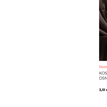
Reze
KOS
DSN
3,51