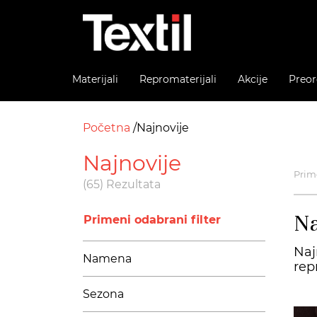
Materijali
Repromaterijali
Akcije
Preor
Početna
Najnovije
Najnovije
Prime
(65) Rezultata
Na
Primeni odabrani filter
Naj
Namena
rep
Sezona