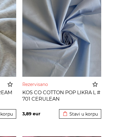
Rezervisano
CREAM
KOS CO COTTON POP LIKRA L #
701 CERULEAN
 korpu
Dodato u korpu
3,89
eur
 korpu
Stavi u korpu