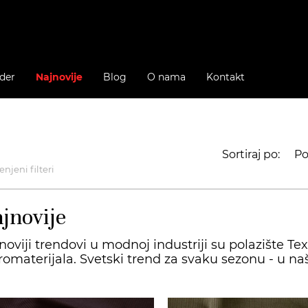
der
Najnovije
Blog
O nama
Kontakt
Sortiraj po:
Po
njeni filteri
jnovije
noviji trendovi u modnoj industriji su polazište Tex
romaterijala. Svetski trend za svaku sezonu - u naš