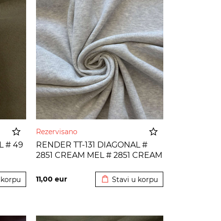
Rezervisano
L # 49
RENDER TT-131 DIAGONAL #
2851 CREAM MEL # 2851 CREAM
 korpu
Dodato u korpu
MEL
11,00
eur
 korpu
Stavi u korpu