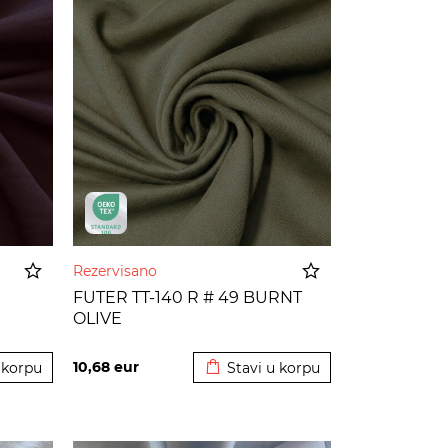
Rezervisano
FUTER TT-140 R # 49 BURNT
OLIVE
 korpu
Dodato u korpu
10,68
eur
 korpu
Stavi u korpu