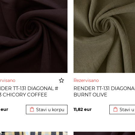
rvisano
Rezervisano
DER TT-131 DIAGONAL #
RENDER TT-131 DIAGONA
3 CHICORY COFFEE
BURNT OLIVE
Dodato u korpu
Dodato u
2
eur
11,82
eur
Stavi u korpu
Stavi u