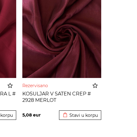
Rezervisano
RA L #
KOSULJAR V SATEN CREP #
2928 MERLOT
 korpu
Dodato u korpu
5,08
eur
 korpu
Stavi u korpu