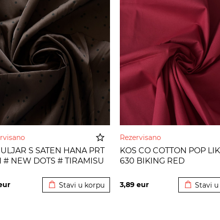
rvisano
Rezervisano
ULJAR S SATEN HANA PRT
KOS CO COTTON POP LIK
 # NEW DOTS # TIRAMISU
630 BIKING RED
Dodato u korpu
Dodato u
eur
3,89
eur
Stavi u korpu
Stavi u