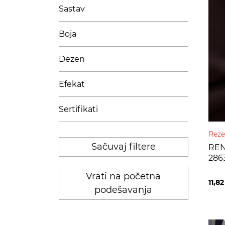
Sastav
Boja
Dezen
Efekat
Sertifikati
Reze
Sačuvaj filtere
REN
286
Vrati na početna
11,8
podešavanja