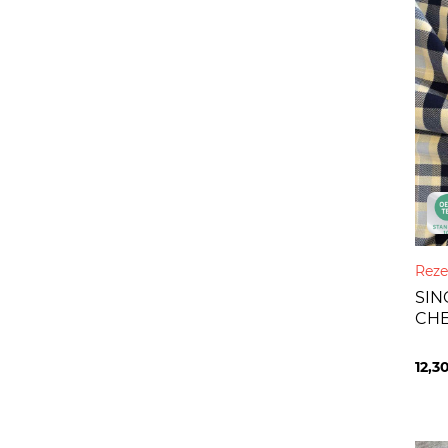
Reze
SIN
CHE
12,3