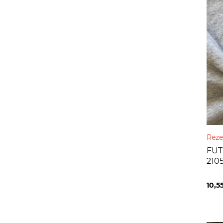
Reze
FUT
210
10,5