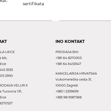
ikat:
sertifikata
AKT
INO KONTAKT
LA UžICE
PRODAJA BIH
a bb,
+381 64 8270503
žice
+381 64 6453547
645 3535
KANCELARIJA HRVATSKA
615 2990
Vukomerečka cesta 31,
ODAJA VELUR X
10000 Zagreb
a Tucovica 131,
+385 1 2339699
žice
+385 98 9587368
 8270527