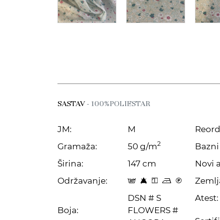
SASTAV
- 100%POLIESTAR
JM:
M
Reord
2
Gramaža:
50 g/m
Bazni 
Širina:
147 cm
Novi a
Održavanje:
Zemlj
s 8 y o C
DSN # S
Atest:
Boja:
FLOWERS #