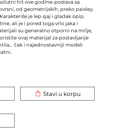
olutni hit ove godine-postava sa
vrsni, od geometrijskih, preko paisley,
arakteriše je lep sjaj i gladak opip.
ne, ali je i pored toga vrlo jaka i
materijali su generalno otporni na mrlje,
koristite ovaj materijal za postavljanje
tila... čak i najednostavniji modeli
katni.
DODATO U KORPU
Stavi u korpu