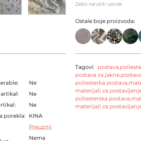
Zašto naručiti uzorak
Ostale boje proizvoda:
Tagovi:
postava,
poliest
postava za jakne,
postava
erable:
Ne
poliesterka postava,
mate
materijali za postavljenje
artikal:
Ne
poliesterska postava,
mat
rtikal:
Ne
materijali za postavljanj
a porekla:
KINA
Preuzmi
Nema