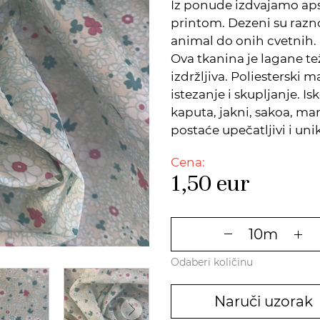
Iz ponude izdvajamo aps
printom. Dezeni su razno
animal do onih cvetnih. K
Ova tkanina je lagane teži
izdržljiva. Poliesterski 
istezanje i skupljanje. Is
kaputa, jakni, sakoa, man
postaće upečatljivi i uni
Cena:
1,50
eur
Odaberi količinu
Naruči uzorak