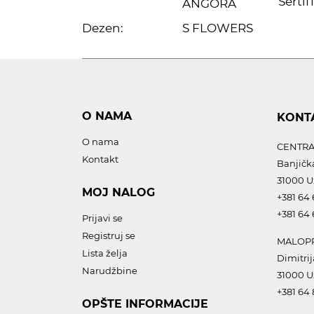
Sertif
ANGORA
Dezen:
S FLOWERS
O NAMA
KONT
O nama
CENTRA
Kontakt
Banjičk
31000 U
MOJ NALOG
+381 64 
+381 64 
Prijavi se
Registruj se
MALOPR
Lista želja
Dimitrij
Narudžbine
31000 U
+381 64
OPŠTE INFORMACIJE