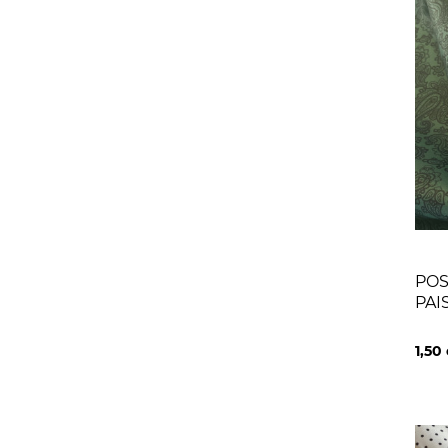
POS
PAI
1,50