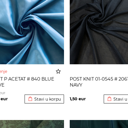
enje
T P ACETAT # 840 BLUE
POST KNIT 01-0545 # 206
VE
NAVY
Dodato u korpu
Dodato u
eur
5
eur
1,50
eur
Stavi u korpu
Stavi u