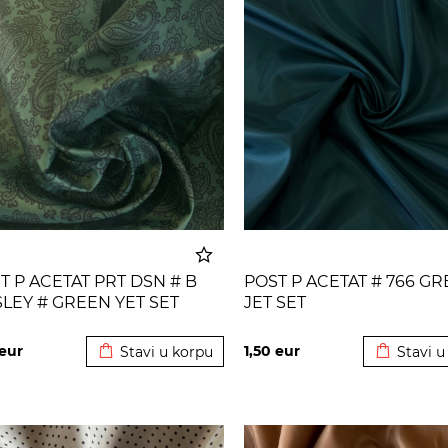
T P ACETAT PRT DSN # B
POST P ACETAT # 766 G
SLEY # GREEN YET SET
JET SET
Dodato u korpu
Dodato u
eur
1,50
eur
Stavi u korpu
Stavi u