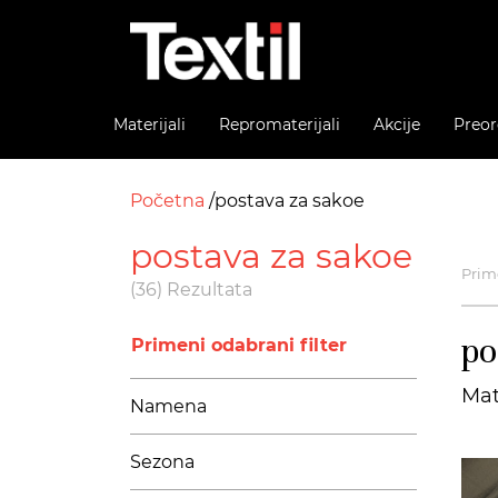
Materijali
Repromaterijali
Akcije
Preor
Početna
postava za sakoe
postava za sakoe
Prime
(36) Rezultata
po
Primeni odabrani filter
Mat
Namena
Sezona