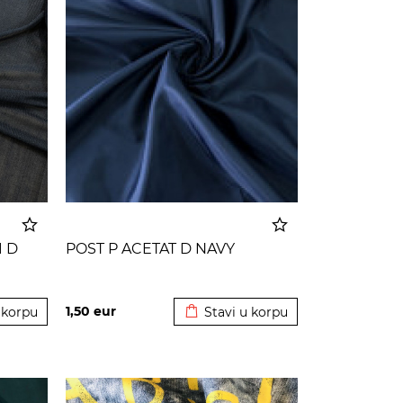
1 D
POST P ACETAT D NAVY
 korpu
Dodato u korpu
1,50
eur
 korpu
Stavi u korpu