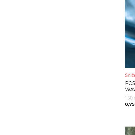
Sniž
POS
WA
1,50
0,7