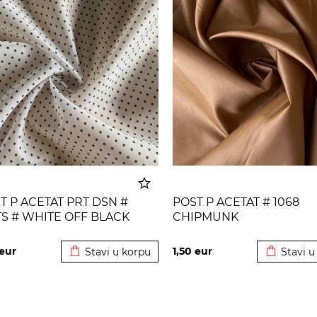
T P ACETAT PRT DSN #
POST P ACETAT # 1068
S # WHITE OFF BLACK
CHIPMUNK
Dodato u korpu
Dodato u
eur
1,50
eur
Stavi u korpu
Stavi u