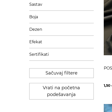
Sastav
Boja
Dezen
Efekat
Sertifikati
POS
Sačuvaj filtere
1,50
Vrati na početna
podešavanja