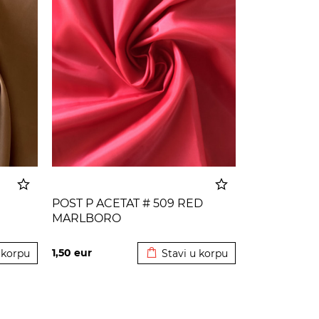
POST P ACETAT # 509 RED
MARLBORO
 korpu
Dodato u korpu
1,50
eur
 korpu
Stavi u korpu