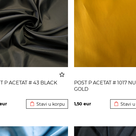
T P ACETAT # 43 BLACK
POST P ACETAT # 1017 N
GOLD
Dodato u korpu
Dodato u
eur
1,50
eur
Stavi u korpu
Stavi u