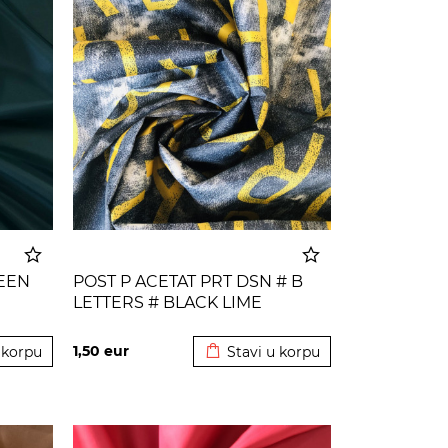
REEN
POST P ACETAT PRT DSN # B
LETTERS # BLACK LIME
 korpu
Dodato u korpu
1,50
eur
 korpu
Stavi u korpu