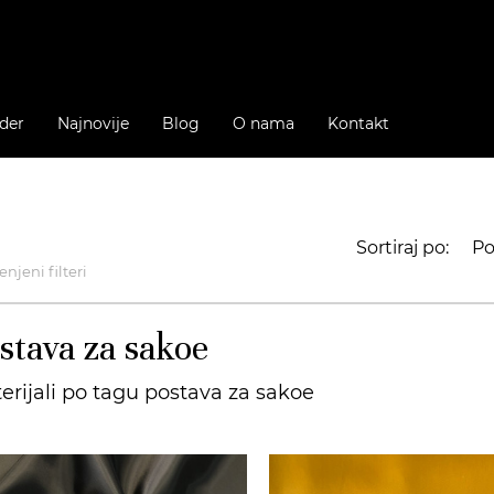
der
Najnovije
Blog
O nama
Kontakt
Sortiraj po:
Po
njeni filteri
stava za sakoe
erijali po tagu postava za sakoe