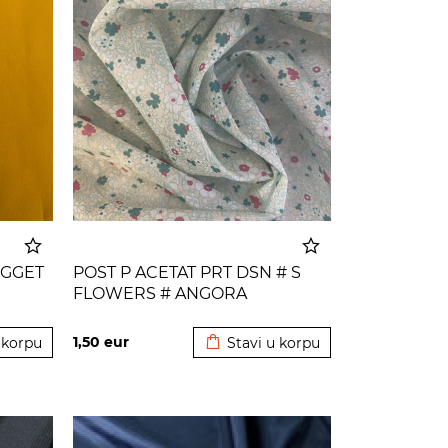
UGGET
POST P ACETAT PRT DSN # S
FLOWERS # ANGORA
 korpu
Dodato u korpu
1,50
eur
 korpu
Stavi u korpu