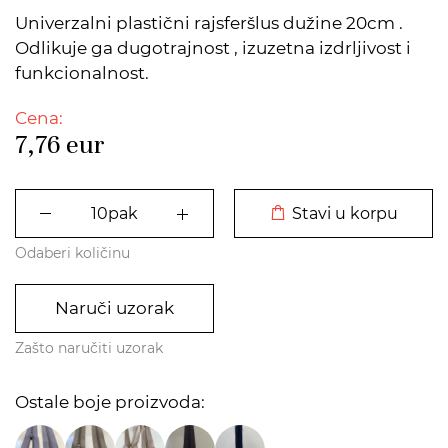
Univerzalni plastični rajsferšlus dužine 20cm .
Odlikuje ga dugotrajnost , izuzetna izdrljivost i
funkcionalnost.
Cena:
7,76
eur
DODATO U KORPU
Stavi u korpu
Odaberi količinu
Naruči uzorak
Zašto naručiti uzorak
Ostale boje proizvoda: