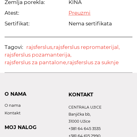
Zemlja porekla:
KINA
Atest:
Preuzmi
Sertifikat:
Nema sertifikata
Tagovi:
rajsferslus,
rajsferslus repromaterijal,
rajsferslus pozamanterija,
rajsferslus za pantalone,
rajsferslus za suknje
O NAMA
KONTAKT
O nama
CENTRALA UžICE
Kontakt
Banjička bb,
31000 Užice
MOJ NALOG
+381 64 645 3535
+381 64 615 2990