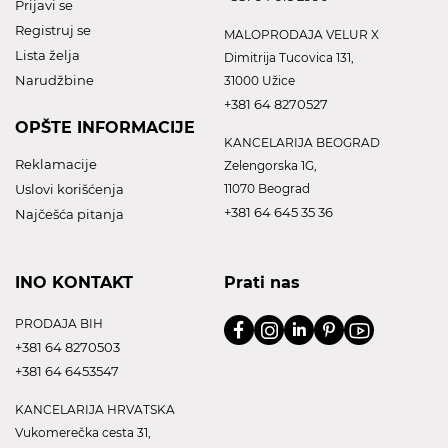
Prijavi se
Registruj se
MALOPRODAJA VELUR X
Lista želja
Dimitrija Tucovica 131,
Narudžbine
31000 Užice
+381 64 8270527
OPŠTE INFORMACIJE
KANCELARIJA BEOGRAD
Reklamacije
Zelengorska 1G,
Uslovi korišćenja
11070 Beograd
+381 64 645 35 36
Najčešća pitanja
INO KONTAKT
Prati nas
PRODAJA BIH
+381 64 8270503
+381 64 6453547
KANCELARIJA HRVATSKA
Vukomerečka cesta 31,