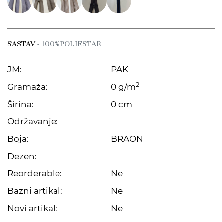
SASTAV
- 100%POLIESTAR
JM:
PAK
2
Gramaža:
0 g/m
Širina:
0 cm
Održavanje:
Boja:
BRAON
Dezen:
Reorderable:
Ne
Bazni artikal:
Ne
Novi artikal:
Ne