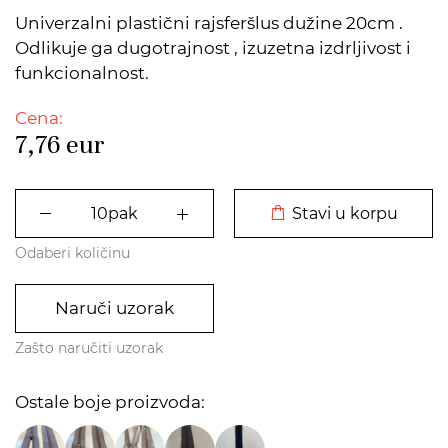
Univerzalni plastični rajsferšlus dužine 20cm .
Odlikuje ga dugotrajnost , izuzetna izdrljivost i
funkcionalnost.
Cena:
7,76
eur
DODATO U KORPU
Stavi u korpu
Odaberi količinu
Naruči uzorak
Zašto naručiti uzorak
Ostale boje proizvoda: