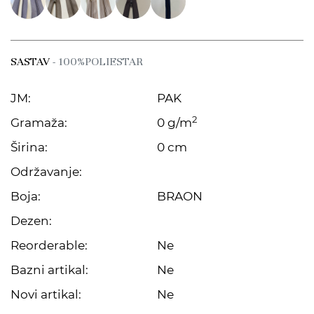
SASTAV
- 100%POLIESTAR
JM:
PAK
2
Gramaža:
0 g/m
Širina:
0 cm
Održavanje:
Boja:
BRAON
Dezen:
Reorderable:
Ne
Bazni artikal:
Ne
Novi artikal:
Ne