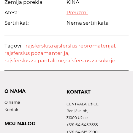
Zemlja porekla:
KINA
Atest:
Preuzmi
Sertifikat:
Nema sertifikata
Tagovi:
rajsferslus,
rajsferslus repromaterijal,
rajsferslus pozamanterija,
rajsferslus za pantalone,
rajsferslus za suknje
O NAMA
KONTAKT
O nama
CENTRALA UžICE
Kontakt
Banjička bb,
31000 Užice
MOJ NALOG
+381 64 645 3535
+381 64 615 2990