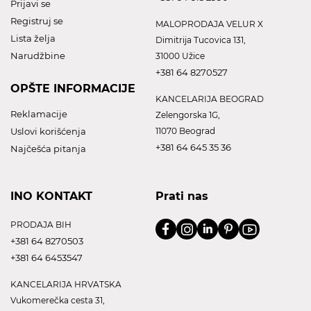
Prijavi se
Registruj se
MALOPRODAJA VELUR X
Lista želja
Dimitrija Tucovica 131,
Narudžbine
31000 Užice
+381 64 8270527
OPŠTE INFORMACIJE
KANCELARIJA BEOGRAD
Reklamacije
Zelengorska 1G,
Uslovi korišćenja
11070 Beograd
+381 64 645 35 36
Najčešća pitanja
INO KONTAKT
Prati nas
PRODAJA BIH
+381 64 8270503
+381 64 6453547
KANCELARIJA HRVATSKA
Vukomerečka cesta 31,