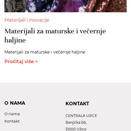
Materijali i inovacije
Materijali za maturske i večernje
haljine
Materijali za maturske i večernje haljine
Pročitaj više >
O NAMA
KONTAKT
O nama
CENTRALA UžICE
Kontakt
Banjička bb,
31000 Užice