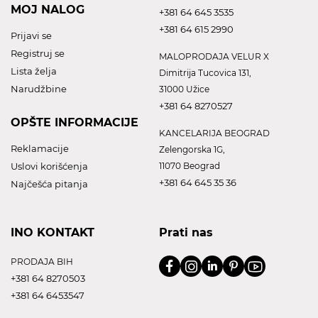
MOJ NALOG
+381 64 645 3535
+381 64 615 2990
Prijavi se
Registruj se
MALOPRODAJA VELUR X
Lista želja
Dimitrija Tucovica 131,
Narudžbine
31000 Užice
+381 64 8270527
OPŠTE INFORMACIJE
KANCELARIJA BEOGRAD
Reklamacije
Zelengorska 1G,
Uslovi korišćenja
11070 Beograd
+381 64 645 35 36
Najčešća pitanja
INO KONTAKT
Prati nas
PRODAJA BIH
+381 64 8270503
+381 64 6453547