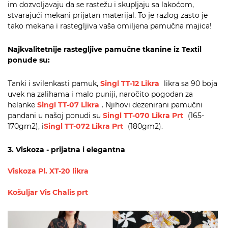
im dozvoljavaju da se rastežu i skupljaju sa lakoćom,
stvarajući mekani prijatan materijal. To je razlog zasto je
tako mekana i rastegljiva vaša omiljena pamučna majica!
Najkvalitetnije rastegljive pamučne tkanine iz Textil
ponude su:
Tanki i svilenkasti pamuk,
Singl TT-12 Likra
likra sa 90 boja
uvek na zalihama i malo puniji, naročito pogodan za
helanke
Singl TT-07 Likra
. Njihovi dezenirani pamučni
pandani u našoj ponudi su
Singl TT-070 Likra Prt
(165-
170gm2), i
Singl TT-072 Likra Prt
(180gm2).
3. Viskoza - prijatna i elegantna
Viskoza Pl. XT-20 likra
Košuljar Vis Chalis prt