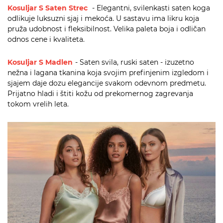
Kosuljar S Saten Strec
- Elegantni, svilenkasti saten koga
odlikuje luksuzni sjaj i mekoća. U sastavu ima likru koja
pruža udobnost i fleksibilnost. Velika paleta boja i odličan
odnos cene i kvaliteta.
Kosuljar S Madlen
- Saten svila, ruski saten - izuzetno
nežna i lagana tkanina koja svojim prefinjenim izgledom i
sjajem daje dozu elegancije svakom odevnom predmetu.
Prijatno hladi i štiti kožu od prekomernog zagrevanja
tokom vrelih leta.