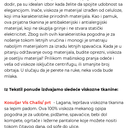
dodir, pa su idealan izbor kada želite da spojite udobnost sa
elegancijom. Inače, viskoza je materijal izrađen od celuloze,
koji ima karakteristike prirodnih materijala. Kao i pamuk,
ova prijatna tkanina je antibakterijski i antialergijski
materijal, koji ne skuplja grinje i ne stvara statički
elektricitet. Zbog svih ovih karakteristika pogodna je za
nošenje tokom letnjih vrućina i monogi je smatraju
naboljim materijalom za izradu letnjih spavaćica. Kada je u
pitanju održavanje ovog materijala, budite oprezni, viskoza
je osetljiv materijal! Prilikom mašinskog pranja odeće i
veša od viskoze isključite centrifugu, ili smanjite broj
obrtaja. U slučaju da je perete na ruke, neka voda bude
mlaka.
Iz Tekstil ponude izdvajamo sledeće viskozne tkanine:
Kosuljar Vis Chalis/ prt
- Lagana, lepršava viskozna tkanina
sa lepim padom. Ova 100% viskoza mekanog opipa
pogodna je za udobne, pidžame, spavaćice, bebi dol
kompete, ogrtače i ležerne pantalone koje možete nositi
tokom čitavog dana, od sofe do ulice.