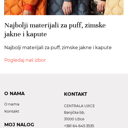
Najbolji materijali za puff, zimske
jakne i kapute
Najbolji materijali za puff, zimske jakne i kapute
Pogledaj naš izbor
O NAMA
KONTAKT
O nama
CENTRALA UžICE
Kontakt
Banjička bb,
31000 Užice
MOJ NALOG
+381 64 645 3535