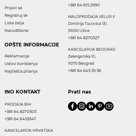
+381 64 615 2990
Prijavi se
Registruj se
MALOPRODAJA VELUR X
Lista želja
Dimitrija Tucovica 131,
Narudžbine
31000 Užice
+381 64 8270527
OPŠTE INFORMACIJE
KANCELARIJA BEOGRAD
Reklamacije
Zelengorska 1G,
Uslovi korišćenja
11070 Beograd
+381 64 645 35 36
Najčešća pitanja
INO KONTAKT
Prati nas
PRODAJA BIH
+381 64 8270503
+381 64 6453547
KANCELARIJA HRVATSKA