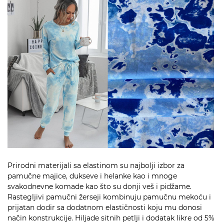
Prirodni materijali sa elastinom su najbolji izbor za
pamučne majice, dukseve i helanke kao i mnoge
svakodnevne komade kao što su donji veš i pidžame.
Rastegljivi pamučni žerseji kombinuju pamučnu mekoću i
prijatan dodir sa dodatnom elastičnosti koju mu donosi
način konstrukcije. Hiljade sitnih petlji i dodatak likre od 5%