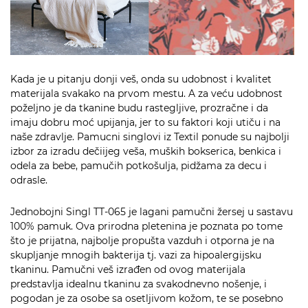
Kada je u pitanju donji veš, onda su udobnost i kvalitet
materijala svakako na prvom mestu. A za veću udobnost
poželjno je da tkanine budu rastegljive, prozračne i da
imaju dobru moć upijanja, jer to su faktori koji utiču i na
naše zdravlje. Pamucni singlovi iz Textil ponude su najbolji
izbor za izradu dečiijeg veša, muških bokserica, benkica i
odela za bebe, pamučih potkošulja, pidžama za decu i
odrasle.
Jednobojni Singl TT-065 je lagani pamučni žersej u sastavu
100% pamuk. Ova prirodna pletenina je poznata po tome
što je prijatna, najbolje propušta vazduh i otporna je na
skupljanje mnogih bakterija tj. vazi za hipoalergijsku
tkaninu. Pamučni veš izrađen od ovog materijala
predstavlja idealnu tkaninu za svakodnevno nošenje, i
pogodan je za osobe sa osetljivom kožom, te se posebno