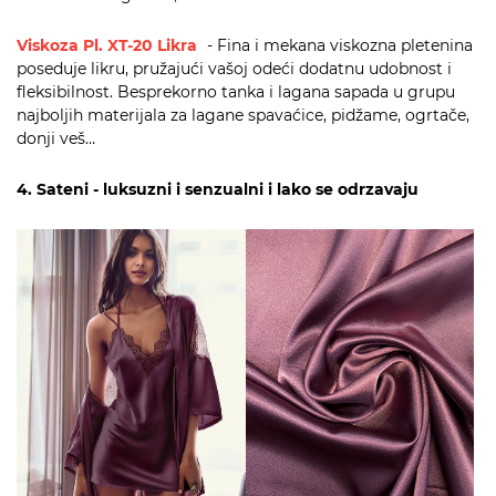
Viskoza Pl. XT-20 Likra
- Fina i mekana viskozna pletenina
poseduje likru, pružajući vašoj odeći dodatnu udobnost i
fleksibilnost. Besprekorno tanka i lagana sapada u grupu
najboljih materijala za lagane spavaćice, pidžame, ogrtače,
donji veš…
4. Sateni - luksuzni i senzualni i lako se odrzavaju