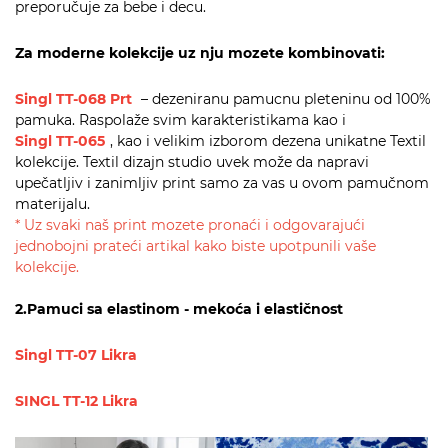
preporučuje za bebe i decu.
Za moderne kolekcije uz nju mozete kombinovati:
Singl TT-068 Prt
– dezeniranu pamucnu pleteninu od 100%
pamuka. Raspolaže svim karakteristikama kao i
Singl TT-065
, kao i velikim izborom dezena unikatne Textil
kolekcije. Textil dizajn studio uvek može da napravi
upečatljiv i zanimljiv print samo za vas u ovom pamučnom
materijalu.
* Uz svaki naš print mozete pronaći i odgovarajući
jednobojni prateći artikal kako biste upotpunili vaše
kolekcije.
2.Pamuci sa elastinom - mekoća i elastičnost
Singl TT-07 Likra
SINGL TT-12 Likra