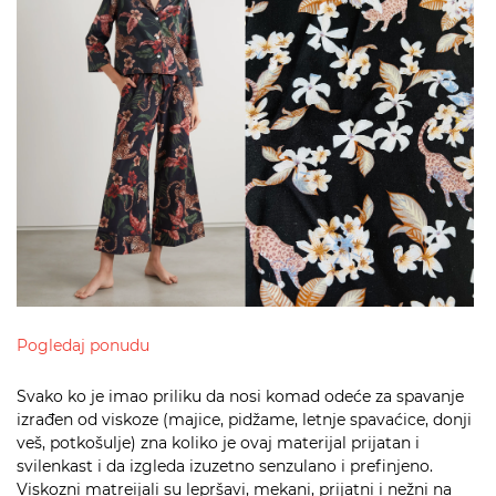
Pogledaj ponudu
Svako ko je imao priliku da nosi komad odeće za spavanje
izrađen od viskoze (majice, pidžame, letnje spavaćice, donji
veš, potkošulje) zna koliko je ovaj materijal prijatan i
svilenkast i da izgleda izuzetno senzulano i prefinjeno.
Viskozni matreijali su lepršavi, mekani, prijatni i nežni na