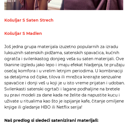
Košuljar S Saten Strech
Košuljar S Madlen
Još jedna grupa materijala izuzetno popularnih za izradu
luksuznih satenskih pidžama, satenskih spavaćica, kućnih
ogratča i svilenkastog donjieg veša su saten materijali. Ove
tkanine izgledu jako lepo i imaju efekat hladjenja, te pružaju
osećaj komfora i u vrelim letnjim periodima. U kombinaciji
sa detaljima od čipke, tilova ili mrežica kreirajte senzualne
spavaćice i donji veš u koji je u isto vreme prijatan i udoban.
Svilenkasti satenski ogrtači i lagane podhaljine na bretele
su pravi modeli za dane kada ne želite da napustite kucu i
uživate u ritualima kao što je ispijanje kafe, čitanje omiljene
knjige ili gledanje HBO ili Netflix serija!
Naš predlog si sledeći satenizirani materijali: