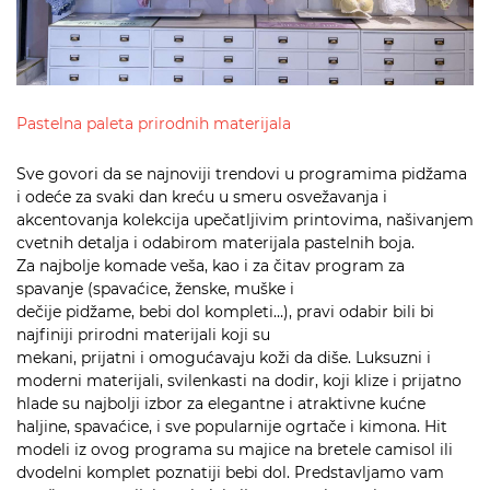
Pastelna paleta prirodnih materijala
Sve govori da se najnoviji trendovi u programima pidžama
i odeće za svaki dan kreću u smeru osvežavanja i
akcentovanja kolekcija upečatljivim printovima, našivanjem
cvetnih detalja i odabirom materijala pastelnih boja.
Za najbolje komade veša, kao i za čitav program za
spavanje (spavaćice, ženske, muške i
dečije pidžame, bebi dol kompleti…), pravi odabir bili bi
najfiniji prirodni materijali koji su
mekani, prijatni i omogućavaju koži da diše. Luksuzni i
moderni materijali, svilenkasti na dodir, koji klize i prijatno
hlade su najbolji izbor za elegantne i atraktivne kućne
haljine, spavaćice, i sve popularnije ogrtače i kimona. Hit
modeli iz ovog programa su majice na bretele camisol ili
dvodelni komplet poznatiji bebi dol. Predstavljamo vam