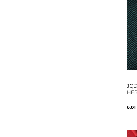
JQD
HER
BLA
6,01