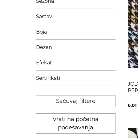
Sezona
Sastav
Boja
Dezen
Efekat
Sertifikati
JQD
PEP
BR
Sačuvaj filtere
6,01
Vrati na početna
podešavanja