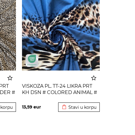
 PRT
VISKOZA PL. TT-24 LIKRA PRT
DER #
KH DSN # COLORED ANIMAL #
 korpu
Dodato u korpu
CORONET BEIGE
13,59
eur
 korpu
Stavi u korpu