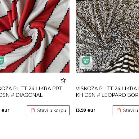
KOZA PL. TT-24 LIKRA PRT
VISKOZA PL. TT-24 LIKRA
DSN # DIAGONAL
KH DSN # LEOPARD BOR
Dodato u korpu
Dodato u
ATCHY STR # POMPEII
WHITE OFF BLACK
9
eur
13,59
eur
Stavi u korpu
Stavi u