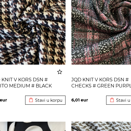
 KNIT V KORS DSN #
JQD KNIT V KORS DSN #
ITO MEDIUM # BLACK
CHECKS # GREEN PURP
Dodato u korpu
Dodato u
OWN
eur
6,01
eur
Stavi u korpu
Stavi u