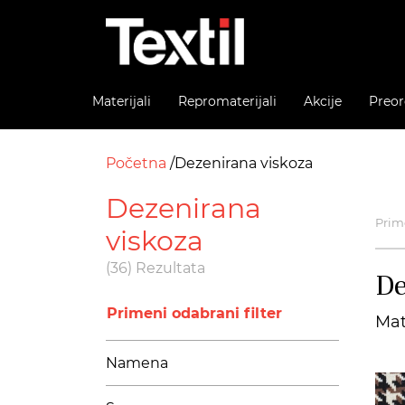
Materijali
Repromaterijali
Akcije
Preor
Početna
Dezenirana viskoza
Dezenirana
Prime
viskoza
(36) Rezultata
De
Primeni odabrani filter
Mat
Namena