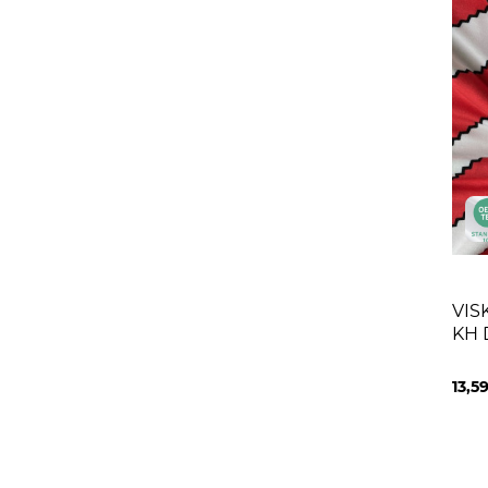
VIS
KH 
SCR
13,5