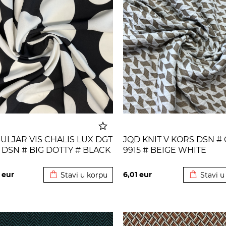
ULJAR VIS CHALIS LUX DGT
JQD KNIT V KORS DSN #
 DSN # BIG DOTTY # BLACK
9915 # BEIGE WHITE
Dodato u korpu
Dodato u
TE OFF
4
eur
6,01
eur
Stavi u korpu
Stavi u