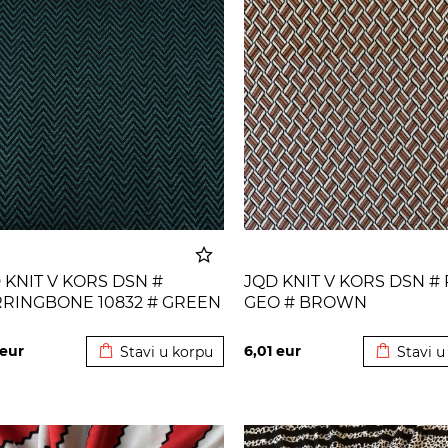
 KNIT V KORS DSN #
JQD KNIT V KORS DSN #
RINGBONE 10832 # GREEN
GEO # BROWN
Dodato u korpu
Dodato u
CK
eur
6,01
eur
Stavi u korpu
Stavi u