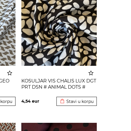
 GEO
KOSULJAR VIS CHALIS LUX DGT
PRT DSN # ANIMAL DOTS #
 korpu
Dodato u korpu
BLACK
4,54
eur
 korpu
Stavi u korpu