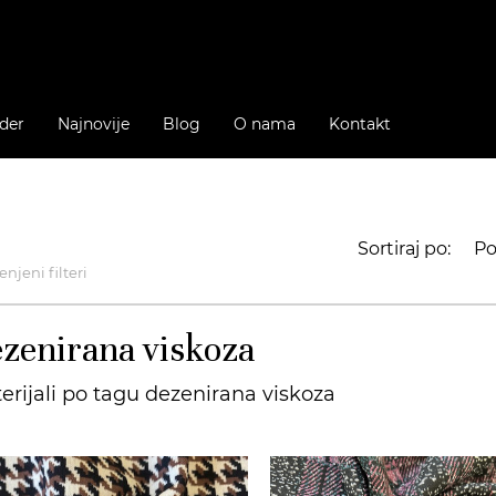
der
Najnovije
Blog
O nama
Kontakt
Sortiraj po:
Po
njeni filteri
zenirana viskoza
erijali po tagu dezenirana viskoza