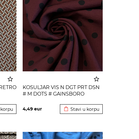
 RETRO
KOSULJAR VIS N DGT PRT DSN
# M DOTS # GAINSBORO
 korpu
Dodato u korpu
BLACK
4,49
eur
 korpu
Stavi u korpu