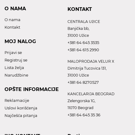
O NAMA
KONTAKT
O nama
CENTRALA UžICE
Kontakt
Banjička bb,
31000 Užice
MOJ NALOG
+381 64 645 3535
+381 64 615 2990
Prijavi se
Registruj se
MALOPRODAJA VELUR X
Lista želja
Dimitrija Tucovica 131,
Narudžbine
31000 Užice
+381 64 8270527
OPŠTE INFORMACIJE
KANCELARIJA BEOGRAD
Reklamacije
Zelengorska 1G,
Uslovi korišćenja
11070 Beograd
+381 64 645 35 36
Najčešća pitanja