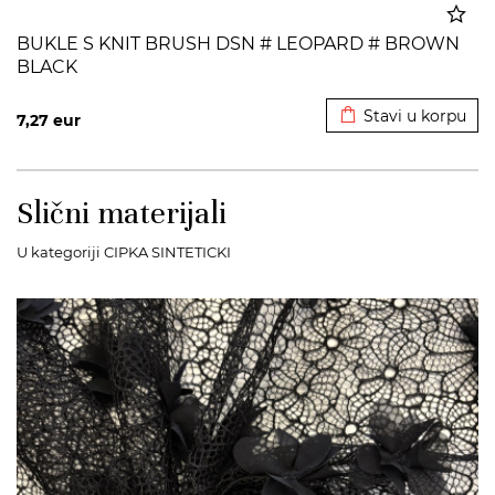
BUKLE S KNIT BRUSH DSN # LEOPARD # BROWN
BLACK
Dodato u korpu
Stavi u korpu
7,27
eur
Slični materijali
U kategoriji CIPKA SINTETICKI