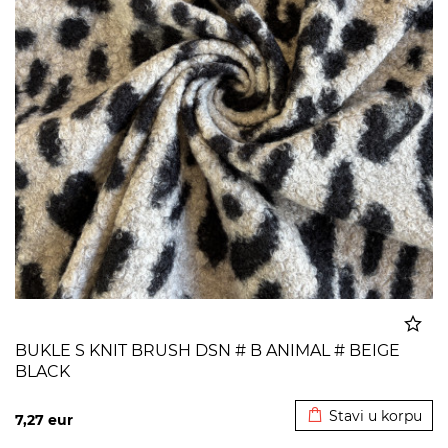
BUKLE S KNIT BRUSH DSN # B ANIMAL # BEIGE
BLACK
Dodato u korpu
Stavi u korpu
7,27
eur