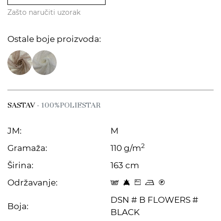
Zašto naručiti uzorak
Ostale boje proizvoda:
SASTAV
- 100%POLIESTAR
JM:
M
2
Gramaža:
110 g/m
Širina:
163 cm
Održavanje:
s 8 Z o C
DSN # B FLOWERS #
Boja:
BLACK