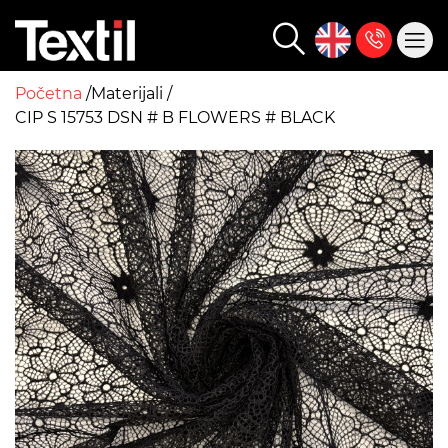
Početna
Materijali
CIP S 15753 DSN # B FLOWERS # BLACK