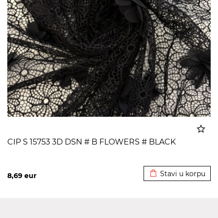
CIP S 15753 3D DSN # B FLOWERS # BLACK
Dodato u korpu
Stavi u korpu
8,69
eur