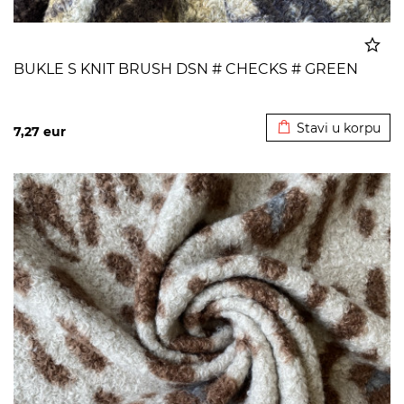
BUKLE S KNIT BRUSH DSN # CHECKS # GREEN
Dodato u korpu
Stavi u korpu
7,27
eur