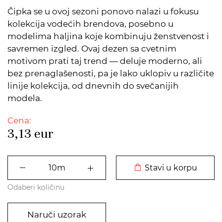
Čipka se u ovoj sezoni ponovo nalazi u fokusu
kolekcija vodećih brendova, posebno u
modelima haljina koje kombinuju ženstvenost i
savremen izgled. Ovaj dezen sa cvetnim
motivom prati taj trend — deluje moderno, ali
bez prenaglašenosti, pa je lako uklopiv u različite
linije kolekcija, od dnevnih do svečanijih
modela.
Cena:
3,13
eur
DODATO U KORPU
Stavi u korpu
Odaberi količinu
Naruči uzorak