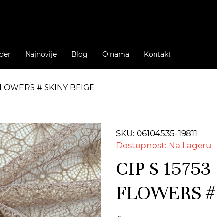
der
Najnovije
Blog
O nama
Kontakt
 FLOWERS # SKINY BEIGE
SKU: 06104535-19811
Dostupnost: Na Lageru
CIP S 15753
FLOWERS #