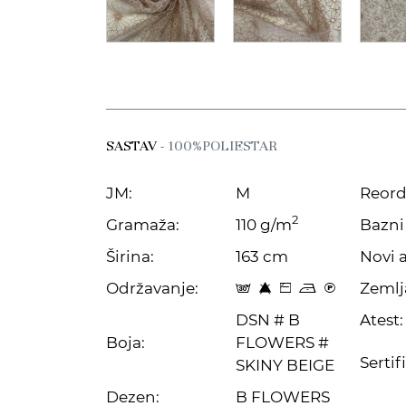
SASTAV
- 100%POLIESTAR
JM:
M
Reord
2
Gramaža:
110 g/m
Bazni 
Širina:
163 cm
Novi a
Održavanje:
Zemlj
s 8 Z o C
DSN # B
Atest:
Boja:
FLOWERS #
Sertif
SKINY BEIGE
Dezen:
B FLOWERS