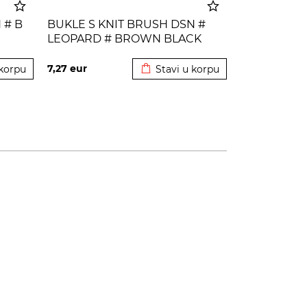
 # B
BUKLE S KNIT BRUSH DSN #
LEOPARD # BROWN BLACK
korpu
Dodato u korpu
7,27
eur
 korpu
Stavi u korpu