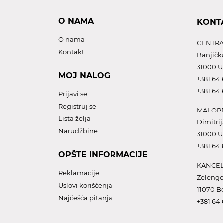
O NAMA
KONT
O nama
CENTRA
Kontakt
Banjičk
31000 U
MOJ NALOG
+381 64 
+381 64 
Prijavi se
Registruj se
MALOPR
Lista želja
Dimitrij
Narudžbine
31000 U
+381 64
OPŠTE INFORMACIJE
KANCEL
Reklamacije
Zelengo
Uslovi korišćenja
11070 B
Najčešća pitanja
+381 64 