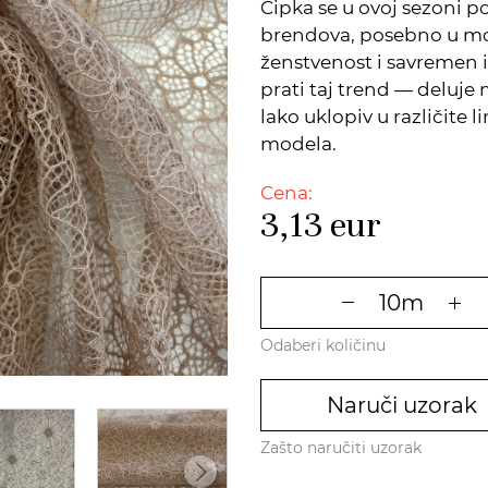
Čipka se u ovoj sezoni p
brendova, posebno u mo
ženstvenost i savremen 
prati taj trend — deluje
lako uklopiv u različite 
modela.
Cena:
3,13
eur
Odaberi količinu
Naruči uzorak
Zašto naručiti uzorak