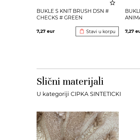
BUKLE S KNIT BRUSH DSN #
BUKLE
CHECKS # GREEN
ANIM
Dodato u korpu
7,27
eur
7,27
e
Stavi u korpu
Slični materijali
U kategoriji CIPKA SINTETICKI