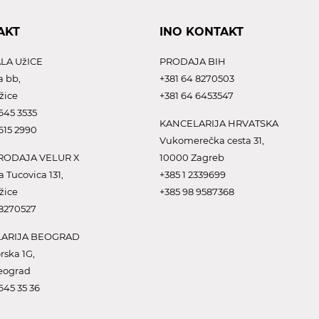
AKT
INO KONTAKT
LA UžICE
PRODAJA BIH
a bb,
+381 64 8270503
žice
+381 64 6453547
645 3535
KANCELARIJA HRVATSKA
615 2990
Vukomerečka cesta 31,
ODAJA VELUR X
10000 Zagreb
a Tucovica 131,
+385 1 2339699
žice
+385 98 9587368
 8270527
ARIJA BEOGRAD
rska 1G,
eograd
645 35 36