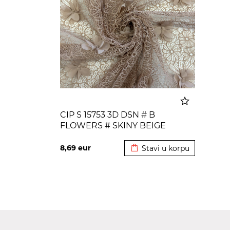
CIP S 15753 3D DSN # B
FLOWERS # SKINY BEIGE
Dodato u korpu
8,69
eur
Stavi u korpu