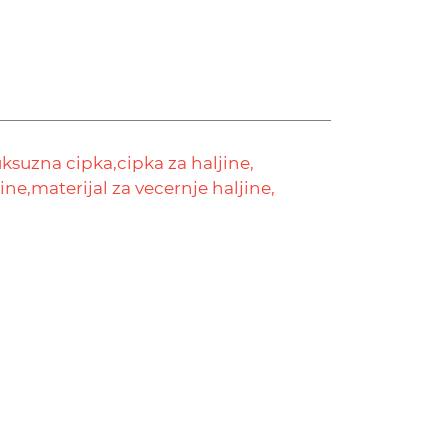
uksuzna cipka,
cipka za haljine,
ine,
materijal za vecernje haljine,