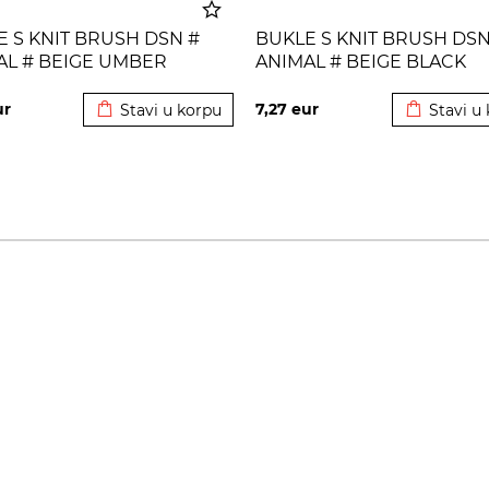
 S KNIT BRUSH DSN #
BUKLE S KNIT BRUSH DSN
AL # BEIGE UMBER
ANIMAL # BEIGE BLACK
Dodato u korpu
Dodato u 
ur
7,27
eur
Stavi u korpu
Stavi u