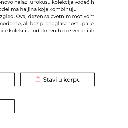
onovo nalazi u fokusu kolekcija vodećih
delima haljina koje kombinuju
izgled. Ovaj dezen sa cvetnim motivom
 moderno, ali bez prenaglašenosti, pa je
linije kolekcija, od dnevnih do svečanijih
DODATO U KORPU
Stavi u korpu