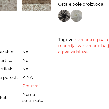
Ostale boje proizvoda:
Tagovi:
svecana cipka,
l
materijal za svecane halj
erable:
Ne
cipka za bluze
artikal:
Ne
rtikal:
Ne
a porekla:
KINA
Preuzmi
Nema
ikat:
sertifikata