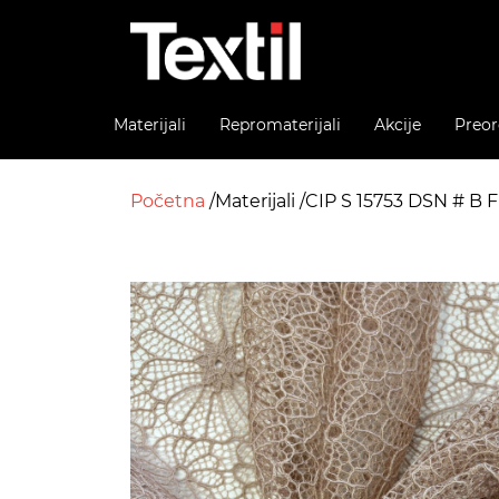
Materijali
Repromaterijali
Akcije
Preor
Početna
Materijali
CIP S 15753 DSN # B