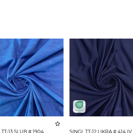
 TT-13 SLUB # 1904
SINGL TT-12 LIKRA # 414 IV