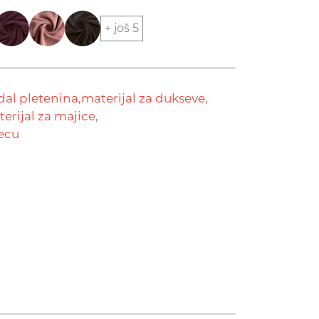
+ još 5
al pletenina,
materijal za dukseve,
erijal za majice,
decu