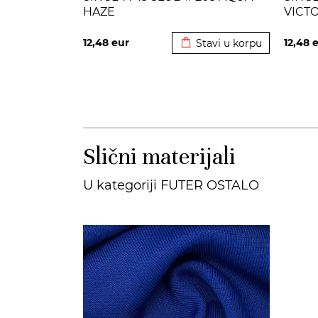
HAZE
VICT
Dodato u korpu
12,48
eur
12,48
e
Stavi u korpu
Slični materijali
U kategoriji FUTER OSTALO