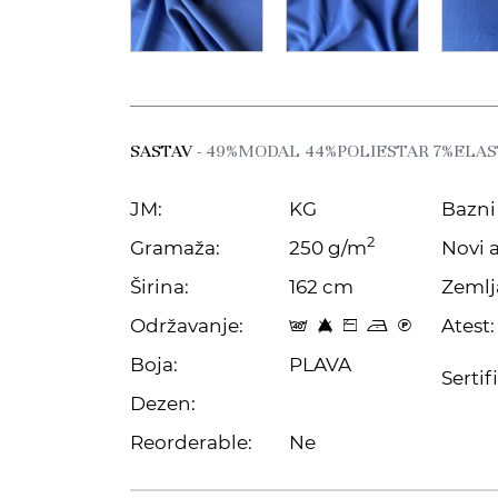
SASTAV
- 49%MODAL 44%POLIESTAR 7%ELA
JM:
KG
Bazni 
2
Gramaža:
250 g/m
Novi a
Širina:
162 cm
Zemlj
Održavanje:
Atest:
t 8 Z o C
Boja:
PLAVA
Sertif
Dezen:
Reorderable:
Ne