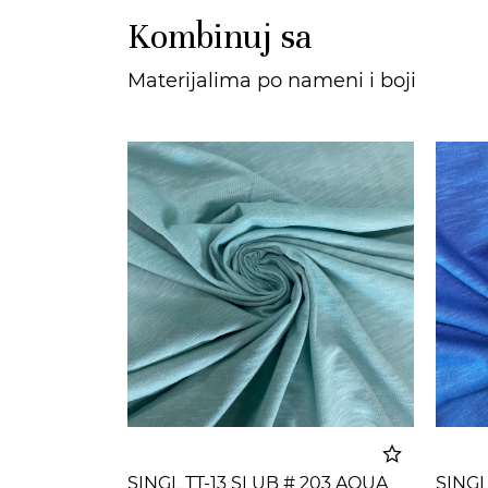
Kombinuj sa
Materijalima po nameni i boji
SINGL TT-13 SLUB # 203 AQUA
SINGL