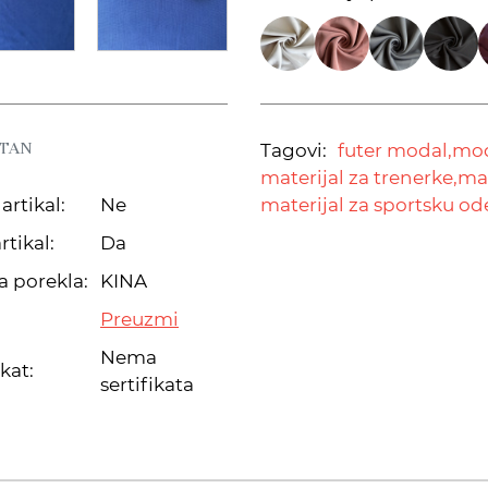
STAN
Tagovi:
futer modal,
mod
materijal za trenerke,
mat
artikal:
Ne
materijal za sportsku o
rtikal:
Da
a porekla:
KINA
Preuzmi
Nema
ikat:
sertifikata