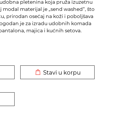
udobna pletenina koja pruža izuzetnu
aj modal materijal je „send washed“, što
 prirodan osećaj na koži i poboljšava
Pogodan je za izradu udobnih komada
antalona, majica i kućnih setova.
DODATO U KORPU
Stavi u korpu