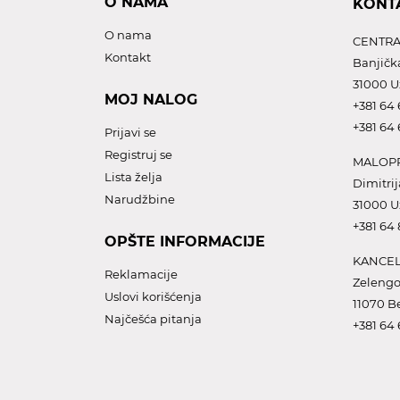
O NAMA
KONT
O nama
CENTRA
Kontakt
Banjičk
31000 U
MOJ NALOG
+381 64 
+381 64 
Prijavi se
Registruj se
MALOPR
Lista želja
Dimitrij
Narudžbine
31000 U
+381 64
OPŠTE INFORMACIJE
KANCEL
Reklamacije
Zelengo
Uslovi korišćenja
11070 B
Najčešća pitanja
+381 64 