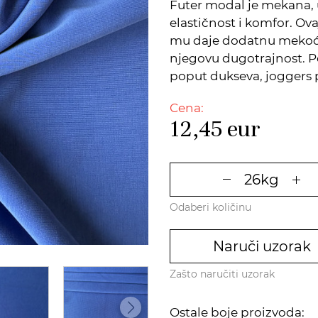
Futer modal je mekana, 
elastičnost i komfor. Ov
mu daje dodatnu mekoću,
njegovu dugotrajnost. 
poput dukseva, joggers p
Cena:
12,45
eur
Odaberi količinu
Naruči uzorak
Zašto naručiti uzorak
Ostale boje proizvoda: