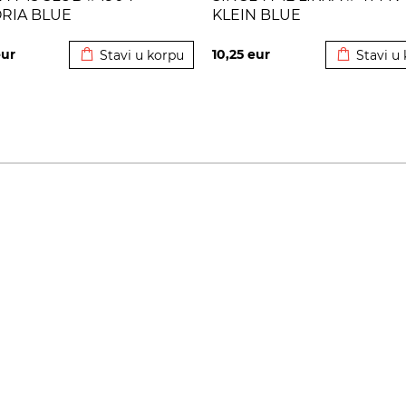
ORIA BLUE
KLEIN BLUE
Dodato u korpu
Dodato u 
ur
10,25
eur
Stavi u korpu
Stavi u