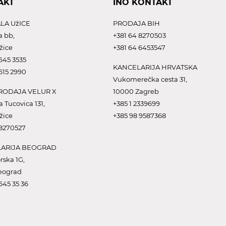
AKT
INO KONTAKT
LA UžICE
PRODAJA BIH
a bb,
+381 64 8270503
žice
+381 64 6453547
645 3535
KANCELARIJA HRVATSKA
615 2990
Vukomerečka cesta 31,
ODAJA VELUR X
10000 Zagreb
a Tucovica 131,
+385 1 2339699
žice
+385 98 9587368
 8270527
ARIJA BEOGRAD
rska 1G,
eograd
645 35 36