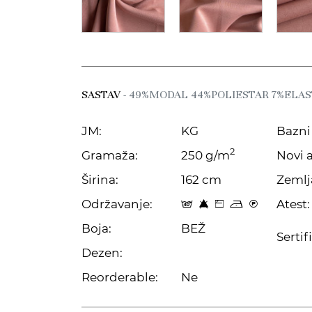
SASTAV
- 49%MODAL 44%POLIESTAR 7%ELA
JM:
KG
Bazni 
2
Gramaža:
250 g/m
Novi a
Širina:
162 cm
Zemlj
Održavanje:
Atest:
t 8 Z o C
Boja:
BEŽ
Sertif
Dezen:
Reorderable:
Ne