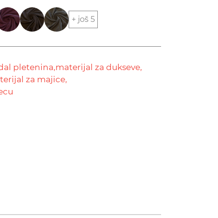
+ još 5
al pletenina,
materijal za dukseve,
erijal za majice,
decu