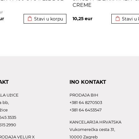
CREME
Dodato u korpu
Dodato u 
ur
ur
10,25
eur
Stavi u korpu
Stavi u
AKT
INO KONTAKT
LA UžICE
PRODAJA BIH
a bb,
+381 64 8270503
žice
+381 64 6453547
645 3535
KANCELARIJA HRVATSKA
615 2990
Vukomerečka cesta 31,
ODAJA VELUR X
10000 Zagreb