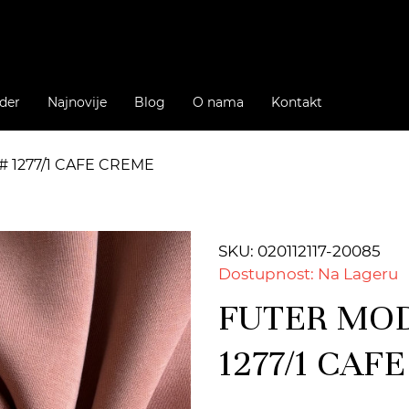
der
Najnovije
Blog
O nama
Kontakt
# 1277/1 CAFE CREME
SKU: 020112117-20085
Dostupnost: Na Lageru
FUTER MOD
1277/1 CAF