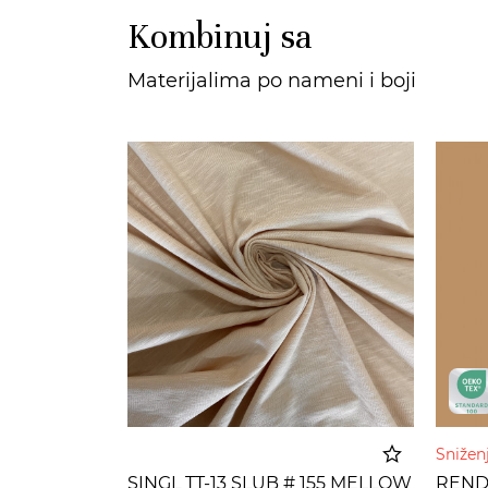
Kombinuj sa
Materijalima po nameni i boji
Sniže
SINGL TT-13 SLUB # 155 MELLOW
RENDE