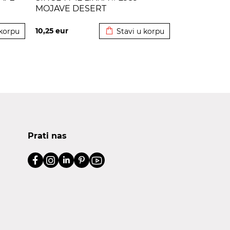
MOJAVE DESERT
korpu
Dodato u korpu
10,25
eur
 korpu
Stavi u korpu
Prati nas