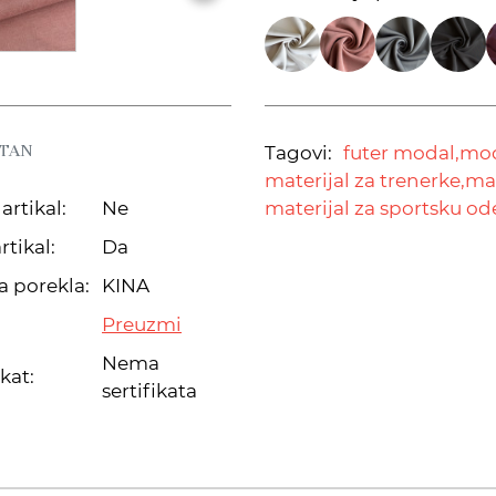
STAN
Tagovi:
futer modal,
mod
materijal za trenerke,
mat
artikal:
Ne
materijal za sportsku o
rtikal:
Da
a porekla:
KINA
Preuzmi
Nema
ikat:
sertifikata