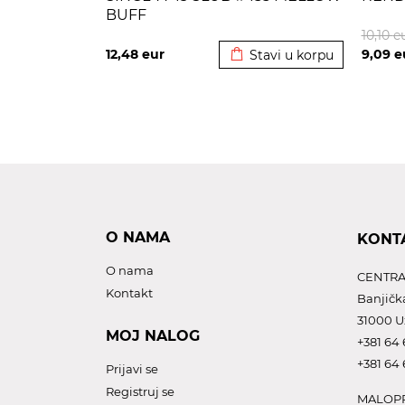
BUFF
Dodato u korpu
10,10
e
12,48
eur
9,09
e
Stavi u korpu
O NAMA
KONT
O nama
CENTRA
Kontakt
Banjičk
31000 U
MOJ NALOG
+381 64 
+381 64 
Prijavi se
Registruj se
MALOPR