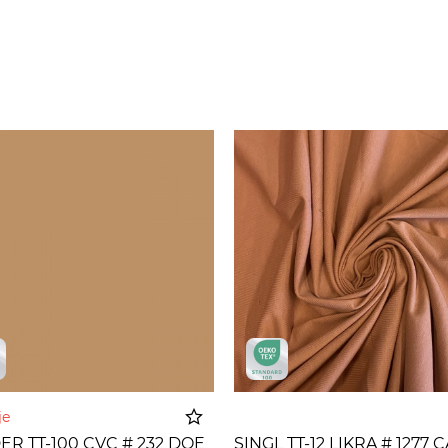
nje
R TT-100 CVC # 232 DOE
SINGL TT-12 LIKRA # 1277 