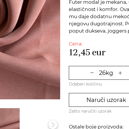
Futer modal je mekana, 
elastičnost i komfor. Ov
mu daje dodatnu mekoću,
njegovu dugotrajnost. 
poput dukseva, joggers p
Cena:
12,45
eur
Odaberi količinu
Naruči uzorak
Zašto naručiti uzorak
Ostale boje proizvoda: